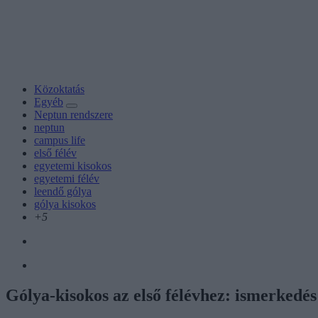
Közoktatás
Egyéb
Neptun rendszere
neptun
campus life
első félév
egyetemi kisokos
egyetemi félév
leendő gólya
gólya kisokos
+5
Gólya-kisokos az első félévhez: ismerkedés