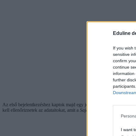
Eduline d
If you wish 
sensitive in
confirm you
continue se
information 
further disc
participants
Downstream 
Az első bejelentkezéshez kaptok majd egy jelszót, amit utána - nem m
kell ellenőriznetek az adataitokat, amit a
Saját adatok
menüpont alatt t
Persona
I want t