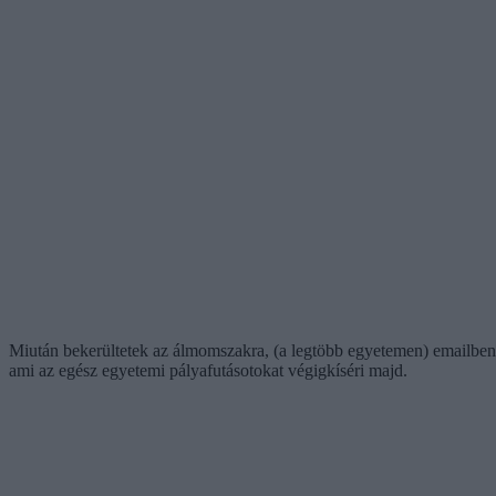
Miután bekerültetek az álmomszakra, (a legtöbb egyetemen) emailben k
ami az egész egyetemi pályafutásotokat végigkíséri majd.