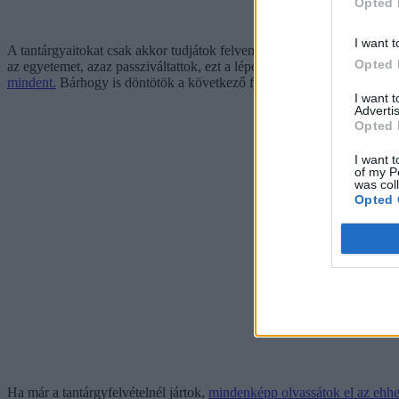
Opted 
I want t
A tantárgyaitokat csak akkor tudjátok felvenni, ha aktiváljátok a státu
Opted 
az egyetemet, azaz passziváltattok, ezt a lépést ugyanúgy meg kell tenn
mindent.
Bárhogy is döntötök a következő félévvel kapcsolatban, érde
I want 
Advertis
Opted 
I want t
of my P
was col
Opted 
Ha már a tantárgyfelvételnél jártok,
mindenképp olvassátok el az ehhez