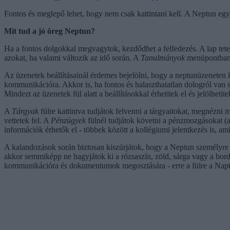
Fontos és meglepő lehet, hogy nem csak kattintani kell. A Neptun egyik
Mit tud a jó öreg Neptun?
Ha a fontos dolgokkal megvagytok, kezdődhet a felfedezés. A lap tete
azokat, ha valami változik az idő során. A
Tanulmányok
menüpontban n
Az üzenetek beállításainál érdemes bejelölni, hogy a neptunüzeneten k
kommunikációra. Akkor is, ha fontos és halaszthatatlan dologról van s
Mindezt az üzenetek fül alatt a beállításokkal érhetitek el és jelölhetite
A
Tárgyak
fülre kattintva tudjátok felvenni a tárgyaitokat, megnézni mi
vettetek fel. A
Pénzügyek
fülnél tudjátok követni a pénzmozgásokat (az 
információk érhetők el - többek között a kollégiumi jelentkezés is, ami
A kalandozások során biztosan kiszúrjátok, hogy a Neptun személyre is
akkor semmiképp ne hagyjátok ki a rózsaszín, zöld, sárga vagy a bordó
kommunikációra és dokumentumok megosztására - erre a fülre a Naptun 