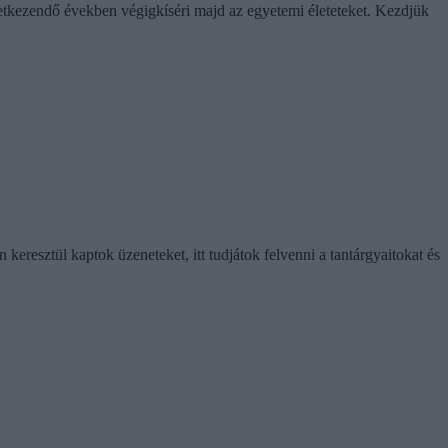
övetkezendő években végigkíséri majd az egyetemi életeteket. Kezdjük
eresztül kaptok üzeneteket, itt tudjátok felvenni a tantárgyaitokat és