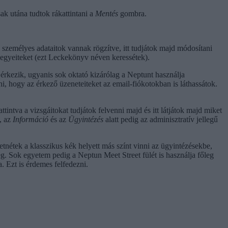
sak utána tudtok rákattintani a
Mentés
gombra.
g a személyes adataitok vannak rögzítve, itt tudjátok majd módosítani
jegyeiteket (ezt Leckekönyv néven keressétek).
 érkezik, ugyanis sok oktató kizárólag a Neptunt használja
i, hogy az érkező üzeneteiteket az email-fiókotokban is láthassátok.
ttintva a vizsgáitokat tudjátok felvenni majd és itt látjátok majd miket
), az
Információ
és az
Ügyintézés
alatt pedig az adminisztratív jellegű
tnétek a klasszikus kék helyett más színt vinni az ügyintézésekbe,
eg. Sok egyetem pedig a Neptun Meet Street fülét is használja főleg
. Ezt is érdemes felfedezni.