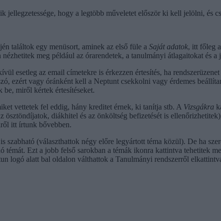
 jellegzetessége, hogy a legtöbb műveletet először ki kell jelölni, és c
jén találtok egy menüsort, aminek az első füle a
Saját adatok
, itt főle
ézhetitek meg például az órarendetek, a tanulmányi átlagaitokat és a 
ívül esetleg az email címetekre is érkezzen értesítés, ha rendszerüzenet
zó, ezért vagy óránként kell a Neptunt csekkolni vagy érdemes beállítan
k be, miről kértek értesítéseket.
ket vettetek fel eddig, hány kreditet érnek, ki tanítja stb. A
Vizsgákra
ka
ösztöndíjatok, diákhitel és az önköltség befizetését is ellenőrizhetitek
ről itt írtunk bővebben.
 szabható (választhattok négy előre legyártott téma közül). De ha szere
 témát. Ezt a jobb felső sarokban a témák ikonra kattintva tehetitek m
logó alatt bal oldalon válthattok a Tanulmányi rendszerről elkattintva