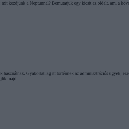
ok: mit kezdjünk a Neptunnal? Bemutatjuk egy kicsit az oldalt, ami a k
sználnak. Gyakorlatilag itt történnek az adminisztrációs ügyek, ezen k
ajlik majd.