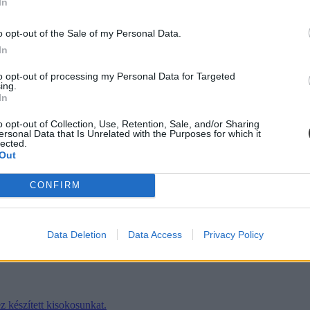
In
o opt-out of the Sale of my Personal Data.
szotokat. Ezt az
Ügyintézés
fülnél a Beiratkozás/ Bejelentkezésre kattint
In
etek, csak éppen a passziv státuszt kell kiválasztani. Arról, hogy milye
mes mindennek időben utánajárni - ne feledjétek, ha nem aktiváltok, n
to opt-out of processing my Personal Data for Targeted
ing.
In
o opt-out of Collection, Use, Retention, Sale, and/or Sharing
ersonal Data that Is Unrelated with the Purposes for which it
lected.
Out
CONFIRM
Data Deletion
Data Access
Privacy Policy
 készített kisokosunkat.