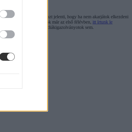
va tudjátok megtenni - ez azt jelenti, hogy ha nem akarjátok elkezdeni
n feltételekkel halaszthattok már az első félévben,
itt írtunk le
em lesznek vizsgáitok, de diákigazolványotok sem.