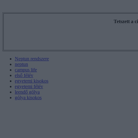
Tetszett a 
Neptun rendszere
neptun
campus life
első félév
egyetemi kisokos
egyetemi félév
leendő gólya
gólya kisokos