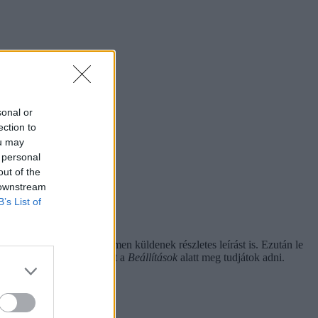
sonal or
ection to
ou may
 personal
out of the
 downstream
B’s List of
njáról a legtöbb egyetemen küldenek részletes leírást is. Ezután le
Pénzügyek
fül, ahol ezeket a
Beállítások
alatt meg tudjátok adni.