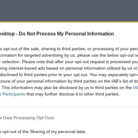
esktop -
Do Not Process My Personal Information
to opt-out of the sale, sharing to third parties, or processing of your per
formation for targeted advertising by us, please use the below opt-out s
r selection. Please note that after your opt-out request is processed y
eing interest-based ads based on personal information utilized by us or
disclosed to third parties prior to your opt-out. You may separately opt-
losure of your personal information by third parties on the IAB’s list of
. This information may also be disclosed by us to third parties on the
IA
Participants
that may further disclose it to other third parties.
eglepő módon - meg kell majd változtatnotok. Szerencsére ennek a hogya
aláltok meg. A bankszámlátok adatait is rögzítenetek kell, erre van egy
l Data Processing Opt Outs
o opt-out of the Sharing of my personal data.