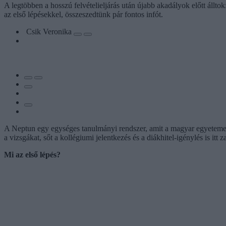
A legtöbben a hosszú felvételieljárás után újabb akadályok előtt állt
az első lépésekkel, összeszedtünk pár fontos infót.
Csik Veronika
A Neptun egy egységes tanulmányi rendszer, amit a magyar egyetemek ha
a vizsgákat, sőt a kollégiumi jelentkezés és a diákhitel-igénylés is itt z
Mi az első lépés?