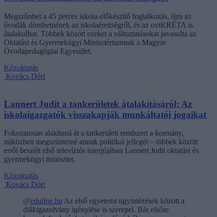
Megszűnhet a 45 perces iskola-előkészítő foglalkozás, újra az
óvodák dönthetnének az iskolaérettségről, és az oviKRÉTA is
átalakulhat. Többek között ezeket a változtatásokat javasolta az
Oktatási és Gyermekügyi Minisztériumnak a Magyar
Óvodapedagógiai Egyesület.
Közoktatás
Kovács Dóri
Lannert Judit a tankerületek átalakításáról: Az
iskolaigazgatók visszakapják munkáltatói jogaikat
Fokozatosan alakítaná át a tankerületi rendszert a kormány,
miközben megszüntetné annak politikai jellegét – többek között
erről beszélt első televíziós interjújában Lannert Judit oktatási és
gyermekügyi miniszter.
Közoktatás
Kovács Dóri
@eduline.hu
Az első egyetemi ügyintézések között a
diákigazolvány igénylése is szerepel. Bár elsőre