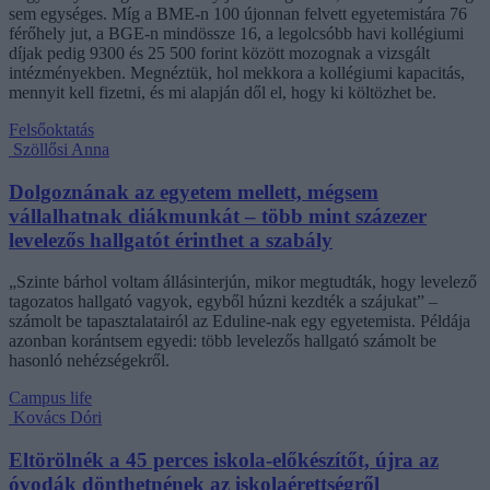
sem egységes. Míg a BME-n 100 újonnan felvett egyetemistára 76
férőhely jut, a BGE-n mindössze 16, a legolcsóbb havi kollégiumi
díjak pedig 9300 és 25 500 forint között mozognak a vizsgált
intézményekben. Megnéztük, hol mekkora a kollégiumi kapacitás,
mennyit kell fizetni, és mi alapján dől el, hogy ki költözhet be.
Felsőoktatás
Szöllősi Anna
Dolgoznának az egyetem mellett, mégsem
vállalhatnak diákmunkát – több mint százezer
levelezős hallgatót érinthet a szabály
„Szinte bárhol voltam állásinterjún, mikor megtudták, hogy levelező
tagozatos hallgató vagyok, egyből húzni kezdték a szájukat” –
számolt be tapasztalatairól az Eduline-nak egy egyetemista. Példája
azonban korántsem egyedi: több levelezős hallgató számolt be
hasonló nehézségekről.
Campus life
Kovács Dóri
Eltörölnék a 45 perces iskola-előkészítőt, újra az
óvodák dönthetnének az iskolaérettségről