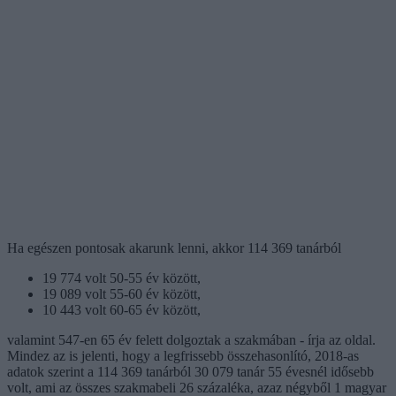
Ha egészen pontosak akarunk lenni, akkor 114 369 tanárból
19 774 volt 50-55 év között,
19 089 volt 55-60 év között,
10 443 volt 60-65 év között,
valamint 547-en 65 év felett dolgoztak a szakmában - írja az oldal.
Mindez az is jelenti, hogy a legfrissebb összehasonlító, 2018-as
adatok szerint a 114 369 tanárból 30 079 tanár 55 évesnél idősebb
volt, ami az összes szakmabeli 26 százaléka, azaz négyből 1 magyar