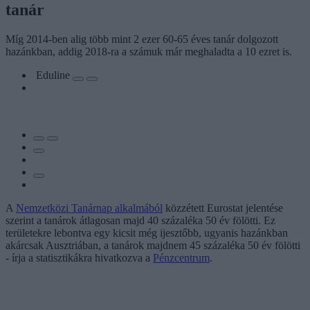
tanár
Míg 2014-ben alig több mint 2 ezer 60-65 éves tanár dolgozott
hazánkban, addig 2018-ra a számuk már meghaladta a 10 ezret is.
Eduline
A
Nemzetközi Tanárnap alkalmából
közzétett Eurostat jelentése
szerint a tanárok átlagosan majd 40 százaléka 50 év fölötti. Ez
területekre lebontva egy kicsit még ijesztőbb, ugyanis hazánkban
akárcsak Ausztriában, a tanárok majdnem 45 százaléka 50 év fölötti
- írja a statisztikákra hivatkozva a
Pénzcentrum
.