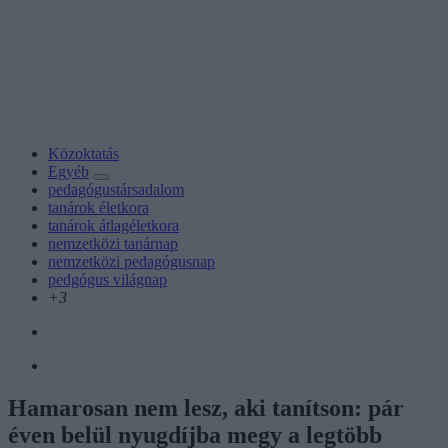
Közoktatás
Egyéb
pedagógustársadalom
tanárok életkora
tanárok átlagéletkora
nemzetközi tanárnap
nemzetközi pedagógusnap
pedgógus világnap
+3
Hamarosan nem lesz, aki tanítson: pár
éven belül nyugdíjba megy a legtöbb