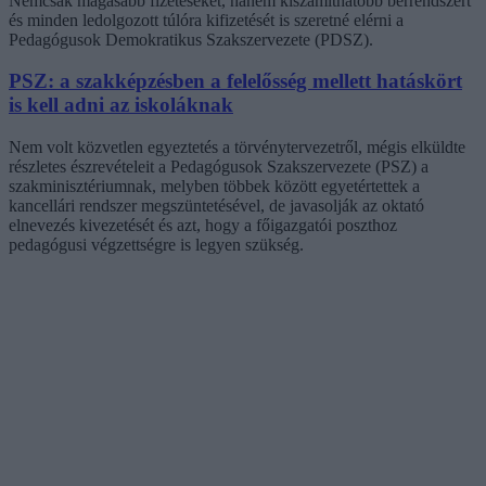
Nemcsak magasabb fizetéseket, hanem kiszámíthatóbb bérrendszert
és minden ledolgozott túlóra kifizetését is szeretné elérni a
Pedagógusok Demokratikus Szakszervezete (PDSZ).
PSZ: a szakképzésben a felelősség mellett hatáskört
is kell adni az iskoláknak
Nem volt közvetlen egyeztetés a törvénytervezetről, mégis elküldte
részletes észrevételeit a Pedagógusok Szakszervezete (PSZ) a
szakminisztériumnak, melyben többek között egyetértettek a
kancellári rendszer megszüntetésével, de javasolják az oktató
elnevezés kivezetését és azt, hogy a főigazgatói poszthoz
pedagógusi végzettségre is legyen szükség.