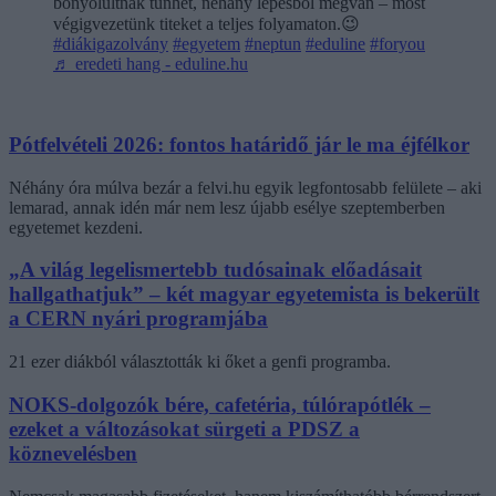
bonyolultnak tűnhet, néhány lépésből megvan – most
végigvezetünk titeket a teljes folyamaton.😉
#diákigazolvány
#egyetem
#neptun
#eduline
#foryou
♬ eredeti hang - eduline.hu
Pótfelvételi 2026: fontos határidő jár le ma éjfélkor
Néhány óra múlva bezár a felvi.hu egyik legfontosabb felülete – aki
lemarad, annak idén már nem lesz újabb esélye szeptemberben
egyetemet kezdeni.
„A világ legelismertebb tudósainak előadásait
hallgathatjuk” – két magyar egyetemista is bekerült
a CERN nyári programjába
21 ezer diákból választották ki őket a genfi programba.
NOKS-dolgozók bére, cafetéria, túlórapótlék –
ezeket a változásokat sürgeti a PDSZ a
köznevelésben