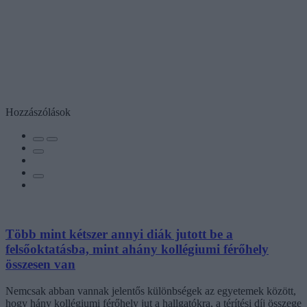
Hozzászólások
Több mint kétszer annyi diák jutott be a
felsőoktatásba, mint ahány kollégiumi férőhely
összesen van
Nemcsak abban vannak jelentős különbségek az egyetemek között,
hogy hány kollégiumi férőhely jut a hallgatókra, a térítési díj összege