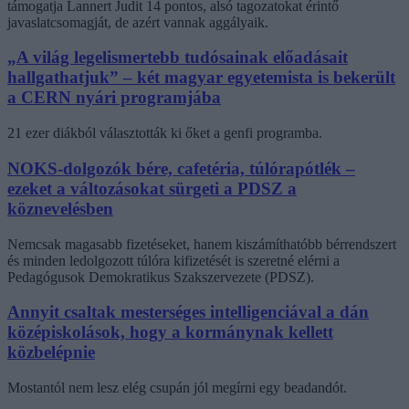
támogatja Lannert Judit 14 pontos, alsó tagozatokat érintő
javaslatcsomagját, de azért vannak aggályaik.
„A világ legelismertebb tudósainak előadásait
hallgathatjuk” – két magyar egyetemista is bekerült
a CERN nyári programjába
21 ezer diákból választották ki őket a genfi programba.
NOKS-dolgozók bére, cafetéria, túlórapótlék –
ezeket a változásokat sürgeti a PDSZ a
köznevelésben
Nemcsak magasabb fizetéseket, hanem kiszámíthatóbb bérrendszert
és minden ledolgozott túlóra kifizetését is szeretné elérni a
Pedagógusok Demokratikus Szakszervezete (PDSZ).
Annyit csaltak mesterséges intelligenciával a dán
középiskolások, hogy a kormánynak kellett
közbelépnie
Mostantól nem lesz elég csupán jól megírni egy beadandót.