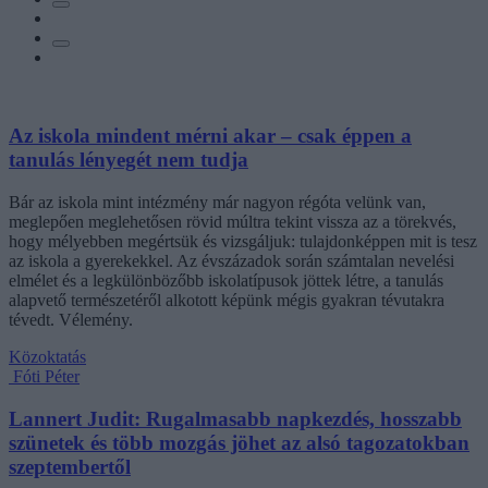
Az iskola mindent mérni akar – csak éppen a
tanulás lényegét nem tudja
Bár az iskola mint intézmény már nagyon régóta velünk van,
meglepően meglehetősen rövid múltra tekint vissza az a törekvés,
hogy mélyebben megértsük és vizsgáljuk: tulajdonképpen mit is tesz
az iskola a gyerekekkel. Az évszázadok során számtalan nevelési
elmélet és a legkülönbözőbb iskolatípusok jöttek létre, a tanulás
alapvető természetéről alkotott képünk mégis gyakran tévutakra
tévedt. Vélemény.
Közoktatás
Fóti Péter
Lannert Judit: Rugalmasabb napkezdés, hosszabb
szünetek és több mozgás jöhet az alsó tagozatokban
szeptembertől