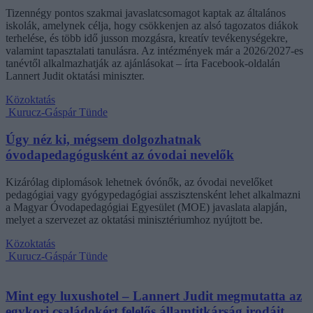
Tizennégy pontos szakmai javaslatcsomagot kaptak az általános
iskolák, amelynek célja, hogy csökkenjen az alsó tagozatos diákok
terhelése, és több idő jusson mozgásra, kreatív tevékenységekre,
valamint tapasztalati tanulásra. Az intézmények már a 2026/2027-es
tanévtől alkalmazhatják az ajánlásokat – írta Facebook-oldalán
Lannert Judit oktatási miniszter.
Közoktatás
Kurucz-Gáspár Tünde
Úgy néz ki, mégsem dolgozhatnak
óvodapedagógusként az óvodai nevelők
Kizárólag diplomások lehetnek óvónők, az óvodai nevelőket
pedagógiai vagy gyógypedagógiai asszisztensként lehet alkalmazni
a Magyar Óvodapedagógiai Egyesület (MOE) javaslata alapján,
melyet a szervezet az oktatási minisztériumhoz nyújtott be.
Közoktatás
Kurucz-Gáspár Tünde
Mint egy luxushotel – Lannert Judit megmutatta az
egykori családokért felelős államtitkárság irodáit