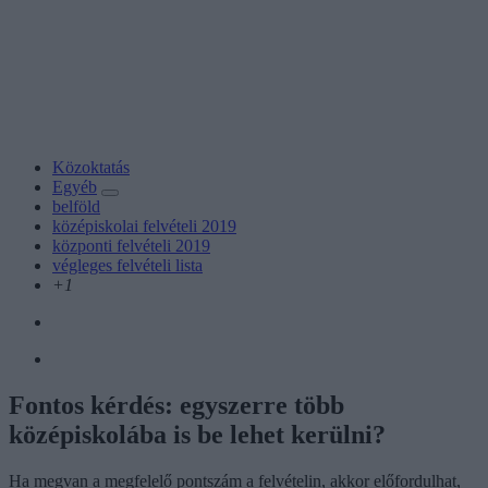
Közoktatás
Egyéb
belföld
középiskolai felvételi 2019
központi felvételi 2019
végleges felvételi lista
+1
Fontos kérdés: egyszerre több
középiskolába is be lehet kerülni?
Ha megvan a megfelelő pontszám a felvételin, akkor előfordulhat,