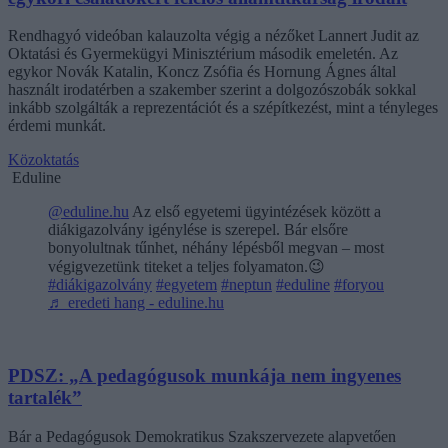
Rendhagyó videóban kalauzolta végig a nézőket Lannert Judit az
Oktatási és Gyermekügyi Minisztérium második emeletén. Az
egykor Novák Katalin, Koncz Zsófia és Hornung Ágnes által
használt irodatérben a szakember szerint a dolgozószobák sokkal
inkább szolgálták a reprezentációt és a szépítkezést, mint a tényleges
érdemi munkát.
Közoktatás
Eduline
@eduline.hu
Az első egyetemi ügyintézések között a
diákigazolvány igénylése is szerepel. Bár elsőre
bonyolultnak tűnhet, néhány lépésből megvan – most
végigvezetünk titeket a teljes folyamaton.😉
#diákigazolvány
#egyetem
#neptun
#eduline
#foryou
♬ eredeti hang - eduline.hu
PDSZ: „A pedagógusok munkája nem ingyenes
tartalék”
Bár a Pedagógusok Demokratikus Szakszervezete alapvetően