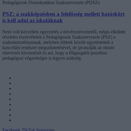
Pedagógusok Demokratikus Szakszervezete (PDSZ).
PSZ: a szakképzésben a felelősség mellett hatáskört
is kell adni az iskoláknak
Nem volt közvetlen egyeztetés a törvénytervezetről, mégis elküldte
részletes észrevételeit a Pedagógusok Szakszervezete (PSZ) a
szakminisztériumnak, melyben többek között egyetértettek a
kancellári rendszer megszüntetésével, de javasolják az oktató
elnevezés kivezetését és azt, hogy a főigazgatói poszthoz
pedagógusi végzettségre is legyen szükség.
Facebook
TikTok
Instagram