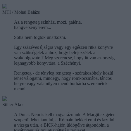
MTI / Mohai Balázs
Az a rengeteg színház, mozi, galéria,
hangversenyterem...
Soha nem fogtok unatkozni.
Egy százéves újságra vagy egy egészen ritka könyvre
van szükségetek ahhoz, hogy befejezzétek a
szakdolgozatot? Még szerencse, hogy itt van az ország
legnagyobb könyvtára, a Széchényi.
Rengeteg - de tényleg rengeteg - szórakozóhely közül
lehet válogatni, mindegy, hogy romkocsmába, táncos
helyre vagy valamilyen menő borbárba szeretnétek
menni.
Stiller Ákos
A Duna. Nem is kell magyaráznunk. A Margit-szigeten
szuperül lehet tanulni, a Rómain hekket enni és lazulni
a vizsga után, a BKK-hajón üldögélve átgondolni a
továbbtanulási/munkavállalási terveket.