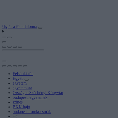
Ugrás a fő tartalomra
Felsőoktatás
Egyéb
egyetem
egyetemista
Országos Széchényi Könyvtár
budapesti egyetemek
színes
BKK hajó
budapesti romkocsmák
+4