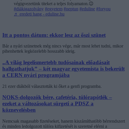
végigvezetünk titeket a teljes folyamaton.😉
#diákigazolvány
#egyetem
#neptun
#eduline
#foryou
♬ eredeti hang - eduline.hu
Itt a pontos dátum: ekkor lesz az őszi szünet
Bár a nyári szünetnek még nincs vége, már most lehet tudni, mikor
pihenhettek legközelebb hosszabb ideig.
„A világ legelismertebb tudósainak előadásait
hallgathatjuk” – két magyar egyetemista is bekerült
a CERN nyári programjába
21 ezer diákból választották ki őket a genfi programba.
NOKS-dolgozók bére, cafetéria, túlórapótlék –
ezeket a változásokat sürgeti a PDSZ a
köznevelésben
Nemcsak magasabb fizetéseket, hanem kiszámíthatóbb bérrendszert
és minden ledolgozott túlóra kifizetését is szeretné elérni a