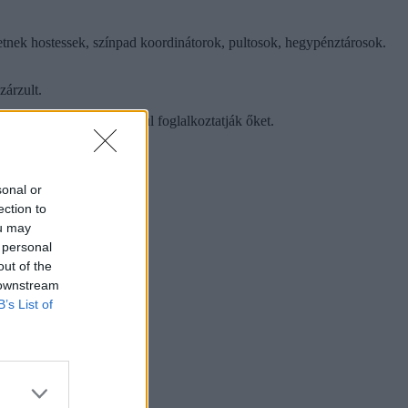
nek hostessek, színpad koordinátorok, pultosok, hegypénztárosok.
zárzult.
diákszövetkezeten keresztül foglalkoztatják őket.
nyit lehet keresni.
sonal or
ection to
ou may
 personal
out of the
 downstream
B’s List of