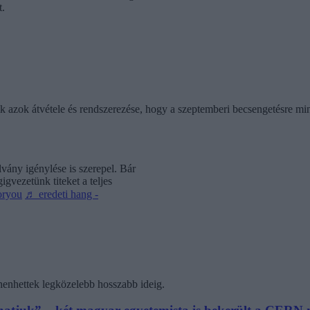
.
ik azok átvétele és rendszerezése, hogy a szeptemberi becsengetésre mi
vány igénylése is szerepel. Bár
gvezetünk titeket a teljes
oryou
♬ eredeti hang -
henhettek legközelebb hosszabb ideig.