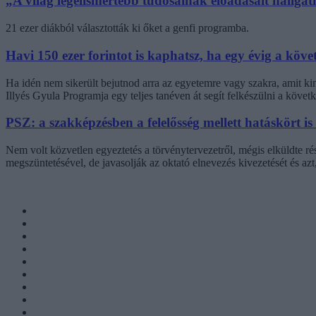
„A világ legelismertebb tudósainak előadásait hallg
21 ezer diákból választották ki őket a genfi programba.
Havi 150 ezer forintot is kaphatsz, ha egy évig a követ
Ha idén nem sikerült bejutnod arra az egyetemre vagy szakra, amit k
Illyés Gyula Programja egy teljes tanéven át segít felkészülni a követk
PSZ: a szakképzésben a felelősség mellett hatáskört is
Nem volt közvetlen egyeztetés a törvénytervezetről, mégis elküldte r
megszüntetésével, de javasolják az oktató elnevezés kivezetését és az