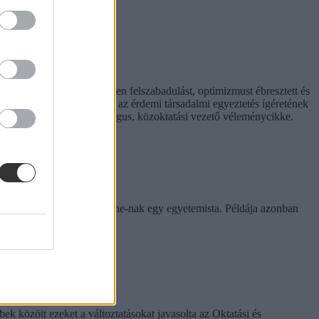
t hiperaktivitás érezhetően felszabadulást, optimizmust ébresztett és
hívást is előtérbe rántott: az érdemi társadalmi egyeztetés ígéretének
. Hana György humánökológus, közoktatási vezető véleménycikke.
rinthet a szabály
e tapasztalatairól az Eduline-nak egy egyetemista. Példája azonban
k között ezeket a változtatásokat javasolta az Oktatási és