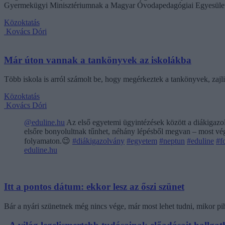
Gyermekügyi Minisztériumnak a Magyar Óvodapedagógiai Egyesület
Közoktatás
Kovács Dóri
Már úton vannak a tankönyvek az iskolákba
Több iskola is arról számolt be, hogy megérkeztek a tankönyvek, zajl
Közoktatás
Kovács Dóri
@eduline.hu
Az első egyetemi ügyintézések között a diákigazol
elsőre bonyolultnak tűnhet, néhány lépésből megvan – most végi
folyamaton.😉
#diákigazolvány
#egyetem
#neptun
#eduline
#f
eduline.hu
Itt a pontos dátum: ekkor lesz az őszi szünet
Bár a nyári szünetnek még nincs vége, már most lehet tudni, mikor pi