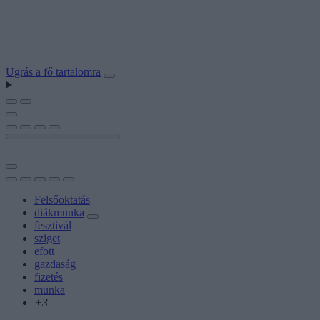
Ugrás a fő tartalomra
Felsőoktatás
diákmunka
fesztivál
sziget
efott
gazdaság
fizetés
munka
+3