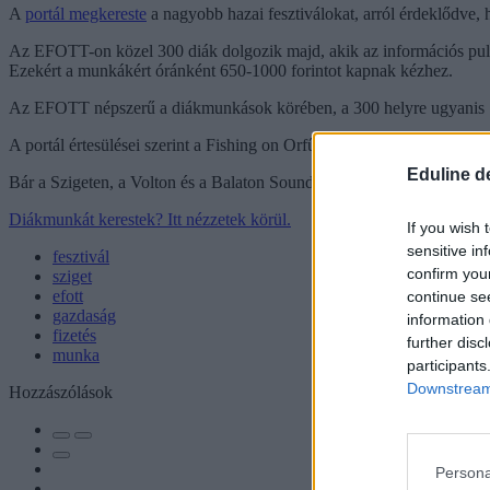
A
portál megkereste
a nagyobb hazai fesztiválokat, arról érdeklődve, 
Az EFOTT-on közel 300 diák dolgozik majd, akik az információs pul
Ezekért a munkákért óránként 650-1000 forintot kapnak kézhez.
Az EFOTT népszerű a diákmunkások körében, a 300 helyre ugyanis 1000 
A portál értesülései szerint a Fishing on Orfűn 800 és 1000 forint köz
Eduline d
Bár a Szigeten, a Volton és a Balaton Soundon is sok diák dolgozik, a
Diákmunkát kerestek? Itt nézzetek körül.
If you wish 
sensitive in
fesztivál
confirm you
sziget
efott
continue se
gazdaság
information 
fizetés
further disc
munka
participants
Downstream 
Hozzászólások
Persona