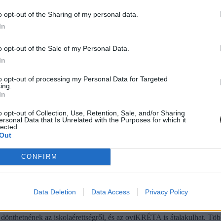
o opt-out of the Sharing of my personal data.
In
tatásról szóló közbeszédnek”
o opt-out of the Sale of my Personal Data.
In
l kezdte meg működését. Az egyes minisztériumok szintjére kiterjesztet
ktatás. Ám pontosan ez a lendület az, ami egy újabb megkerülhetetlen ki
to opt-out of processing my Personal Data for Targeted
stressznek a kezeléséhez igyekszem az alábbiakban szempontokat adni
ing.
In
o opt-out of Collection, Use, Retention, Sale, and/or Sharing
ersonal Data that Is Unrelated with the Purposes for which it
diákmunkát – több mint százezer levelezős hallgatót é
lected.
Out
agozatos hallgató vagyok, egyből húzni kezdték a szájukat” – számolt b
gekről.
CONFIRM
Data Deletion
Data Access
Privacy Policy
dák dönthetnének az iskolaérettségről
dönthetnének az iskolaérettségről, és az oviKRÉTA is átalakulhat. Többe