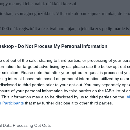
hogy mennyit lehet náluk diákként keresni.
tokban, csomagmegőrzőkben, VIP parlkolóban kapnak munkát, de lehet
diák regisztrált a fesztivál honlapján, a jelentkezés pedig már le is 
ötti nettó órabérre számíthat egy diák, és az EFOTT-oz hasonlóan itt is 
esktop -
Do Not Process My Personal Information
 szervezők nem válaszoltak a lap megkeresésére, így nem tudni, ott men
to opt-out of the sale, sharing to third parties, or processing of your per
formation for targeted advertising by us, please use the below opt-out s
r selection. Please note that after your opt-out request is processed y
eing interest-based ads based on personal information utilized by us or
disclosed to third parties prior to your opt-out. You may separately opt-
losure of your personal information by third parties on the IAB’s list of
. This information may also be disclosed by us to third parties on the
IA
Participants
that may further disclose it to other third parties.
l Data Processing Opt Outs