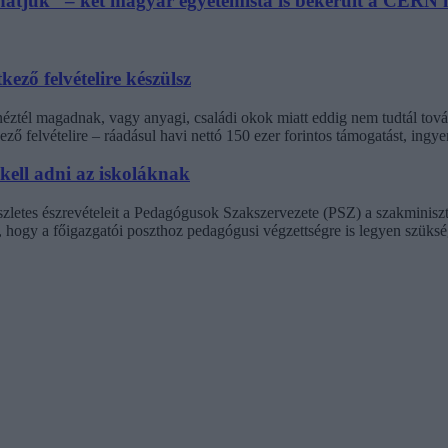
athatjuk” – két magyar egyetemista is bekerült a CER
kező felvételire készülsz
inéztél magadnak, vagy anyagi, családi okok miatt eddig nem tudtál t
ező felvételire – ráadásul havi nettó 150 ezer forintos támogatást, ingy
 kell adni az iskoláknak
észletes észrevételeit a Pedagógusok Szakszervezete (PSZ) a szakminisz
t, hogy a főigazgatói poszthoz pedagógusi végzettségre is legyen szüksé