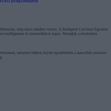
N nyári programjába
ovábbtanulni, még nincs minden veszve. A Budapesti Corvinus Egyetem
enes kollégiumot és mentorálást is kapsz. Mutatjuk a részleteket.
tériumnak, melyben többek között egyetértettek a kancellári rendszer
g.