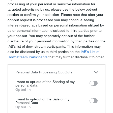
2022-ben, kaptunk egy levelet azoktól az akkori trefortos
processing of your personal or sensitive information for
pedagógusoktól, akik részt vettek az akcióban. A szöveget
targeted advertising by us, please use the below opt-out
változtatás nélkül közöljük.
section to confirm your selection. Please note that after your
opt-out request is processed you may continue seeing
interest-based ads based on personal information utilized by
us or personal information disclosed to third parties prior to
your opt-out. You may separately opt-out of the further
disclosure of your personal information by third parties on the
IAB’s list of downstream participants. This information may
also be disclosed by us to third parties on the
IAB’s List of
Downstream Participants
that may further disclose it to other
third parties.
Personal Data Processing Opt Outs
I want to opt-out of the Sharing of my
personal data.
Opted In
I want to opt-out of the Sale of my
semmelweis egyetem
Personal Data.
Tisza Párt
Opted In