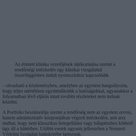
Az érintett klinika vezetőjének tájékoztatása szerint a
rendőrségi intézkedés egy klinikai vizsgálattal
összefüggésben indult nyomozáshoz kapcsolódik
– olvasható a közleményben, amelyben az egyetem hangsúlyozta,
hogy teljes mértékben együttműködik a hatóságokkal, ugyanakkor a
folyamatban lévő eljárás miatt további részleteket nem tudnak
közölni.
A Portfolio beszámolója szerint a rendőrség nem az egyetem orvosi,
hanem adminisztratív központjában végzett intézkedést, ami arra
utalhat, hogy nem klasszikus betegellátási vagy hálapénzhez köthető
ügy áll a háttérben. Utóbbi esetek ugyanis jellemzően a Nemzeti
Védelmi Szolgálat hatáskörébe tartoznak.