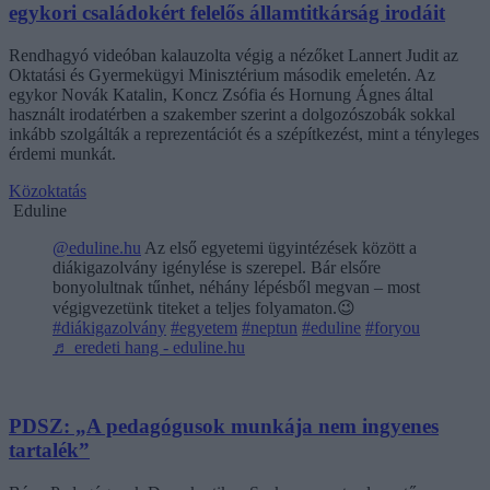
egykori családokért felelős államtitkárság irodáit
Rendhagyó videóban kalauzolta végig a nézőket Lannert Judit az
Oktatási és Gyermekügyi Minisztérium második emeletén. Az
egykor Novák Katalin, Koncz Zsófia és Hornung Ágnes által
használt irodatérben a szakember szerint a dolgozószobák sokkal
inkább szolgálták a reprezentációt és a szépítkezést, mint a tényleges
érdemi munkát.
Közoktatás
Eduline
@eduline.hu
Az első egyetemi ügyintézések között a
diákigazolvány igénylése is szerepel. Bár elsőre
bonyolultnak tűnhet, néhány lépésből megvan – most
végigvezetünk titeket a teljes folyamaton.😉
#diákigazolvány
#egyetem
#neptun
#eduline
#foryou
♬ eredeti hang - eduline.hu
PDSZ: „A pedagógusok munkája nem ingyenes
tartalék”