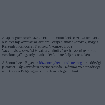
A lap megkeresésére az ORFK kommunikációs osztálya nem adott
részletes tájékoztatást az akcióról, csupán annyit közöltek, hogy a
Készenléti Rendőrség Nemzeti Nyomozó Iroda
Vagyonvisszaszerzési Hivatala „hajtott végre helyszíni nyomozati
cselekményt” egy folyamatban lévő büntetőeljárás részeként.
A Semmelweis Egyetem
közleményben erősítette meg
a rendőrségi
jelenlétet. Tájékoztatásuk szerint szerdán 14 órakor volt rendőrségi
intézkedés a Belgyógyászati és Hematológiai Klinikán.