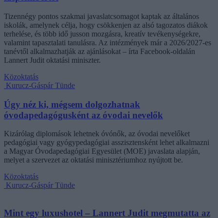
Tizennégy pontos szakmai javaslatcsomagot kaptak az általános
iskolák, amelynek célja, hogy csökkenjen az alsó tagozatos diákok
terhelése, és több idő jusson mozgásra, kreatív tevékenységekre,
valamint tapasztalati tanulásra. Az intézmények már a 2026/2027-es
tanévtől alkalmazhatják az ajánlásokat – írta Facebook-oldalán
Lannert Judit oktatási miniszter.
Közoktatás
Kurucz-Gáspár Tünde
Úgy néz ki, mégsem dolgozhatnak
óvodapedagógusként az óvodai nevelők
Kizárólag diplomások lehetnek óvónők, az óvodai nevelőket
pedagógiai vagy gyógypedagógiai asszisztensként lehet alkalmazni
a Magyar Óvodapedagógiai Egyesület (MOE) javaslata alapján,
melyet a szervezet az oktatási minisztériumhoz nyújtott be.
Közoktatás
Kurucz-Gáspár Tünde
Mint egy luxushotel – Lannert Judit megmutatta az