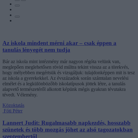
Az iskola mindent mérni akar – csak éppen a
tanulás lényegét nem tudja
Bár az iskola mint intézmény már nagyon régóta velünk van,
meglepően meglehetősen rövid múltra tekint vissza az a törekvés,
hogy mélyebben megértsük és vizsgáljuk: tulajdonképpen mit is tesz
az iskola a gyerekekkel. Az évszázadok során számtalan nevelési
elmélet és a legkülönbözőbb iskolatípusok jöttek létre, a tanulás
alapvető természetéről alkotott képünk mégis gyakran tévutakra
tévedt. Vélemény.
Közoktatás
Fóti Péter
Lannert Judit: Rugalmasabb napkezdés, hosszabb
szünetek és több mozgás jöhet az alsó tagozatokban
szeptembertől