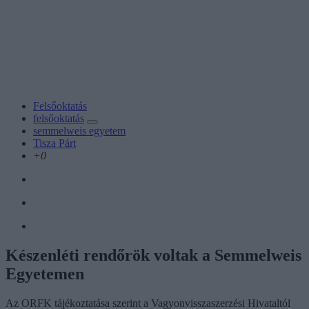
Felsőoktatás
felsőoktatás
semmelweis egyetem
Tisza Párt
+0
Készenléti rendőrök voltak a Semmelweis
Egyetemen
Az ORFK tájékoztatása szerint a Vagyonvisszaszerzési Hivataltól