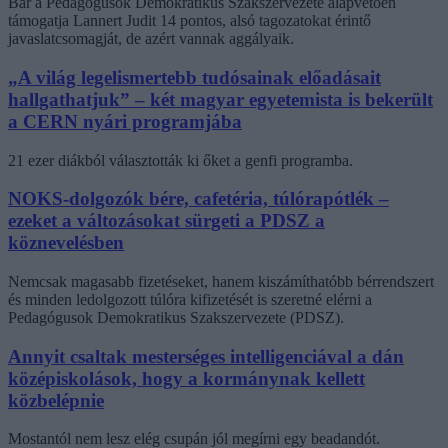
Bár a Pedagógusok Demokratikus Szakszervezete alapvetően
támogatja Lannert Judit 14 pontos, alsó tagozatokat érintő
javaslatcsomagját, de azért vannak aggályaik.
„A világ legelismertebb tudósainak előadásait
hallgathatjuk” – két magyar egyetemista is bekerült
a CERN nyári programjába
21 ezer diákból választották ki őket a genfi programba.
NOKS-dolgozók bére, cafetéria, túlórapótlék –
ezeket a változásokat sürgeti a PDSZ a
köznevelésben
Nemcsak magasabb fizetéseket, hanem kiszámíthatóbb bérrendszert
és minden ledolgozott túlóra kifizetését is szeretné elérni a
Pedagógusok Demokratikus Szakszervezete (PDSZ).
Annyit csaltak mesterséges intelligenciával a dán
középiskolások, hogy a kormánynak kellett
közbelépnie
Mostantól nem lesz elég csupán jól megírni egy beadandót.