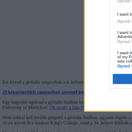
Opted 
I want t
Opted 
I want 
Advertis
Opted 
I want t
of my P
was col
Opted 
Ezt követi a globális rangsorban a 4. helyen szereplő Oxford, majd a
29 képzésterületi rangsorban szerepel legalább egy magyar egyetem
Egy nagyobb ugrással a globális listában következőnek a 22. helyen t
University of Munich-el.
Ők tavaly a lista 26. és 28. helyén szerepelte
Nem sokkal kell tovább görgetni a globális listában, ugyanis rögtön a
31-en követi őt a londoni King's College, majd a 34. helyen feltűnik 