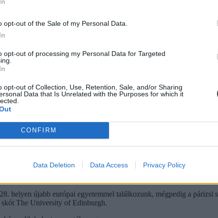
In
o opt-out of the Sale of my Personal Data.
In
to opt-out of processing my Personal Data for Targeted
ing.
In
o opt-out of Collection, Use, Retention, Sale, and/or Sharing
ersonal Data that Is Unrelated with the Purposes for which it
lected.
Out
CONFIRM
z idén 6. helyezett Cambridge, a 7. helyét megtartó svájci ETH Zürich 
 - itt a QS 2025-ös listája
Data Deletion
Data Access
Privacy Policy
alálkozunk fej-fej mellett két európai egyetemmel. A svájci EPFL – Éco
k.
 28. helyen újabb európai egyetemmel találkozunk, mégpedig a párizsi sz
a skót The University of Edinburgh.