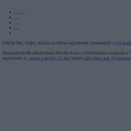
Főként brit, svájci, francia és német egyetemek remekelnek a
QS legfr
Huszonkettedik alkalommal állította össze a felsőoktatási rangsorát
egyetemek is,
ugyan a tavalyi 11-hez
képest
idén már csak 10 szerepe