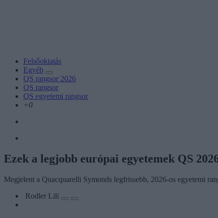
Felsőoktatás
Egyéb
QS rangsor 2026
QS rangsor
QS egyetemi rangsor
+0
Ezek a legjobb európai egyetemek QS 2026
Megjelent a Quacquarelli Symonds legfrissebb, 2026-os egyetemi rang
Rodler Lili