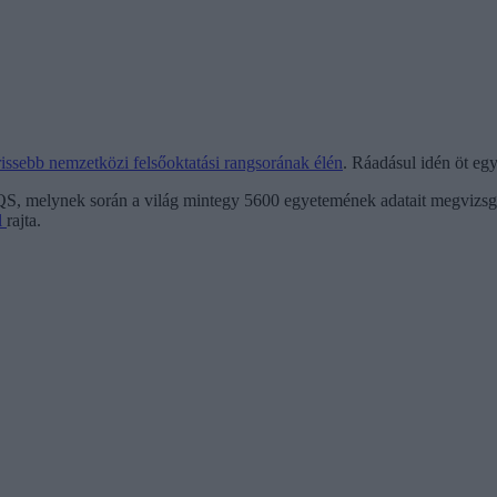
issebb nemzetközi felsőoktatási rangsorának élén
. Ráadásul idén öt egy
 a QS, melynek során a világ mintegy 5600 egyetemének adatait megvizsg
l
rajta.