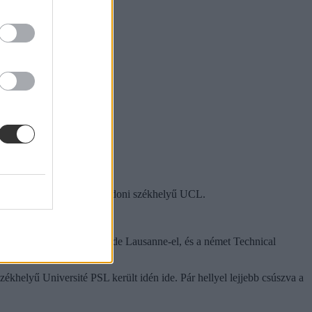
és a 9. helyen szereplő, londoni székhelyű UCL.
le polytechnique fédérale de Lausanne-el, és a német Technical
ékhelyű Université PSL került idén ide. Pár hellyel lejjebb csúszva a