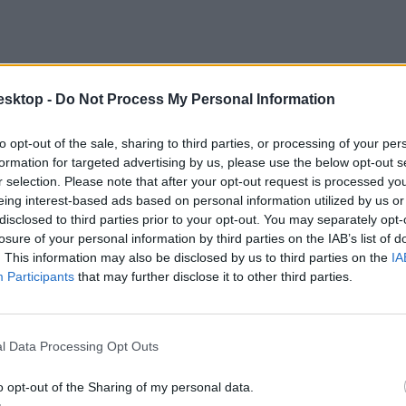
esktop -
Do Not Process My Personal Information
to opt-out of the sale, sharing to third parties, or processing of your per
formation for targeted advertising by us, please use the below opt-out s
r selection. Please note that after your opt-out request is processed y
pján értékelték az egyetemeket, mint az akadémiai elismertség, munká
eing interest-based ads based on personal information utilized by us or
ábbá a nemzetközi kutatási hálózat indikátorát, a végzett hallgatók fog
disclosed to third parties prior to your opt-out. You may separately opt-
losure of your personal information by third parties on the IAB’s list of
. This information may also be disclosed by us to third parties on the
IA
Participants
that may further disclose it to other third parties.
London lett, amit a nemzetközi rangsorban csak az amerikai Massachuse
l Data Processing Opt Outs
o opt-out of the Sharing of my personal data.