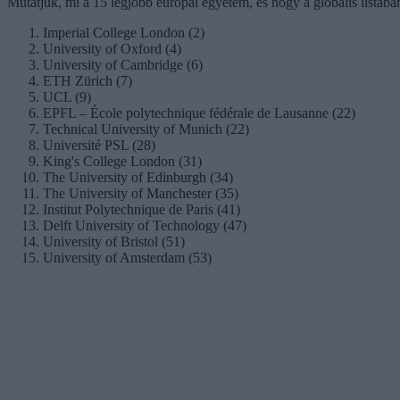
Mutatjuk, mi a 15 legjobb európai egyetem, és hogy a globális listáb
Imperial College London (2)
University of Oxford (4)
University of Cambridge (6)
ETH Zürich (7)
UCL (9)
EPFL – École polytechnique fédérale de Lausanne (22)
Technical University of Munich (22)
Université PSL (28)
King's College London (31)
The University of Edinburgh (34)
The University of Manchester (35)
Institut Polytechnique de Paris (41)
Delft University of Technology (47)
University of Bristol (51)
University of Amsterdam (53)