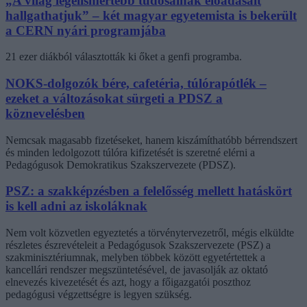
„A világ legelismertebb tudósainak előadásait
hallgathatjuk” – két magyar egyetemista is bekerült
a CERN nyári programjába
21 ezer diákból választották ki őket a genfi programba.
NOKS-dolgozók bére, cafetéria, túlórapótlék –
ezeket a változásokat sürgeti a PDSZ a
köznevelésben
Nemcsak magasabb fizetéseket, hanem kiszámíthatóbb bérrendszert
és minden ledolgozott túlóra kifizetését is szeretné elérni a
Pedagógusok Demokratikus Szakszervezete (PDSZ).
PSZ: a szakképzésben a felelősség mellett hatáskört
is kell adni az iskoláknak
Nem volt közvetlen egyeztetés a törvénytervezetről, mégis elküldte
részletes észrevételeit a Pedagógusok Szakszervezete (PSZ) a
szakminisztériumnak, melyben többek között egyetértettek a
kancellári rendszer megszüntetésével, de javasolják az oktató
elnevezés kivezetését és azt, hogy a főigazgatói poszthoz
pedagógusi végzettségre is legyen szükség.