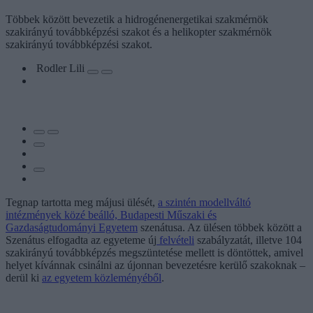
Többek között bevezetik a hidrogénenergetikai szakmérnök
szakirányú továbbképzési szakot és a helikopter szakmérnök
szakirányú továbbképzési szakot.
Rodler Lili
Tegnap tartotta meg májusi ülését,
a szintén modellváltó
intézmények közé beálló, Budapesti Műszaki és
Gazdaságtudományi Egyetem
szenátusa. Az ülésen többek között a
Szenátus elfogadta az egyeteme új
felvételi
szabályzatát, illetve 104
szakirányú továbbképzés megszüntetése mellett is döntöttek, amivel
helyet kívánnak csinálni az újonnan bevezetésre kerülő szakoknak –
derül ki
az egyetem közleményéből
.