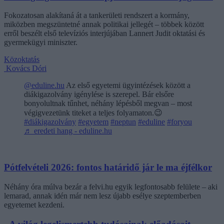
Fokozatosan alakítaná át a tankerületi rendszert a kormány,
miközben megszüntetné annak politikai jellegét – többek között
erről beszélt első televíziós interjújában Lannert Judit oktatási és
gyermekügyi miniszter.
Közoktatás
Kovács Dóri
@eduline.hu
Az első egyetemi ügyintézések között a
diákigazolvány igénylése is szerepel. Bár elsőre
bonyolultnak tűnhet, néhány lépésből megvan – most
végigvezetünk titeket a teljes folyamaton.😉
#diákigazolvány
#egyetem
#neptun
#eduline
#foryou
♬ eredeti hang - eduline.hu
Pótfelvételi 2026: fontos határidő jár le ma éjfélkor
Néhány óra múlva bezár a felvi.hu egyik legfontosabb felülete – aki
lemarad, annak idén már nem lesz újabb esélye szeptemberben
egyetemet kezdeni.