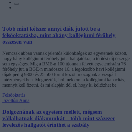
Több mint kétszer annyi diák jutott be a
felsőoktatásba, mint ahány kollégiumi férőhely
összesen van
Nemcsak abban vannak jelentős különbségek az egyetemek között,
hogy hány kollégiumi férőhely jut a hallgatókra, a térítési díj összege
sem egységes. Míg a BME-n 100 újonnan felvett egyetemistára 76
férőhely jut, a BGE-n mindössze 16, a legolcsóbb havi kollégiumi
díjak pedig 9300 és 25 500 forint között mozognak a vizsgált
intézményekben. Megnéztük, hol mekkora a kollégiumi kapacitás,
mennyit kell fizetni, és mi alapján dől el, hogy ki költözhet be.
Felsőoktatás
Szöllősi Anna
Dolgoznának az egyetem mellett, mégsem
vállalhatnak diákmunkát – több mint százezer
levelezős hallgatót érinthet a szabály