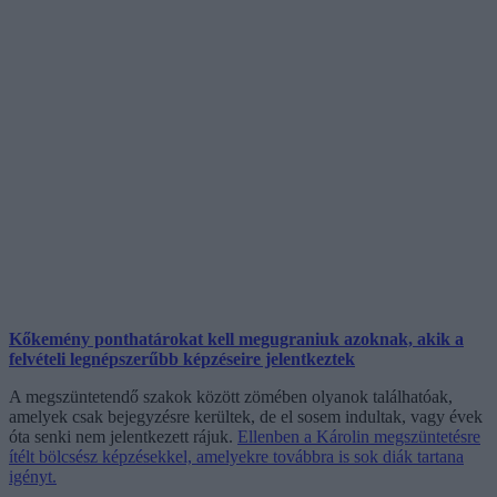
Kőkemény ponthatárokat kell megugraniuk azoknak, akik a
felvételi legnépszerűbb képzéseire jelentkeztek
A megszüntetendő szakok között zömében olyanok találhatóak,
amelyek csak bejegyzésre kerültek, de el sosem indultak, vagy évek
óta senki nem jelentkezett rájuk.
Ellenben a Károlin megszüntetésre
ítélt bölcsész képzésekkel, amelyekre továbbra is sok diák tartana
igényt.