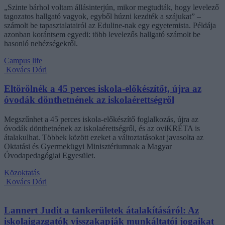
„Szinte bárhol voltam állásinterjún, mikor megtudták, hogy levelező
tagozatos hallgató vagyok, egyből húzni kezdték a szájukat” –
számolt be tapasztalatairól az Eduline-nak egy egyetemista. Példája
azonban korántsem egyedi: több levelezős hallgató számolt be
hasonló nehézségekről.
Campus life
Kovács Dóri
Eltörölnék a 45 perces iskola-előkészítőt, újra az
óvodák dönthetnének az iskolaérettségről
Megszűnhet a 45 perces iskola-előkészítő foglalkozás, újra az
óvodák dönthetnének az iskolaérettségről, és az oviKRÉTA is
átalakulhat. Többek között ezeket a változtatásokat javasolta az
Oktatási és Gyermekügyi Minisztériumnak a Magyar
Óvodapedagógiai Egyesület.
Közoktatás
Kovács Dóri
Lannert Judit a tankerületek átalakításáról: Az
iskolaigazgatók visszakapják munkáltatói jogaikat