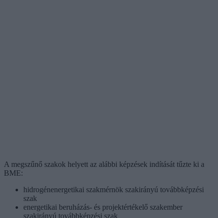
A megszűnő szakok helyett az alábbi képzések indítását tűzte ki a
BME:
hidrogénenergetikai szakmérnök szakirányú továbbképzési
szak
energetikai beruházás- és projektértékelő szakember
szakirányú továbbképzési szak