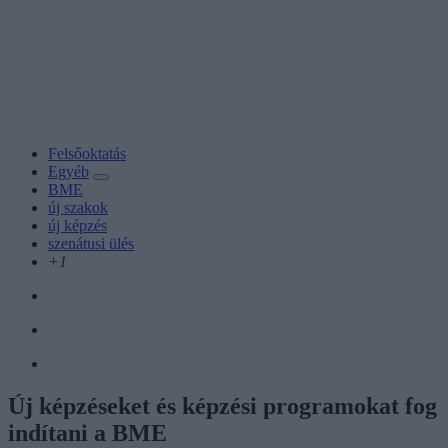
Felsőoktatás
Egyéb
BME
új szakok
új képzés
szenátusi ülés
+1
Új képzéseket és képzési programokat fog
indítani a BME