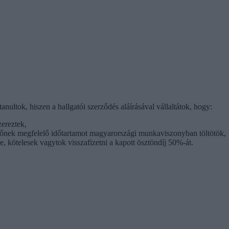
anultok, hiszen a hallgatói szerződés aláírásával vállaltátok, hogy:
zereztek,
dőnek megfelelő időtartamot magyarországi munkaviszonyban töltötök,
, kötelesek vagytok visszafizetni a kapott ösztöndíj 50%-át.