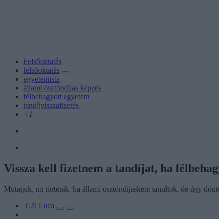
Felsőoktatás
felsőoktatás
egyetemista
állami ösztöndíjas képzés
félbehagyott egyetem
tandíjvisszafizetés
+1
Vissza kell fizetnem a tandíjat, ha félbeh
Mutatjuk, mi történik, ha állami ösztöndíjasként tanultok, de úgy dönt
Gál Luca