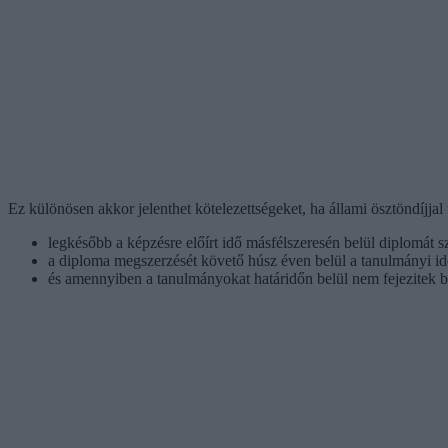
Ez különösen akkor jelenthet kötelezettségeket, ha állami ösztöndíjjal t
legkésőbb a képzésre előírt idő másfélszeresén belül diplomát s
a diploma megszerzését követő húsz éven belül a tanulmányi i
és amennyiben a tanulmányokat határidőn belül nem fejezitek be