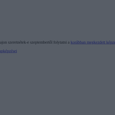
jon szeretnétek-e szeptembertől folytatni a
korábban megkezdett képzé
lapképzései