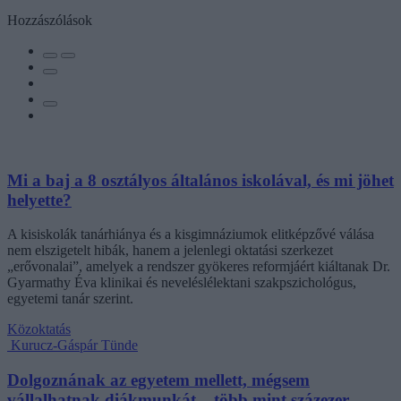
Hozzászólások
Mi a baj a 8 osztályos általános iskolával, és mi jöhet
helyette?
A kisiskolák tanárhiánya és a kisgimnáziumok elitképzővé válása
nem elszigetelt hibák, hanem a jelenlegi oktatási szerkezet
„erővonalai”, amelyek a rendszer gyökeres reformjáért kiáltanak Dr.
Gyarmathy Éva klinikai és neveléslélektani szakpszichológus,
egyetemi tanár szerint.
Közoktatás
Kurucz-Gáspár Tünde
Dolgoznának az egyetem mellett, mégsem
vállalhatnak diákmunkát – több mint százezer