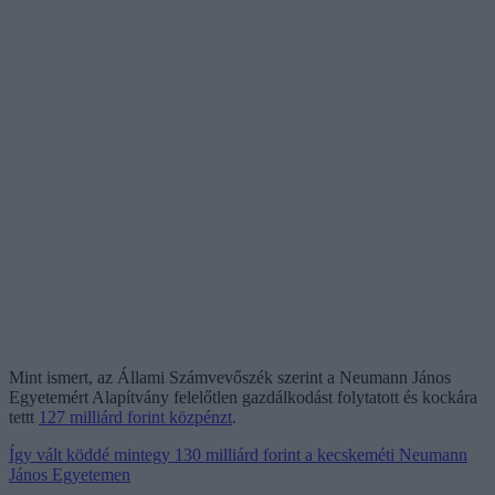
Mint ismert, az Állami Számvevőszék szerint a Neumann János
Egyetemért Alapítvány felelőtlen gazdálkodást folytatott és kockára
tettt
127 milliárd forint közpénzt
.
Így vált köddé mintegy 130 milliárd forint a kecskeméti Neumann
János Egyetemen