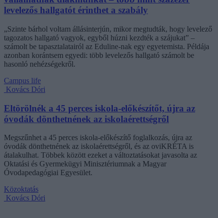
levelezős hallgatót érinthet a szabály
„Szinte bárhol voltam állásinterjún, mikor megtudták, hogy levelező
tagozatos hallgató vagyok, egyből húzni kezdték a szájukat” –
számolt be tapasztalatairól az Eduline-nak egy egyetemista. Példája
azonban korántsem egyedi: több levelezős hallgató számolt be
hasonló nehézségekről.
Campus life
Kovács Dóri
Eltörölnék a 45 perces iskola-előkészítőt, újra az
óvodák dönthetnének az iskolaérettségről
Megszűnhet a 45 perces iskola-előkészítő foglalkozás, újra az
óvodák dönthetnének az iskolaérettségről, és az oviKRÉTA is
átalakulhat. Többek között ezeket a változtatásokat javasolta az
Oktatási és Gyermekügyi Minisztériumnak a Magyar
Óvodapedagógiai Egyesület.
Közoktatás
Kovács Dóri