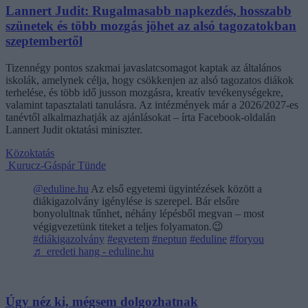
Lannert Judit: Rugalmasabb napkezdés, hosszabb
szünetek és több mozgás jöhet az alsó tagozatokban
szeptembertől
Tizennégy pontos szakmai javaslatcsomagot kaptak az általános
iskolák, amelynek célja, hogy csökkenjen az alsó tagozatos diákok
terhelése, és több idő jusson mozgásra, kreatív tevékenységekre,
valamint tapasztalati tanulásra. Az intézmények már a 2026/2027-es
tanévtől alkalmazhatják az ajánlásokat – írta Facebook-oldalán
Lannert Judit oktatási miniszter.
Közoktatás
Kurucz-Gáspár Tünde
@eduline.hu
Az első egyetemi ügyintézések között a
diákigazolvány igénylése is szerepel. Bár elsőre
bonyolultnak tűnhet, néhány lépésből megvan – most
végigvezetünk titeket a teljes folyamaton.😉
#diákigazolvány
#egyetem
#neptun
#eduline
#foryou
♬ eredeti hang - eduline.hu
Úgy néz ki, mégsem dolgozhatnak