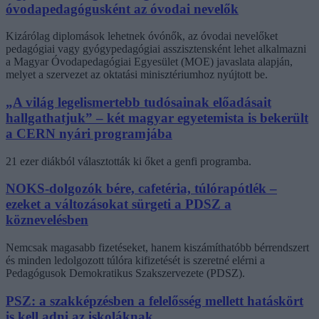
óvodapedagógusként az óvodai nevelők
Kizárólag diplomások lehetnek óvónők, az óvodai nevelőket
pedagógiai vagy gyógypedagógiai asszisztensként lehet alkalmazni
a Magyar Óvodapedagógiai Egyesület (MOE) javaslata alapján,
melyet a szervezet az oktatási minisztériumhoz nyújtott be.
„A világ legelismertebb tudósainak előadásait
hallgathatjuk” – két magyar egyetemista is bekerült
a CERN nyári programjába
21 ezer diákból választották ki őket a genfi programba.
NOKS-dolgozók bére, cafetéria, túlórapótlék –
ezeket a változásokat sürgeti a PDSZ a
köznevelésben
Nemcsak magasabb fizetéseket, hanem kiszámíthatóbb bérrendszert
és minden ledolgozott túlóra kifizetését is szeretné elérni a
Pedagógusok Demokratikus Szakszervezete (PDSZ).
PSZ: a szakképzésben a felelősség mellett hatáskört
is kell adni az iskoláknak