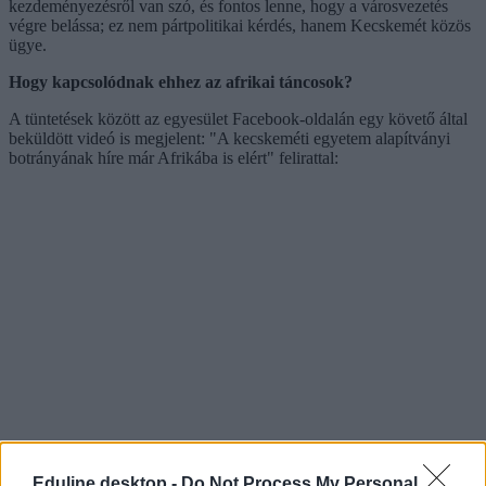
kezdeményezésről van szó, és fontos lenne, hogy a városvezetés
végre belássa; ez nem pártpolitikai kérdés, hanem Kecskemét közös
ügye.
Hogy kapcsolódnak ehhez az afrikai táncosok?
A tüntetések között az egyesület Facebook-oldalán egy követő által
beküldött videó is megjelent: "A kecskeméti egyetem alapítványi
botrányának híre már Afrikába is elért" felirattal:
Eduline desktop -
Do Not Process My Personal