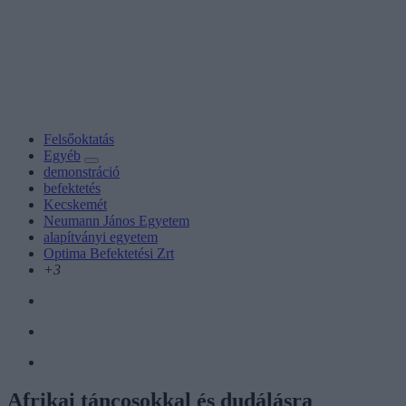
Felsőoktatás
Egyéb
demonstráció
befektetés
Kecskemét
Neumann János Egyetem
alapítványi egyetem
Optima Befektetési Zrt
+3
Afrikai táncosokkal és dudálásra