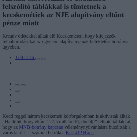
felszólító táblákkal is tüntetnek a
kecskemétiek az NJE alapítvány eltűnt
pénze miatt
Kreatív ötletekkel álltak elő Kecskeméten, hogy kifejezzék
felháborodásukat az egyetem alapítványának befektetési botránya
ügyében.
Gál Luca
Kedd reggel három kecskeméti körforgalomban is aktivisták álltak
„Ha dühít, hogy eltűnt 127,5 milliárd Ft, dudálj!” feliratú táblákkal,
hogy az
MNB-botrány kapcsán
véleménynyilvánításra buzdítsák a
város lakóit — számolt be róla a
KecsUP Hírek
.