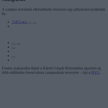
A campus terveinek elkészítésére összesen egy pályázatot nyújtottak
be.
Gál Luca
Fontos szakaszába lépett a Károli Gáspár Református egyetem új,
több milliárdos ferencvárosi campusának tervezése – írja a
HVG
.