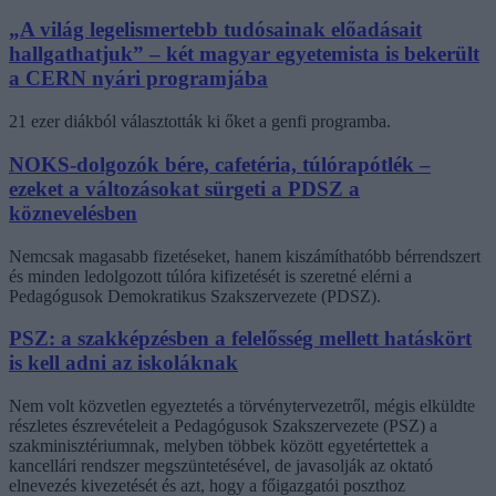
„A világ legelismertebb tudósainak előadásait
hallgathatjuk” – két magyar egyetemista is bekerült
a CERN nyári programjába
21 ezer diákból választották ki őket a genfi programba.
NOKS-dolgozók bére, cafetéria, túlórapótlék –
ezeket a változásokat sürgeti a PDSZ a
köznevelésben
Nemcsak magasabb fizetéseket, hanem kiszámíthatóbb bérrendszert
és minden ledolgozott túlóra kifizetését is szeretné elérni a
Pedagógusok Demokratikus Szakszervezete (PDSZ).
PSZ: a szakképzésben a felelősség mellett hatáskört
is kell adni az iskoláknak
Nem volt közvetlen egyeztetés a törvénytervezetről, mégis elküldte
részletes észrevételeit a Pedagógusok Szakszervezete (PSZ) a
szakminisztériumnak, melyben többek között egyetértettek a
kancellári rendszer megszüntetésével, de javasolják az oktató
elnevezés kivezetését és azt, hogy a főigazgatói poszthoz