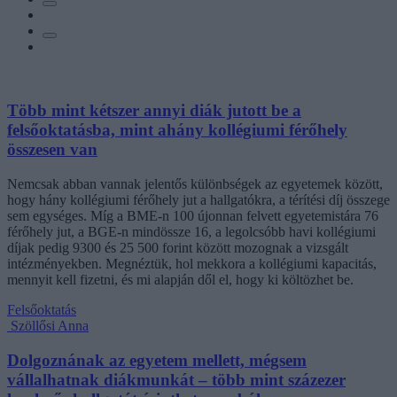
Több mint kétszer annyi diák jutott be a
felsőoktatásba, mint ahány kollégiumi férőhely
összesen van
Nemcsak abban vannak jelentős különbségek az egyetemek között,
hogy hány kollégiumi férőhely jut a hallgatókra, a térítési díj összege
sem egységes. Míg a BME-n 100 újonnan felvett egyetemistára 76
férőhely jut, a BGE-n mindössze 16, a legolcsóbb havi kollégiumi
díjak pedig 9300 és 25 500 forint között mozognak a vizsgált
intézményekben. Megnéztük, hol mekkora a kollégiumi kapacitás,
mennyit kell fizetni, és mi alapján dől el, hogy ki költözhet be.
Felsőoktatás
Szöllősi Anna
Dolgoznának az egyetem mellett, mégsem
vállalhatnak diákmunkát – több mint százezer