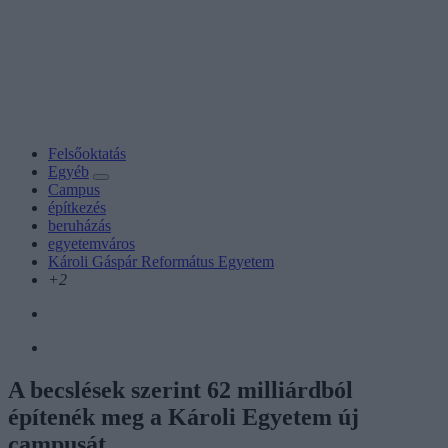
Felsőoktatás
Egyéb
Campus
építkezés
beruházás
egyetemváros
Károli Gáspár Református Egyetem
+2
A becslések szerint 62 milliárdból
építenék meg a Károli Egyetem új
campusát