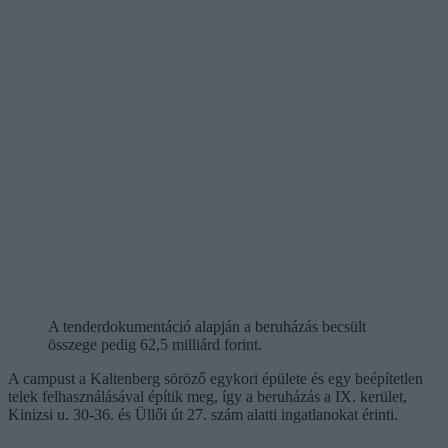
A tenderdokumentáció alapján a beruházás becsült
összege pedig 62,5 milliárd forint.
A campust a Kaltenberg söröző egykori épülete és egy beépítetlen
telek felhasználásával építik meg, így a beruházás a IX. kerület,
Kinizsi u. 30-36. és Üllői út 27. szám alatti ingatlanokat érinti.