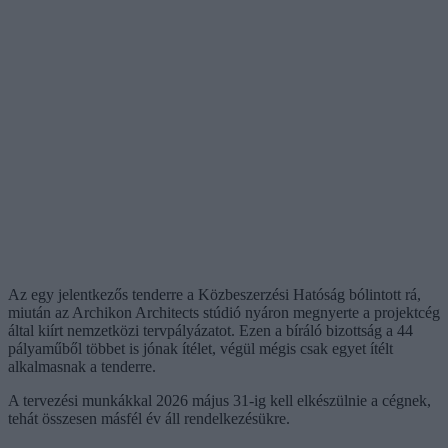
Az egy jelentkezős tenderre a Közbeszerzési Hatóság bólintott rá,
miután az Archikon Architects stúdió nyáron megnyerte a projektcég
által kiírt nemzetközi tervpályázatot. Ezen a bíráló bizottság a 44
pályaműből többet is jónak ítélet, végül mégis csak egyet ítélt
alkalmasnak a tenderre.
A tervezési munkákkal 2026 május 31-ig kell elkészülnie a cégnek,
tehát összesen másfél év áll rendelkezésükre.