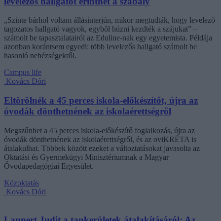
levelezős hallgatót érinthet a szabály
„Szinte bárhol voltam állásinterjún, mikor megtudták, hogy levelező
tagozatos hallgató vagyok, egyből húzni kezdték a szájukat” –
számolt be tapasztalatairól az Eduline-nak egy egyetemista. Példája
azonban korántsem egyedi: több levelezős hallgató számolt be
hasonló nehézségekről.
Campus life
Kovács Dóri
Eltörölnék a 45 perces iskola-előkészítőt, újra az
óvodák dönthetnének az iskolaérettségről
Megszűnhet a 45 perces iskola-előkészítő foglalkozás, újra az
óvodák dönthetnének az iskolaérettségről, és az oviKRÉTA is
átalakulhat. Többek között ezeket a változtatásokat javasolta az
Oktatási és Gyermekügyi Minisztériumnak a Magyar
Óvodapedagógiai Egyesület.
Közoktatás
Kovács Dóri
Lannert Judit a tankerületek átalakításáról: Az