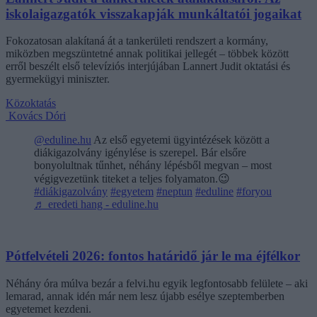
iskolaigazgatók visszakapják munkáltatói jogaikat
Fokozatosan alakítaná át a tankerületi rendszert a kormány,
miközben megszüntetné annak politikai jellegét – többek között
erről beszélt első televíziós interjújában Lannert Judit oktatási és
gyermekügyi miniszter.
Közoktatás
Kovács Dóri
@eduline.hu
Az első egyetemi ügyintézések között a
diákigazolvány igénylése is szerepel. Bár elsőre
bonyolultnak tűnhet, néhány lépésből megvan – most
végigvezetünk titeket a teljes folyamaton.😉
#diákigazolvány
#egyetem
#neptun
#eduline
#foryou
♬ eredeti hang - eduline.hu
Pótfelvételi 2026: fontos határidő jár le ma éjfélkor
Néhány óra múlva bezár a felvi.hu egyik legfontosabb felülete – aki
lemarad, annak idén már nem lesz újabb esélye szeptemberben
egyetemet kezdeni.