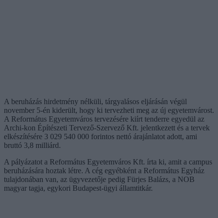
A beruházás hirdetmény nélküli, tárgyalásos eljárásán végül
november 5-én kiderült, hogy ki tervezheti meg az új egyetemvárost.
A Református Egyetemváros tervezésére kiírt tenderre egyedül az
Archi-kon Építészeti Tervező-Szervező Kft. jelentkezett és a tervek
elkészítésére 3 029 540 000 forintos nettó árajánlatot adott, ami
bruttó 3,8 milliárd.
A pályázatot a Református Egyetemváros Kft. írta ki, amit a campus
beruházására hoztak létre. A cég egyébként a Református Egyház
tulajdonában van, az ügyvezetője pedig Fürjes Balázs, a NOB
magyar tagja, egykori Budapest-ügyi államtitkár.