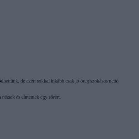
ődhettünk, de azért sokkal inkább csak jó öreg szokásos nettó
a néztek és elmentek egy sörért.