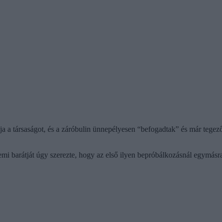
ja a társaságot, és a záróbulin ünnepélyesen “befogadtak” és már tegez
temi barátját úgy szerezte, hogy az első ilyen bepróbálkozásnál egymásr