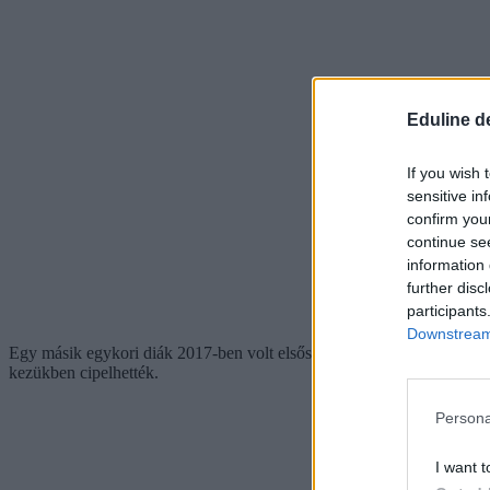
Eduline d
If you wish 
sensitive in
confirm you
continue se
information 
further disc
participants
Downstream 
Egy másik egykori diák 2017-ben volt elsős a villanykaron, aki számá
kezükben cipelhették.
Persona
I want t