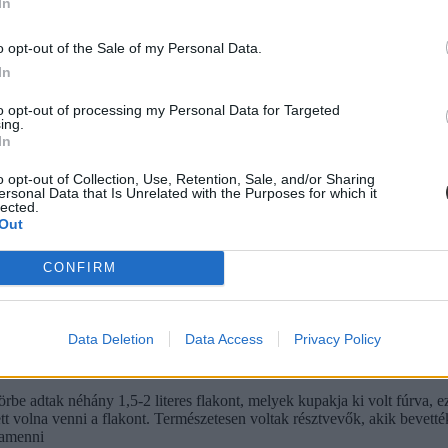
In
atták ki. A szobák koedukáltak voltak, náluk is 10+ fiú és 1-2 lány lehe
o opt-out of the Sale of my Personal Data.
In
to opt-out of processing my Personal Data for Targeted
ing.
In
o opt-out of Collection, Use, Retention, Sale, and/or Sharing
ersonal Data that Is Unrelated with the Purposes for which it
lected.
Out
CONFIRM
Data Deletion
Data Access
Privacy Policy
 adtak néhány 1,5-2 literes flakont, melyek kupakja ki volt fúrva, ez
tt volna venni a flakont. Természetesen voltak résztvevők, akik bevetté
zamenni