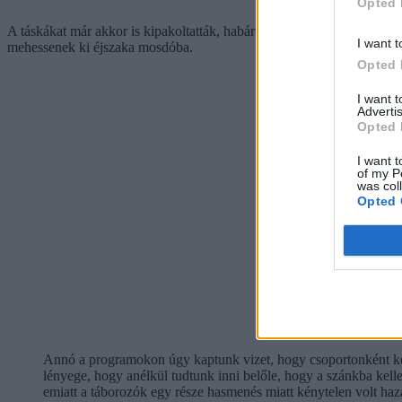
Opted 
A táskákat már akkor is kipakoltatták, habár a ruhákat nem rázták, ráz
I want t
mehessenek ki éjszaka mosdóba.
Opted 
I want 
Advertis
Opted 
I want t
of my P
was col
Opted 
Annó a programokon úgy kaptunk vizet, hogy csoportonként körbe
lényege, hogy anélkül tudtunk inni belőle, hogy a szánkba kelle
emiatt a táborozók egy része hasmenés miatt kénytelen volt ha