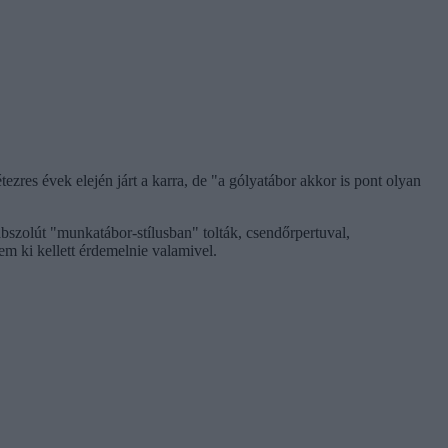
ezres évek elején járt a karra, de "a gólyatábor akkor is pont olyan
abszolút "munkatábor-stílusban" tolták, csendőrpertuval,
 ki kellett érdemelnie valamivel.