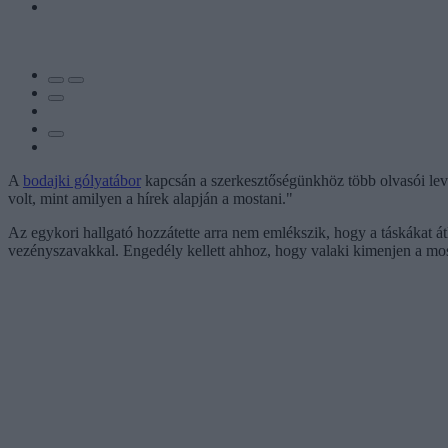
A
bodajki gólyatábor
kapcsán a szerkesztőségünkhöz több olvasói levél 
volt, mint amilyen a hírek alapján a mostani."
Az egykori hallgató hozzátette arra nem emlékszik, hogy a táskákat át
vezényszavakkal. Engedély kellett ahhoz, hogy valaki kimenjen a mo