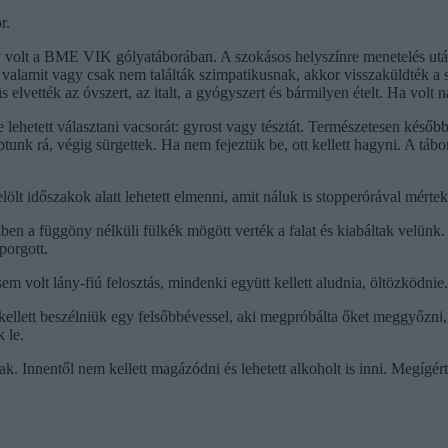
r.
y volt a BME VIK gólyatáborában. A szokásos helyszínre menetelés után 
tott valamit vagy csak nem találták szimpatikusnak, akkor visszaküldték 
 elvették az óvszert, az italt, a gyógyszert és bármilyen ételt. Ha volt 
e lehetett választani vacsorát: gyrost vagy tésztát. Természetesen késő
aptunk rá, végig sürgettek. Ha nem fejeztük be, ott kellett hagyni. A tá
lölt időszakok alatt lehetett elmenni, amit náluk is stopperórával mértek
ben a függöny nélküli fülkék mögött verték a falat és kiabáltak velünk
porgott.
sem volt lány-fiú felosztás, mindenki együtt kellett aludnia, öltözködnie.
 kellett beszélniük egy felsőbbévessel, aki megpróbálta őket meggyőzn
 le.
ak. Innentől nem kellett magázódni és lehetett alkoholt is inni. Megígé