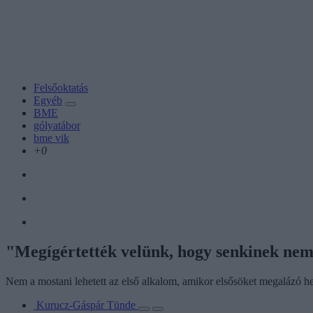
Felsőoktatás
Egyéb
BME
gólyatábor
bme vik
+0
"Megígértették velünk, hogy senkinek nem 
Nem a mostani lehetett az első alkalom, amikor elsősöket megalázó
Kurucz-Gáspár Tünde