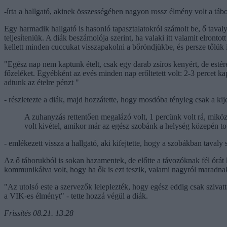
-írta a hallgató, akinek összességében nagyon rossz élmény volt a tábo
Egy harmadik hallgató is hasonló tapasztalatokról számolt be, ő taval
teljesíteniük. A diák beszámolója szerint, ha valaki itt valamit elron
kellett minden cuccukat visszapakolni a bőröndjükbe, és persze tőlük is
"Egész nap nem kaptunk ételt, csak egy darab zsíros kenyért, de estér
főzeléket. Egyébként az evés minden nap erőltetett volt: 2-3 percet k
adtunk az ételre pénzt "
- részletezte a diák, majd hozzátette, hogy mosdóba tényleg csak a kije
A zuhanyzás rettentően megalázó volt, 1 percünk volt rá, miköz
volt kivétel, amikor már az egész szobánk a helység közepén to
- emlékezett vissza a hallgató, aki kifejtette, hogy a szobákban tavaly 
Az ő táborukból is sokan hazamentek, de előtte a távozóknak fél órát
kommunikálva volt, hogy ha ők is ezt teszik, valami nagyról maradnak
"Az utolsó este a szervezők leleplezték, hogy egész eddig csak szivatt
a VIK-es élményt" - tette hozzá végül a diák.
Frissítés 08.21. 13.28