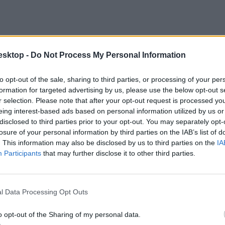
esktop -
Do Not Process My Personal Information
to opt-out of the sale, sharing to third parties, or processing of your per
formation for targeted advertising by us, please use the below opt-out s
r selection. Please note that after your opt-out request is processed y
eing interest-based ads based on personal information utilized by us or
disclosed to third parties prior to your opt-out. You may separately opt-
losure of your personal information by third parties on the IAB’s list of
. This information may also be disclosed by us to third parties on the
IA
Participants
that may further disclose it to other third parties.
ra szintén "maradandó élmény" volt a gólyatábor. Nekik is a tűző napon
l Data Processing Opt Outs
o opt-out of the Sharing of my personal data.