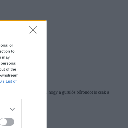
sonal or
ection to
ou may
 personal
out of the
 downstream
B’s List of
 kellett gyalogolniuk úgy, hogy a gurulós bőröndöt is csak a