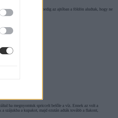
tett az arány. A szervezők pedig az ajtóban a földön aludtak, hogy ne
által ha megnyomtuk spriccelt belőle a víz. Ennek az volt a
k a szájukba a kupakot, majd ezután adták tovább a flakont,