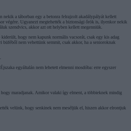
nekik a táborban egy a betonra felrajzolt akadálypályát kellett
a sor végére. Ugyanezt megtehették a biztonsági őrök is, ilyenkor nekik
náluk szendvics, akkor azt ott helyben kellett megenniük.
bb kiderült, hogy nem kapunk normális vacsorát, csak egy kis adag
bori büféből nem vehettünk semmit, csak akkor, ha a senioroknak
.
. Éjszaka egyáltalán nem lehetett elmenni mosdóba: erre egyszer
i, hogy maradjanak. Amikor valaki így elment, a többieknek mindig
rtették velünk, hogy senkinek nem meséljük el, hiszen akkor elrontjuk