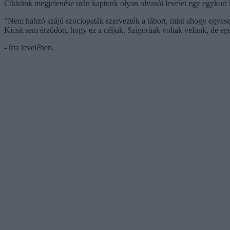
Cikkünk megjelenése után kaptunk olyan olvasói levelet egy egykori 
"Nem habzó szájú szociopaták szervezték a tábort, mint ahogy egyesek 
Kicsit sem érződött, hogy ez a céljuk. Szigorúak voltak velünk, de eg
- írta levelében.