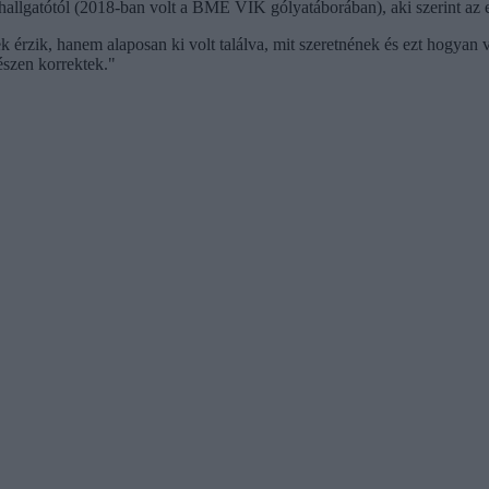
hallgatótól (2018-ban volt a BME VIK gólyatáborában), aki szerint az 
érzik, hanem alaposan ki volt találva, mit szeretnének és ezt hogyan va
észen korrektek."