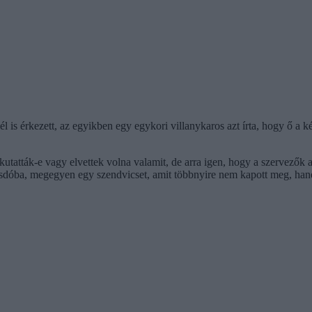
is érkezett, az egyikben egy egykori villanykaros azt írta, hogy ő a két
kutatták-e vagy elvettek volna valamit, de arra igen, hogy a szervezők 
sdóba, megegyen egy szendvicset, amit többnyire nem kapott meg, hanem