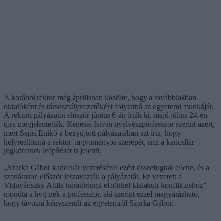
A korábbi rektor még áprilisban közölte, hogy a továbbiakban
oktatóként és társosztályvezetőként folytatná az egyetemi munkáját.
A rektori pályázatot először június 6-án írták ki, majd július 24-én
újra megjelentették. Kenesei István nyelvészprofesszor szerint azért,
mert Sepsi Enikő a benyújtott pályázatában azt írta, hogy
helyreállítaná a rektor hagyományos szerepét, ami a kancellár
jogköreinek leépítését is jelenti.
„Szarka Gábor kancellár vezetésével ezért összefogtak ellene, és a
szenátuson először leszavazták a pályázatát. Ez vezetett a
Vidnyánszky Attila kuratóriumi elnökkel kialakult konfliktushoz” –
mondta a hvg-nek a professzor, aki szerint ezzel magyarázható,
hogy távozni kényszerült az egyetemről Szarka Gábor.