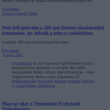
melyet a szervezet az oktatási minisztériumhoz nyújtott be.
Közoktatás
Kurucz-Gáspár Tünde
Nem kell igényelni a 100 ezer forintos iskolakezdési
támogatást: így érkezik a pénz a családokhoz
A juttatás 400 ezer rászoruló gyereket érint.
Közoktatás
Kovács Dóri
@eduline.hu
Az első egyetemi ügyintézések között a
diákigazolvány igénylése is szerepel. Bár elsőre
bonyolultnak tűnhet, néhány lépésből megvan – most
végigvezetünk titeket a teljes folyamaton.😉
#diákigazolvány
#egyetem
#neptun
#eduline
#foryou
♬ eredeti hang - eduline.hu
Magyar siker a Nemzetközi Nyelvészeti
Diákolimpián