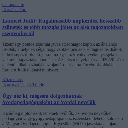
Campus life
Kovács Dóri
Lannert Judit: Rugalmasabb napkezdés, hosszabb
szünetek és több mozgás jöhet az alsó tagozatokban
szeptembertől
Tizennégy pontos szakmai javaslatcsomagot kaptak az általános
iskolák, amelynek célja, hogy csökkenjen az alsó tagozatos diákok
terhelése, és több idő jusson mozgásra, kreatív tevékenységekre,
valamint tapasztalati tanulásra. Az intézmények már a 2026/2027-es
tanévtől alkalmazhatják az ajánlásokat – írta Facebook-oldalán
Lannert Judit oktatási miniszter.
Közoktatás
Kurucz-Gáspár Tünde
Úgy néz ki, mégsem dolgozhatnak
óvodapedagógusként az óvodai nevelők
Kizárólag diplomások lehetnek óvónők, az óvodai nevelőket
pedagógiai vagy gyógypedagógiai asszisztensként lehet alkalmazni
a Magyar Óvodapedagógiai Egyesület (MOE) javaslata alapján,