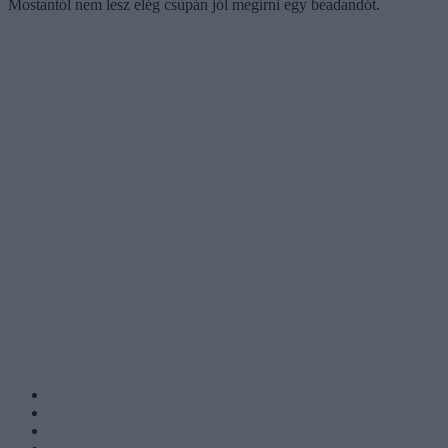
Mostantól nem lesz elég csupán jól megírni egy beadandót.