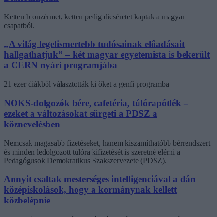
Ketten bronzérmet, ketten pedig dicséretet kaptak a magyar
csapatból.
„A világ legelismertebb tudósainak előadásait
hallgathatjuk” – két magyar egyetemista is bekerült
a CERN nyári programjába
21 ezer diákból választották ki őket a genfi programba.
NOKS-dolgozók bére, cafetéria, túlórapótlék –
ezeket a változásokat sürgeti a PDSZ a
köznevelésben
Nemcsak magasabb fizetéseket, hanem kiszámíthatóbb bérrendszert
és minden ledolgozott túlóra kifizetését is szeretné elérni a
Pedagógusok Demokratikus Szakszervezete (PDSZ).
Annyit csaltak mesterséges intelligenciával a dán
középiskolások, hogy a kormánynak kellett
közbelépnie