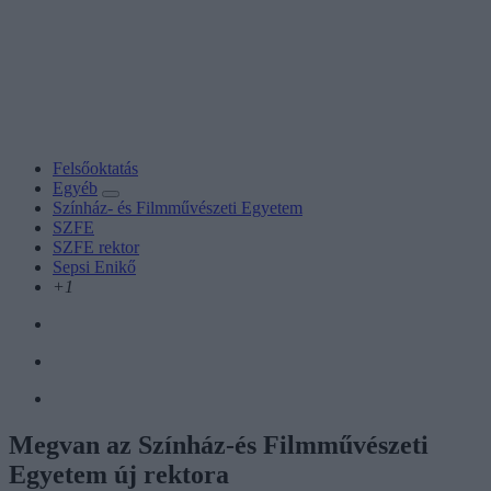
Felsőoktatás
Egyéb
Színház- és Filmművészeti Egyetem
SZFE
SZFE rektor
Sepsi Enikő
+1
Megvan az Színház-és Filmművészeti
Egyetem új rektora