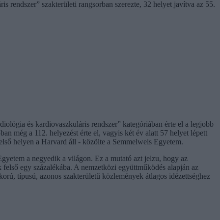
s rendszer” szakterületi rangsorban szerezte, 32 helyet javítva az 55.
iológia és kardiovaszkuláris rendszer” kategóriában érte el a legjobb
an még a 112. helyezést érte el, vagyis két év alatt 57 helyet lépett
első helyen a Harvard áll - közölte a Semmelweis Egyetem.
gyetem a negyedik a világon. Ez a mutató azt jelzu, hogy az
ak felső egy százalékába. A nemzetközi együttműködés alapján az
korú, típusú, azonos szakterületű közlemények átlagos idézettséghez