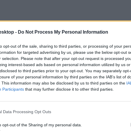
letén, egyedüli magyar intézményként a 121. helyen áll. A korábbi helye
avalyi 202. után), a klinikai orvostudomány (198. hely a tavalyi 200. utá
esktop -
Do Not Process My Personal Information
onkológia terén pedig a 218. helyen áll a Semmelweis Egyetem.
to opt-out of the sale, sharing to third parties, or processing of your per
 fel hírlevelünkre
formation for targeted advertising by us, please use the below opt-out s
emi-főiskolai és a középiskolai felvételiről, ha érdekelnek a felsőoktatá
r selection. Please note that after your opt-out request is processed y
a feliratkozás gombra.
eing interest-based ads based on personal information utilized by us or
disclosed to third parties prior to your opt-out. You may separately opt-
losure of your personal information by third parties on the IAB’s list of
. This information may also be disclosed by us to third parties on the
IA
Participants
that may further disclose it to other third parties.
l Data Processing Opt Outs
o opt-out of the Sharing of my personal data.