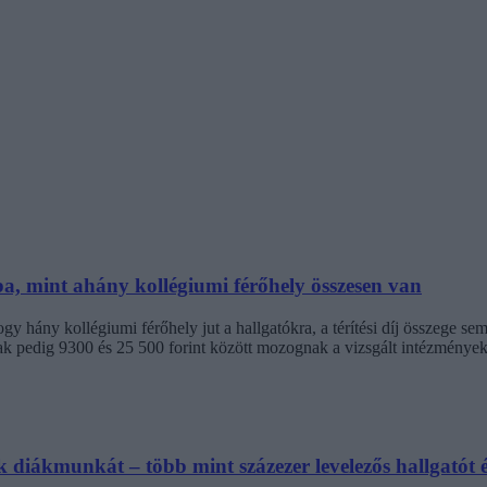
ba, mint ahány kollégiumi férőhely összesen van
 hány kollégiumi férőhely jut a hallgatókra, a térítési díj összege s
jak pedig 9300 és 25 500 forint között mozognak a vizsgált intézménye
diákmunkát – több mint százezer levelezős hallgatót é