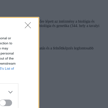
zéséhez képest szintén előre lépett az intézmény a biológia és
n), valamint a molekuláris biológia és genetika (344. hely a tavalyi
sonal or
ection to
s, a közoktatás, a nyelvoktatás és a felnőttképzés legfontosabb
ou may
 personal
out of the
 downstream
B’s List of