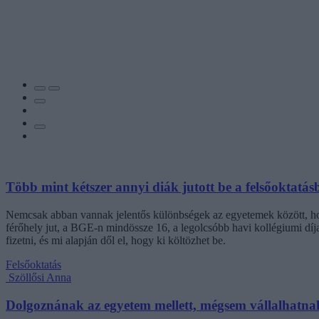
Több mint kétszer annyi diák jutott be a felsőoktatás
Nemcsak abban vannak jelentős különbségek az egyetemek között, hogy
férőhely jut, a BGE-n mindössze 16, a legolcsóbb havi kollégiumi dí
fizetni, és mi alapján dől el, hogy ki költözhet be.
Felsőoktatás
Szöllősi Anna
Dolgoznának az egyetem mellett, mégsem vállalhatnak 