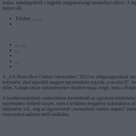
listára, mindegyikből a legjobb magyarországi eredményt elérve. A legj
helyen áll.
Eduline
A „US News Best Global Universities” 2022-es világrangsorának nyolc s
helyezést, ahol egyedüli magyar egyetemként jegyzik: a tavalyi 87. hely
előre. A listán olyan intézményeket utasított maga mögé, mint a He
A kardiovaszkuláris szakterületen kiemelkedő az egyetemi közlemény
egyetemhez köthető összes, ezen a területen megjelent tudományos kö
intézmény a 6., míg az úgynevezett „normalized citation impact” (nor
viszonyított arányát mérő indikátor.