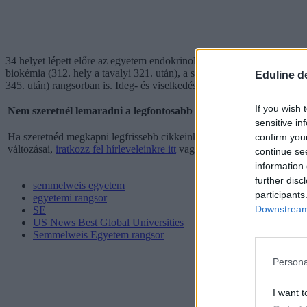
34 helyet lépett előre az egyetem endokrinológia és metabolizmus terü
biokémia (312. hely a tavalyi 321. után), a sejtbiológia (198. hely a t
Eduline d
345. után) rangsorban is. Ideg- és viselkedéstudomány terén a 324., 
If you wish 
Nem szeretnél lemaradni a legfontosabb információkról? Iratkozz
sensitive in
Ha szeretnéd megkapni legfrissebb cikkeinket az érettségiről, az egyet
confirm you
változásai,
iratkozz fel hírleveleinkre itt
vagy kattints az oldal tetején 
continue se
information 
further disc
semmelweis egyetem
participants
egyetemi rangsor
Downstream 
SE
US News Best Global Universities
Semmelweis Egyetem rangsor
Persona
I want t