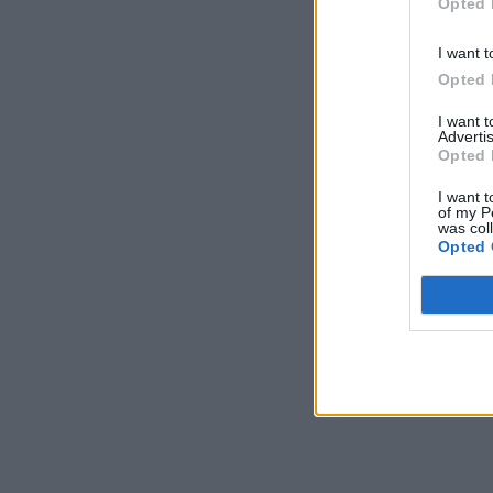
Opted 
I want t
Opted 
I want 
Advertis
Opted 
I want t
of my P
was col
Opted 