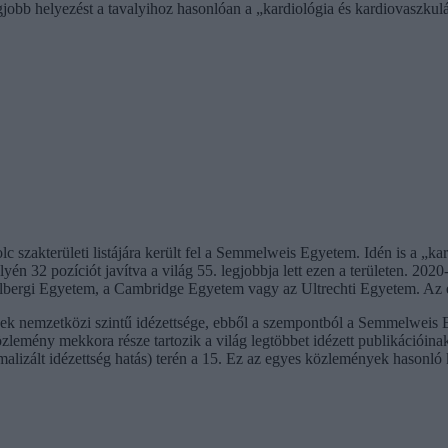
obb helyezést a tavalyihoz hasonlóan a „kardiológia és kardiovaszkulári
zakterületi listájára került fel a Semmelweis Egyetem. Idén is a „kard
én 32 pozíciót javítva a világ 55. legjobbja lett ezen a területen. 2020-b
idelbergi Egyetem, a Cambridge Egyetem vagy az Ultrechti Egyetem. Az 
ek nemzetközi szintű idézettsége, ebből a szempontból a Semmelweis E
zlemény mekkora része tartozik a világ legtöbbet idézett publikációin
malizált idézettség hatás) terén a 15. Ez az egyes közlemények hasonló 