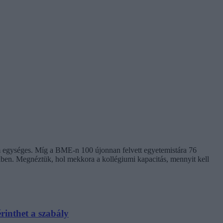
em egységes. Míg a BME-n 100 újonnan felvett egyetemistára 76
kben. Megnéztük, hol mekkora a kollégiumi kapacitás, mennyit kell
rinthet a szabály