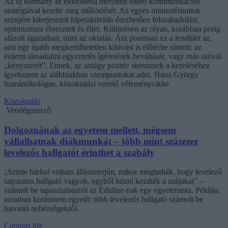
Az új kormány az elődökétől merőben eltérő kommunikációs
stratégiával kezdte meg működését. Az egyes minisztériumok
szintjére kiterjesztett hiperaktivitás érezhetően felszabadulást,
optimizmust ébresztett és éltet. Különösen az olyan, korábban porig
alázott ágazatban, mint az oktatás. Ám pontosan ez a lendület az,
ami egy újabb megkerülhetetlen kihívást is előtérbe rántott: az
érdemi társadalmi egyeztetés ígéretének beváltását, vagy más szóval
„kényszerét”. Ennek, az amúgy pozitív stressznek a kezeléséhez
igyekszem az alábbiakban szempontokat adni. Hana György
humánökológus, közoktatási vezető véleménycikke.
Közoktatás
Vendégszerző
Dolgoznának az egyetem mellett, mégsem
vállalhatnak diákmunkát – több mint százezer
levelezős hallgatót érinthet a szabály
„Szinte bárhol voltam állásinterjún, mikor megtudták, hogy levelező
tagozatos hallgató vagyok, egyből húzni kezdték a szájukat” –
számolt be tapasztalatairól az Eduline-nak egy egyetemista. Példája
azonban korántsem egyedi: több levelezős hallgató számolt be
hasonló nehézségekről.
Campus life