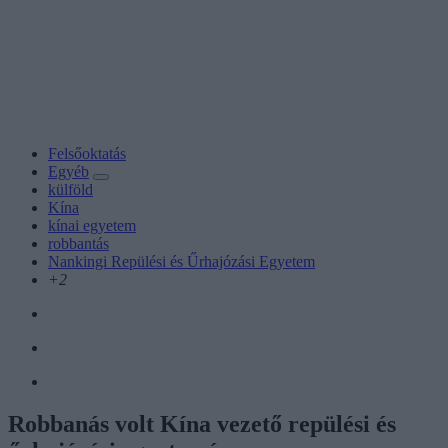
Felsőoktatás
Egyéb
külföld
Kína
kínai egyetem
robbantás
Nankingi Repülési és Űrhajózási Egyetem
+2
Robbanás volt Kína vezető repülési és