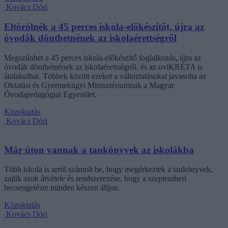
Kovács Dóri
Eltörölnék a 45 perces iskola-előkészítőt, újra az
óvodák dönthetnének az iskolaérettségről
Megszűnhet a 45 perces iskola-előkészítő foglalkozás, újra az
óvodák dönthetnének az iskolaérettségről, és az oviKRÉTA is
átalakulhat. Többek között ezeket a változtatásokat javasolta az
Oktatási és Gyermekügyi Minisztériumnak a Magyar
Óvodapedagógiai Egyesület.
Közoktatás
Kovács Dóri
Már úton vannak a tankönyvek az iskolákba
Több iskola is arról számolt be, hogy megérkeztek a tankönyvek,
zajlik azok átvétele és rendszerezése, hogy a szeptemberi
becsengetésre minden készen álljon.
Közoktatás
Kovács Dóri