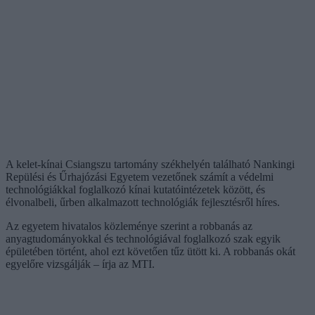
A kelet-kínai Csiangszu tartomány székhelyén található Nankingi
Repülési és Űrhajózási Egyetem vezetőnek számít a védelmi
technológiákkal foglalkozó kínai kutatóintézetek között, és
élvonalbeli, űrben alkalmazott technológiák fejlesztésről híres.
Az egyetem hivatalos közleménye szerint a robbanás az
anyagtudományokkal és technológiával foglalkozó szak egyik
épületében történt, ahol ezt követően tűz ütött ki. A robbanás okát
egyelőre vizsgálják – írja az MTI.