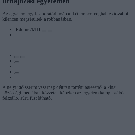
űrhajózási egyetemén
Az egyetem egyik laboratóriumában két ember meghalt és további
kilencen megsérültek a robbanásban.
Eduline/MTI
A helyi idő szerint vasárnap délután történt balesetről a kínai
közösségi médiában közzétett képeken az egyetem kampuszából
felszálló, sűrű füst látható.