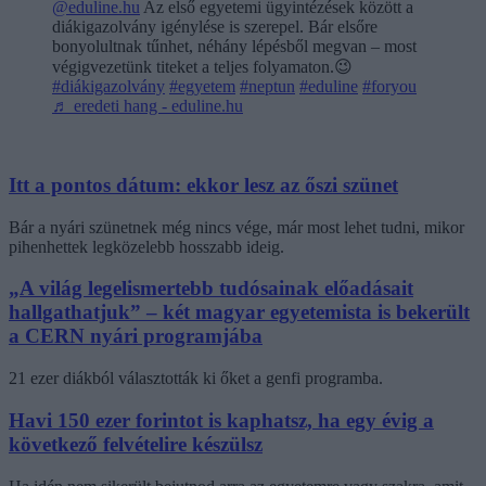
@eduline.hu
Az első egyetemi ügyintézések között a
diákigazolvány igénylése is szerepel. Bár elsőre
bonyolultnak tűnhet, néhány lépésből megvan – most
végigvezetünk titeket a teljes folyamaton.😉
#diákigazolvány
#egyetem
#neptun
#eduline
#foryou
♬ eredeti hang - eduline.hu
Itt a pontos dátum: ekkor lesz az őszi szünet
Bár a nyári szünetnek még nincs vége, már most lehet tudni, mikor
pihenhettek legközelebb hosszabb ideig.
„A világ legelismertebb tudósainak előadásait
hallgathatjuk” – két magyar egyetemista is bekerült
a CERN nyári programjába
21 ezer diákból választották ki őket a genfi programba.
Havi 150 ezer forintot is kaphatsz, ha egy évig a
következő felvételire készülsz