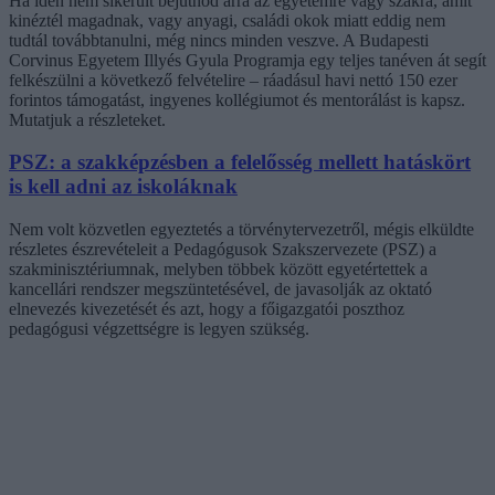
Ha idén nem sikerült bejutnod arra az egyetemre vagy szakra, amit
kinéztél magadnak, vagy anyagi, családi okok miatt eddig nem
tudtál továbbtanulni, még nincs minden veszve. A Budapesti
Corvinus Egyetem Illyés Gyula Programja egy teljes tanéven át segít
felkészülni a következő felvételire – ráadásul havi nettó 150 ezer
forintos támogatást, ingyenes kollégiumot és mentorálást is kapsz.
Mutatjuk a részleteket.
PSZ: a szakképzésben a felelősség mellett hatáskört
is kell adni az iskoláknak
Nem volt közvetlen egyeztetés a törvénytervezetről, mégis elküldte
részletes észrevételeit a Pedagógusok Szakszervezete (PSZ) a
szakminisztériumnak, melyben többek között egyetértettek a
kancellári rendszer megszüntetésével, de javasolják az oktató
elnevezés kivezetését és azt, hogy a főigazgatói poszthoz
pedagógusi végzettségre is legyen szükség.