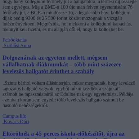
hogy hány kollégiumi férőhely jut a hallgatókra, a térítési díj összege
sem egységes. Míg a BME-n 100 újonnan felvett egyetemistára 76
férőhely jut, a BGE-n mindössze 16, a legolcsóbb havi kollégiumi
díjak pedig 9300 és 25 500 forint között mozognak a vizsgált
intézményekben. Megnéztük, hol mekkora a kollégiumi kapacitás,
mennyit kell fizetni, és mi alapján dől el, hogy ki költözhet be.
Felsőoktatás
Szöllősi Anna
Dolgoznának az egyetem mellett, mégsem
vállalhatnak diákmunkát – több mint százezer
levelezős hallgatót érinthet a szabály
„Szinte bárhol voltam állásinterjún, mikor megtudták, hogy levelező
tagozatos hallgató vagyok, egyből húzni kezdték a szájukat” –
számolt be tapasztalatairól az Eduline-nak egy egyetemista. Példája
azonban korántsem egyedi: több levelezős hallgató számolt be
hasonló nehézségekről.
Campus life
Kovács Dóri
Eltörölnék a 45 perces iskola-előkészítőt, újra az