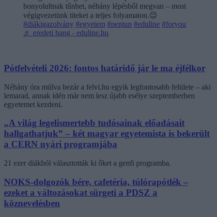
bonyolultnak tűnhet, néhány lépésből megvan – most
végigvezetünk titeket a teljes folyamaton.😉
#diákigazolvány
#egyetem
#neptun
#eduline
#foryou
♬ eredeti hang - eduline.hu
Pótfelvételi 2026: fontos határidő jár le ma éjfélkor
Néhány óra múlva bezár a felvi.hu egyik legfontosabb felülete – aki
lemarad, annak idén már nem lesz újabb esélye szeptemberben
egyetemet kezdeni.
„A világ legelismertebb tudósainak előadásait
hallgathatjuk” – két magyar egyetemista is bekerült
a CERN nyári programjába
21 ezer diákból választották ki őket a genfi programba.
NOKS-dolgozók bére, cafetéria, túlórapótlék –
ezeket a változásokat sürgeti a PDSZ a
köznevelésben