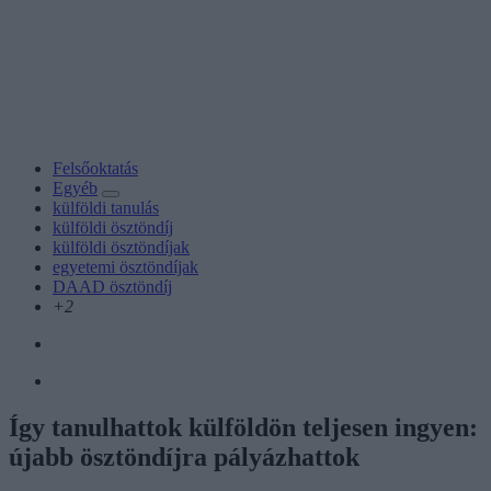
Felsőoktatás
Egyéb
külföldi tanulás
külföldi ösztöndíj
külföldi ösztöndíjak
egyetemi ösztöndíjak
DAAD ösztöndíj
+2
Így tanulhattok külföldön teljesen ingyen:
újabb ösztöndíjra pályázhattok