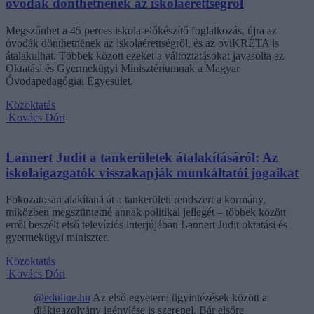
óvodák dönthetnének az iskolaérettségről
Megszűnhet a 45 perces iskola-előkészítő foglalkozás, újra az
óvodák dönthetnének az iskolaérettségről, és az oviKRÉTA is
átalakulhat. Többek között ezeket a változtatásokat javasolta az
Oktatási és Gyermekügyi Minisztériumnak a Magyar
Óvodapedagógiai Egyesület.
Közoktatás
Kovács Dóri
Lannert Judit a tankerületek átalakításáról: Az
iskolaigazgatók visszakapják munkáltatói jogaikat
Fokozatosan alakítaná át a tankerületi rendszert a kormány,
miközben megszüntetné annak politikai jellegét – többek között
erről beszélt első televíziós interjújában Lannert Judit oktatási és
gyermekügyi miniszter.
Közoktatás
Kovács Dóri
@eduline.hu
Az első egyetemi ügyintézések között a
diákigazolvány igénylése is szerepel. Bár elsőre