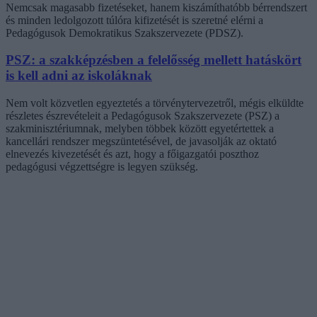
Nemcsak magasabb fizetéseket, hanem kiszámíthatóbb bérrendszert
és minden ledolgozott túlóra kifizetését is szeretné elérni a
Pedagógusok Demokratikus Szakszervezete (PDSZ).
PSZ: a szakképzésben a felelősség mellett hatáskört
is kell adni az iskoláknak
Nem volt közvetlen egyeztetés a törvénytervezetről, mégis elküldte
részletes észrevételeit a Pedagógusok Szakszervezete (PSZ) a
szakminisztériumnak, melyben többek között egyetértettek a
kancellári rendszer megszüntetésével, de javasolják az oktató
elnevezés kivezetését és azt, hogy a főigazgatói poszthoz
pedagógusi végzettségre is legyen szükség.