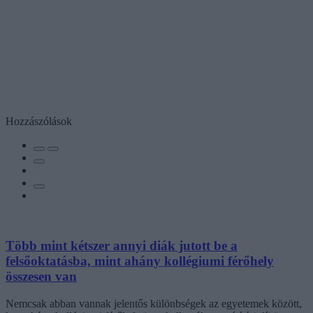
Hozzászólások
Több mint kétszer annyi diák jutott be a
felsőoktatásba, mint ahány kollégiumi férőhely
összesen van
Nemcsak abban vannak jelentős különbségek az egyetemek között,