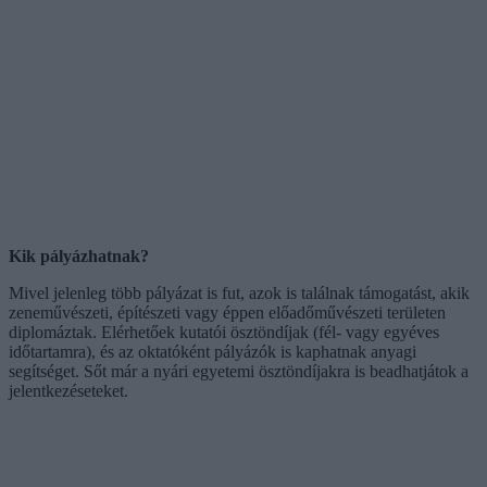
Kik pályázhatnak?
Mivel jelenleg több pályázat is fut, azok is találnak támogatást, akik
zeneművészeti, építészeti vagy éppen előadőművészeti területen
diplomáztak. Elérhetőek kutatói ösztöndíjak (fél- vagy egyéves
időtartamra), és az oktatóként pályázók is kaphatnak anyagi
segítséget. Sőt már a nyári egyetemi ösztöndíjakra is beadhatjátok a
jelentkezéseteket.