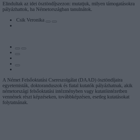
Elindultak az idei ösztöndíjszezon: mutatjuk, milyen támogatásokra
pályázhattok, ha Németországban tanulnátok.
Csik Veronika
A Német Felsőoktatási Csereszolgálat (DAAD) ösztöndíjaira
egyetemisták, doktoranduszok és fiatal kutatók pályázhatnak, akik
németországi felsőoktatási intézményben vagy kutatóintézetben
vennének részt képzéseken, továbbképzésen, esetleg kutatásokat
folytatnának.