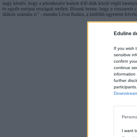
nagy kérdés, hogy a jelentkezést leadott 430 diák közül végül menny
és egyéb európai országok mellett. Bízunk benne, hogy a visszaesés c
diákok számára is’’ - mondta Lévai Balázs, a külföldi egyetemi felvét
Eduline d
If you wish 
sensitive in
confirm you
continue se
information 
further disc
participants
Downstream 
Persona
I want t