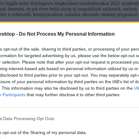
ien fogják tudni ténylegesen megkezdeni tanulmányaikat 2021 szeptembe
sak átmeneti, és pár éven belül olyan új megoldások születnek, melyek 
elire is felkészítő, középiskolások számára alternatív oktatási program
esktop -
Do Not Process My Personal Information
to opt-out of the sale, sharing to third parties, or processing of your per
formation for targeted advertising by us, please use the below opt-out s
r selection. Please note that after your opt-out request is processed y
eing interest-based ads based on personal information utilized by us or
disclosed to third parties prior to your opt-out. You may separately opt-
losure of your personal information by third parties on the IAB’s list of
. This information may also be disclosed by us to third parties on the
IA
Participants
that may further disclose it to other third parties.
l Data Processing Opt Outs
o opt-out of the Sharing of my personal data.