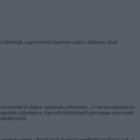
jó minőségű, angol nyelvű képzések várják a diákokat, jóval
U-ból jelentkező diákok számának csökkenése. „A brit kormánynak és
egyrészt szükséges az Egyesült Királyságról mint magas színvonalú
eredményekről.
amelyek szerint a Brexit miatt duplájára emelkedő tandíjakat csak a