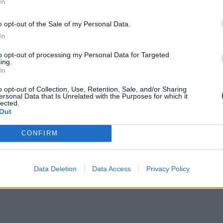
In
o opt-out of the Sale of my Personal Data.
In
to opt-out of processing my Personal Data for Targeted
ing.
In
o opt-out of Collection, Use, Retention, Sale, and/or Sharing
ersonal Data that Is Unrelated with the Purposes for which it
éges megoldás még nem született. Több intézmény a tandíjak befagyasztás
lected.
a jelentkezőket: a University of Southampton, a University of Essex és
Out
ára.
CONFIRM
Data Deletion
Data Access
Privacy Policy