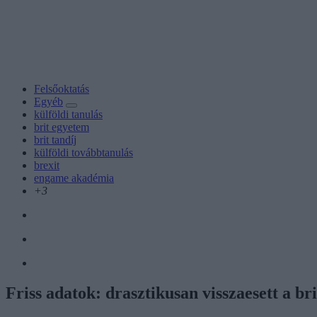
Felsőoktatás
Egyéb
külföldi tanulás
brit egyetem
brit tandíj
külföldi továbbtanulás
brexit
engame akadémia
+3
Friss adatok: drasztikusan visszaesett a b