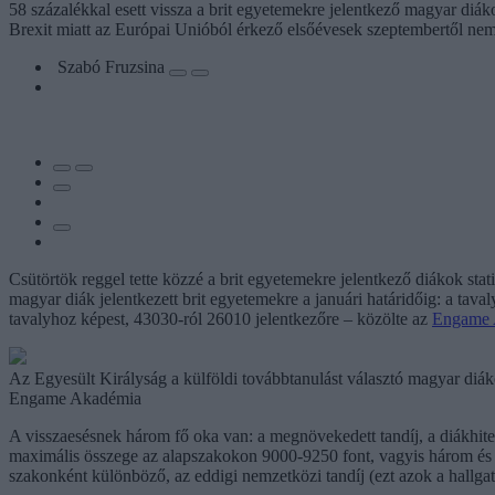
58 százalékkal esett vissza a brit egyetemekre jelentkező magyar diá
Brexit miatt az Európai Unióból érkező elsőévesek szeptembertől nem v
Szabó Fruzsina
Csütörtök reggel tette közzé a brit egyetemekre jelentkező diákok stat
magyar diák jelentkezett brit egyetemekre a januári határidőig: a ta
tavalyhoz képest, 43030-ról 26010 jelentkezőre – közölte az
Engame 
Az Egyesült Királyság a külföldi továbbtanulást választó magyar diák
Engame Akadémia
A visszaesésnek három fő oka van: a megnövekedett tandíj, a diákhitel
maximális összege az alapszakokon 9000-9250 font, vagyis három és fé
szakonként különböző, az eddigi nemzetközi tandíj (ezt azok a hallgató