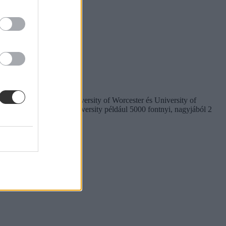
a mellett döntött: a University of Worcester és University of
 a Queen Mary London University például 5000 fontnyi, nagyjából 2