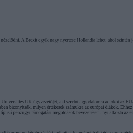
nézelődni. A Brexit egyik nagy nyertese Hollandia lehet, ahol szintén 
gó Universities UK ügyvezetőjét, aki szerint aggodalomra ad okot az E
sben bizonyítsák, milyen értékesek számukra az európai diákok. Ehhez 
új típusú pénzügyi támogatási megoldások bevezetése” - nyilatkozta az 
diákprogram létrehozásáért indítottak kampányt hallgatói szervezetek, 