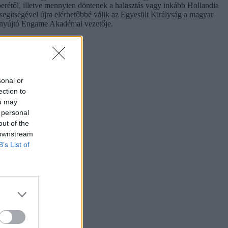
rétől, illetve mennyien döntenek a halasztás vagy inkább Hollandia
segítségével újra elérhetőbbé válik az Egyesült Királyság a magyar
ot nyújtó Engame Akadémai vezetője.
sonal or
ection to
ou may
 personal
out of the
 downstream
B’s List of