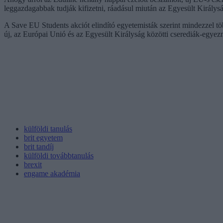
leggazdagabbak tudják kifizetni, ráadásul miután az Egyesült Király
A Save EU Students akciót elindító egyetemisták szerint mindezzel több
új, az Európai Unió és az Egyesült Királyság közötti cserediák-egyez
külföldi tanulás
brit egyetem
brit tandíj
külföldi továbbtanulás
brexit
engame akadémia