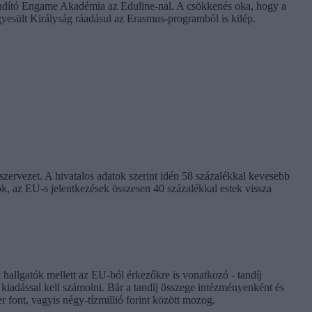
s indító Engame Akadémia az Eduline-nal. A csökkenés oka, hogy a
Egyesült Királyság ráadásul az Erasmus-programból is kilép.
 szervezet. A hivatalos adatok szerint idén 58 százalékkal kevesebb
ok, az EU-s jelentkezések összesen 40 százalékkal estek vissza
 hallgatók mellett az EU-ból érkezőkre is vonatkozó - tandíj
kiadással kell számolni. Bár a tandíj összege intézményenként és
r font, vagyis négy-tízmillió forint között mozog.