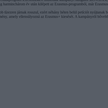
ság harminchárom év után kilépett az Erasmus-programból, már Erasmus-
 tízezren járnak rosszul, ezért néhány héten belül petíciót nyújtanak b
mény, amely ellensúlyozná az Erasmus+ kiesését. A kampányról bővebb i