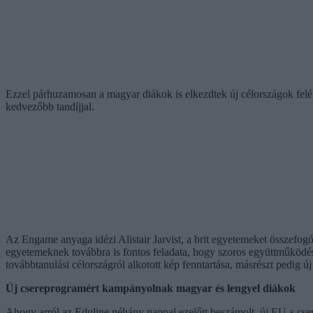
Ezzel párhuzamosan a magyar diákok is elkezdtek új célországok felé 
kedvezőbb tandíjjal.
Az Engame anyaga idézi Alistair Jarvist, a brit egyetemeket összefo
egyetemeknek továbbra is fontos feladata, hogy szoros együttműködé
továbbtanulási célországról alkotott kép fenntartása, másrészt pedig 
Új csereprogramért kampányolnak magyar és lengyel diákok
Ahogy arról az Eduline néhány nappal ezelőtt beszámolt, új EU-s csere