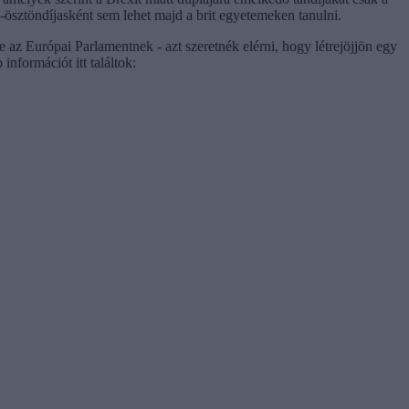
ösztöndíjasként sem lehet majd a brit egyetemeken tanulni.
e az Európai Parlamentnek - azt szeretnék elérni, hogy létrejöjjön egy
nformációt itt találtok: