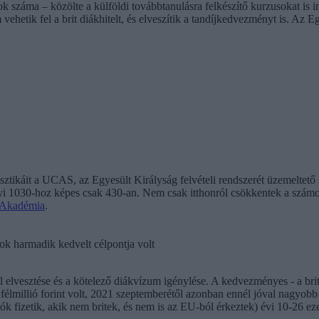
kok száma – közölte a külföldi továbbtanulásra felkészítő kurzusokat i
ehetik fel a brit diákhitelt, és elveszítik a tandíjkedvezményt is. Az 
isztikáit a UCAS, az Egyesült Királyság felvételi rendszerét üzemeltető
valyi 1030-hoz képes csak 430-an. Nem csak itthonról csökkentek a szám
Akadémia
.
ok harmadik kedvelt célpontja volt
 elvesztése és a kötelező diákvízum igénylése. A kedvezményes - a brit
lmillió forint volt, 2021 szeptemberétől azonban ennél jóval nagyobb 
k fizetik, akik nem britek, és nem is az EU-ból érkeztek) évi 10-26 eze