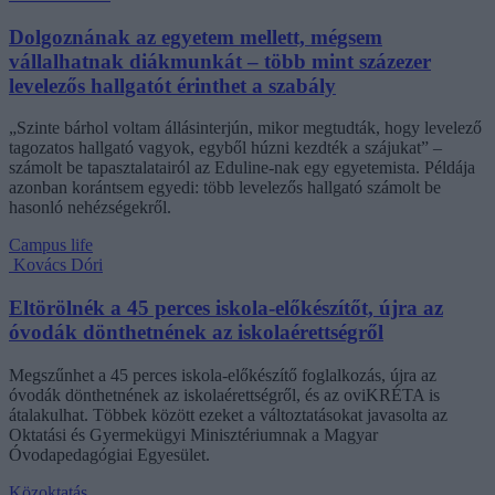
Dolgoznának az egyetem mellett, mégsem
vállalhatnak diákmunkát – több mint százezer
levelezős hallgatót érinthet a szabály
„Szinte bárhol voltam állásinterjún, mikor megtudták, hogy levelező
tagozatos hallgató vagyok, egyből húzni kezdték a szájukat” –
számolt be tapasztalatairól az Eduline-nak egy egyetemista. Példája
azonban korántsem egyedi: több levelezős hallgató számolt be
hasonló nehézségekről.
Campus life
Kovács Dóri
Eltörölnék a 45 perces iskola-előkészítőt, újra az
óvodák dönthetnének az iskolaérettségről
Megszűnhet a 45 perces iskola-előkészítő foglalkozás, újra az
óvodák dönthetnének az iskolaérettségről, és az oviKRÉTA is
átalakulhat. Többek között ezeket a változtatásokat javasolta az
Oktatási és Gyermekügyi Minisztériumnak a Magyar
Óvodapedagógiai Egyesület.
Közoktatás