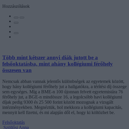
Hozzászólások
Több mint kétszer annyi diák jutott be a
felsőoktatásba, mint ahány kollégiumi férőhely
összesen van
Nemcsak abban vannak jelentős különbségek az egyetemek között,
hogy hány kollégiumi férőhely jut a hallgatókra, a térítési díj összege
sem egységes. Míg a BME-n 100 újonnan felvett egyetemistára 76
férőhely jut, a BGE-n mindössze 16, a legolcsóbb havi kollégiumi
díjak pedig 9300 és 25 500 forint között mozognak a vizsgált
intézményekben. Megnéztük, hol mekkora a kollégiumi kapacitás,
mennyit kell fizetni, és mi alapján dől el, hogy ki költözhet be.
Felsőoktatás
Szöllősi Anna