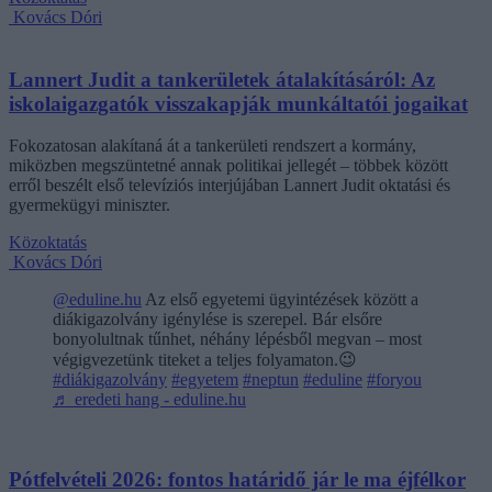
Kovács Dóri
Lannert Judit a tankerületek átalakításáról: Az
iskolaigazgatók visszakapják munkáltatói jogaikat
Fokozatosan alakítaná át a tankerületi rendszert a kormány,
miközben megszüntetné annak politikai jellegét – többek között
erről beszélt első televíziós interjújában Lannert Judit oktatási és
gyermekügyi miniszter.
Közoktatás
Kovács Dóri
@eduline.hu
Az első egyetemi ügyintézések között a
diákigazolvány igénylése is szerepel. Bár elsőre
bonyolultnak tűnhet, néhány lépésből megvan – most
végigvezetünk titeket a teljes folyamaton.😉
#diákigazolvány
#egyetem
#neptun
#eduline
#foryou
♬ eredeti hang - eduline.hu
Pótfelvételi 2026: fontos határidő jár le ma éjfélkor