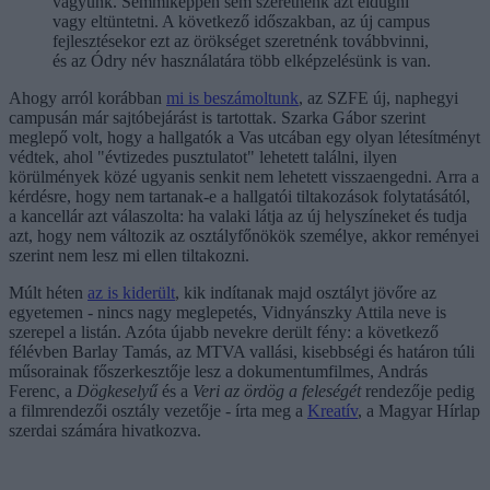
vagyunk. Semmiképpen sem szeretnénk azt eldugni
vagy eltüntetni. A következő időszakban, az új campus
fejlesztésekor ezt az örökséget szeretnénk továbbvinni,
és az Ódry név használatára több elképzelésünk is van.
Ahogy arról korábban
mi is beszámoltunk
, az SZFE új, naphegyi
campusán már sajtóbejárást is tartottak. Szarka Gábor szerint
meglepő volt, hogy a hallgatók a Vas utcában egy olyan létesítményt
védtek, ahol "évtizedes pusztulatot" lehetett találni, ilyen
körülmények közé ugyanis senkit nem lehetett visszaengedni. Arra a
kérdésre, hogy nem tartanak-e a hallgatói tiltakozások folytatásától,
a kancellár azt válaszolta: ha valaki látja az új helyszíneket és tudja
azt, hogy nem változik az osztályfőnökök személye, akkor reményei
szerint nem lesz mi ellen tiltakozni.
Múlt héten
az is kiderült
, kik indítanak majd osztályt jövőre az
egyetemen - nincs nagy meglepetés, Vidnyánszky Attila neve is
szerepel a listán. Azóta újabb nevekre derült fény: a következő
félévben Barlay Tamás, az MTVA vallási, kisebbségi és határon túli
műsorainak főszerkesztője lesz a dokumentumfilmes, András
Ferenc, a
Dögkeselyű
és a
Veri az ördög a feleségét
rendezője pedig
a filmrendezői osztály vezetője - írta meg a
Kreatív
, a Magyar Hírlap
szerdai számára hivatkozva.