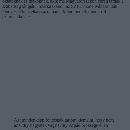
oktatóknak és diákoknak, akik ma Magyarországon ébren tartják a
szabadság lángját.” Szarka Gábor, az SZFE modellváltása után
kinevezett kancellárja azonban a Mandinernek minderről
azt nyilatkozta:
Azt mindenképp fontosnak tartom kiemelni, hogy nem
az Ódry-hagyaték vagy Ódry Árpád öröksége ellen