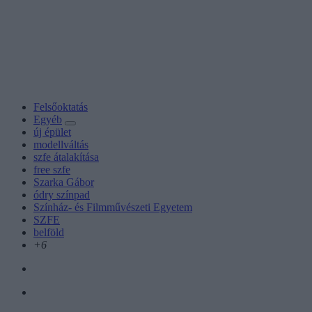
Felsőoktatás
Egyéb
új épület
modellváltás
szfe átalakítása
free szfe
Szarka Gábor
ódry színpad
Színház- és Filmművészeti Egyetem
SZFE
belföld
+6