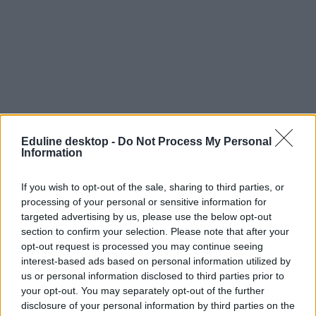
Eduline desktop -
Do Not Process My Personal
Information
If you wish to opt-out of the sale, sharing to third parties, or
processing of your personal or sensitive information for
targeted advertising by us, please use the below opt-out
section to confirm your selection. Please note that after your
új épület
opt-out request is processed you may continue seeing
modellváltás
interest-based ads based on personal information utilized by
szfe átalakítása
free szfe
us or personal information disclosed to third parties prior to
Szarka Gábor
your opt-out. You may separately opt-out of the further
ódry színpad
disclosure of your personal information by third parties on the
Színház- és Filmművészeti Egyetem