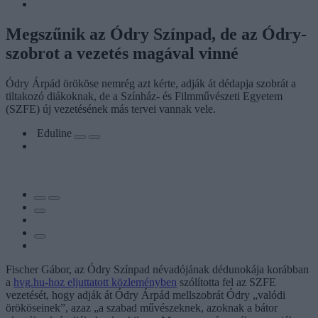
Megszűnik az Ódry Színpad, de az Ódry-
szobrot a vezetés magával vinné
Ódry Árpád örököse nemrég azt kérte, adják át dédapja szobrát a
tiltakozó diákoknak, de a Színház- és Filmművészeti Egyetem
(SZFE) új vezetésének más tervei vannak vele.
Eduline
Fischer Gábor, az Ódry Színpad névadójának dédunokája korábban
a
hvg.hu-hoz eljuttatott közleményben
szólította fel az SZFE
vezetését, hogy adják át Ódry Árpád mellszobrát Ódry „valódi
örököseinek”, azaz „a szabad művészeknek, azoknak a bátor