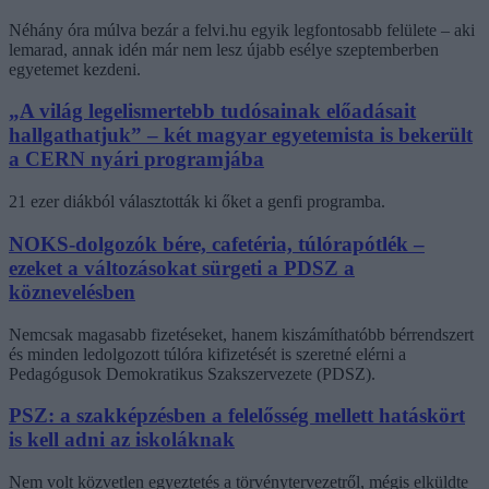
Néhány óra múlva bezár a felvi.hu egyik legfontosabb felülete – aki
lemarad, annak idén már nem lesz újabb esélye szeptemberben
egyetemet kezdeni.
„A világ legelismertebb tudósainak előadásait
hallgathatjuk” – két magyar egyetemista is bekerült
a CERN nyári programjába
21 ezer diákból választották ki őket a genfi programba.
NOKS-dolgozók bére, cafetéria, túlórapótlék –
ezeket a változásokat sürgeti a PDSZ a
köznevelésben
Nemcsak magasabb fizetéseket, hanem kiszámíthatóbb bérrendszert
és minden ledolgozott túlóra kifizetését is szeretné elérni a
Pedagógusok Demokratikus Szakszervezete (PDSZ).
PSZ: a szakképzésben a felelősség mellett hatáskört
is kell adni az iskoláknak
Nem volt közvetlen egyeztetés a törvénytervezetről, mégis elküldte