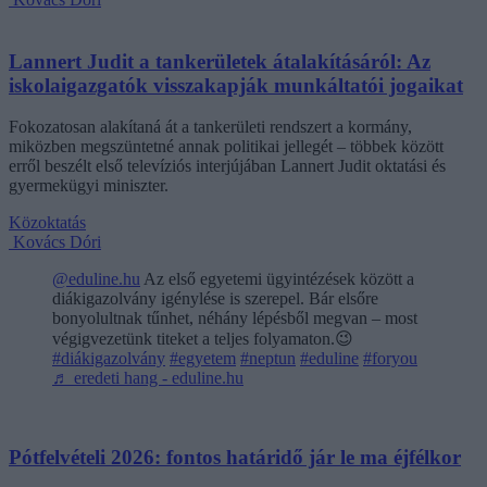
Lannert Judit a tankerületek átalakításáról: Az
iskolaigazgatók visszakapják munkáltatói jogaikat
Fokozatosan alakítaná át a tankerületi rendszert a kormány,
miközben megszüntetné annak politikai jellegét – többek között
erről beszélt első televíziós interjújában Lannert Judit oktatási és
gyermekügyi miniszter.
Közoktatás
Kovács Dóri
@eduline.hu
Az első egyetemi ügyintézések között a
diákigazolvány igénylése is szerepel. Bár elsőre
bonyolultnak tűnhet, néhány lépésből megvan – most
végigvezetünk titeket a teljes folyamaton.😉
#diákigazolvány
#egyetem
#neptun
#eduline
#foryou
♬ eredeti hang - eduline.hu
Pótfelvételi 2026: fontos határidő jár le ma éjfélkor