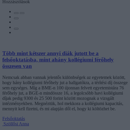
Hozzászólások
Több mint kétszer annyi diák jutott be a
felsőoktatásba, mint ahány kollégiumi férőhely
összesen van
Nemcsak abban vannak jelentős különbségek az egyetemek között,
hogy hány kollégiumi férőhely jut a hallgatókra, a térítési díj összege
sem egységes. Míg a BME-n 100 újonnan felvett egyetemistára 76
férőhely jut, a BGE-n mindössze 16, a legolcsóbb havi kollégiumi
díjak pedig 9300 és 25 500 forint között mozognak a vizsgált
intézményekben. Megnéztük, hol mekkora a kollégiumi kapacitás,
mennyit kell fizetni, és mi alapján dől el, hogy ki költözhet be.
Felsőoktatás
Szöllősi Anna