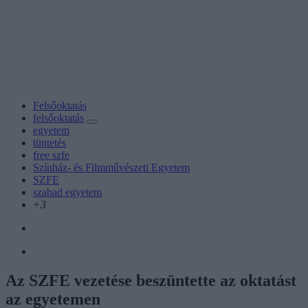
Felsőoktatás
felsőoktatás
egyetem
tüntetés
free szfe
Színház- és Filmművészeti Egyetem
SZFE
szabad egyetem
+3
Az SZFE vezetése beszüntette az oktatást
az egyetemen