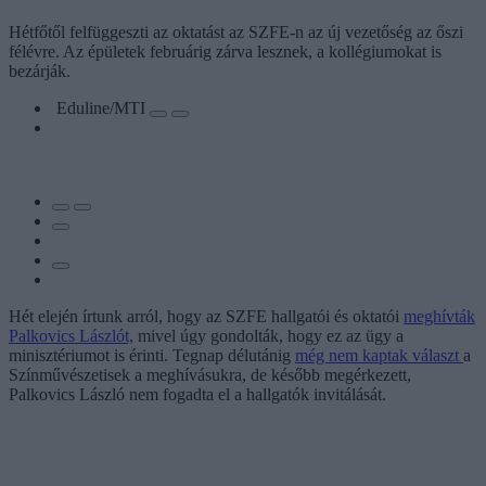
Hétfőtől felfüggeszti az oktatást az SZFE-n az új vezetőség az őszi
félévre. Az épületek februárig zárva lesznek, a kollégiumokat is
bezárják.
Eduline/MTI
Hét elején írtunk arról, hogy az SZFE hallgatói és oktatói
meghívták
Palkovics Lászlót,
mivel úgy gondolták, hogy ez az ügy a
minisztériumot is érinti. Tegnap délutánig
még nem kaptak választ
a
Színművészetisek a meghívásukra, de később megérkezett,
Palkovics László nem fogadta el a hallgatók invitálását.