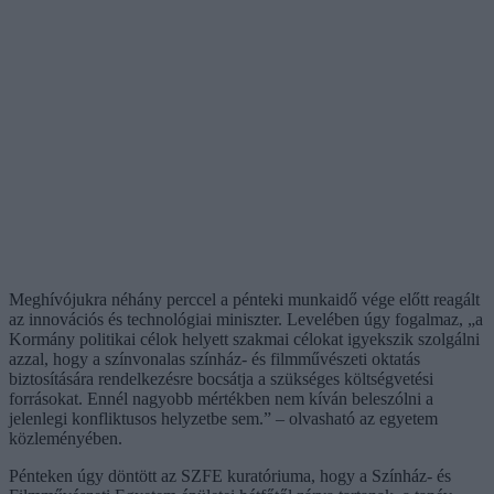
Meghívójukra néhány perccel a pénteki munkaidő vége előtt reagált
az innovációs és technológiai miniszter. Levelében úgy fogalmaz, „a
Kormány politikai célok helyett szakmai célokat igyekszik szolgálni
azzal, hogy a színvonalas színház- és filmművészeti oktatás
biztosítására rendelkezésre bocsátja a szükséges költségvetési
forrásokat. Ennél nagyobb mértékben nem kíván beleszólni a
jelenlegi konfliktusos helyzetbe sem.” – olvasható az egyetem
közleményében.
Pénteken úgy döntött az SZFE kuratóriuma, hogy a Színház- és