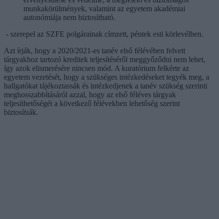
munkakörülmények, valamint az egyetem akadémiai
autonómiája nem biztosítható.
- szerepel az SZFE polgárainak címzett, péntek esti körlevélben.
Azt írják, hogy a 2020/2021-es tanév első félévében felvett
tárgyakhoz tartozó kreditek teljesítéséről meggyőződni nem lehet,
így azok elismerésére nincsen mód. A kuratórium felkérte az
egyetem vezetését, hogy a szükséges intézkedéseket tegyék meg, a
hallgatókat tájékoztassák és intézkedjenek a tanév szükség szerinti
meghosszabbításáról azzal, hogy az első féléves tárgyak
teljesíthetőségét a következő félévekben lehetőség szerint
biztosítsák.