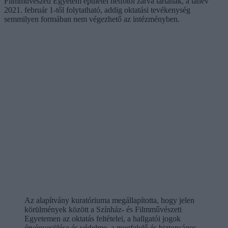
Filmművészeti Egyetem épületei hétfőtől zárva tartanak, a tanév
2021. február 1-től folytatható, addig oktatási tevékenység
semmilyen formában nem végezhető az intézményben.
Az alapítvány kuratóriuma megállapította, hogy jelen
körülmények között a Színház- és Filmművészeti
Egyetemen az oktatás feltételei, a hallgatói jogok
érvényesülése és védelme, a megfelelő és biztonságos