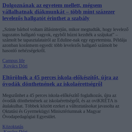
Dolgoznának az egyetem mellett, mégsem
vállalhatnak diákmunkát – több mint százezer
levelezős hallgatót érinthet a szabály
„Szinte bárhol voltam állásinterjún, mikor megtudták, hogy levelező
tagozatos hallgató vagyok, egyből húzni kezdték a szájukat” –
számolt be tapasztalatairól az Eduline-nak egy egyetemista. Példája
azonban korántsem egyedi: több levelezős hallgató számolt be
hasonló nehézségekről.
Campus life
Kovács Dóri
Eltörölnék a 45 perces iskola-előkészítőt, újra az
óvodák dönthetnének az iskolaérettségről
Megszűnhet a 45 perces iskola-előkészítő foglalkozás, újra az
óvodák dönthetnének az iskolaérettségről, és az oviKRÉTA is
átalakulhat. Többek között ezeket a változtatásokat javasolta az
Oktatási és Gyermekügyi Minisztériumnak a Magyar
Óvodapedagógiai Egyesület.
Közoktatás
Kovács Dóri