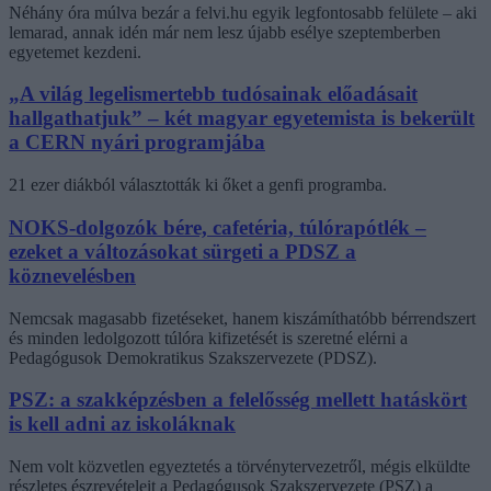
Néhány óra múlva bezár a felvi.hu egyik legfontosabb felülete – aki
lemarad, annak idén már nem lesz újabb esélye szeptemberben
egyetemet kezdeni.
„A világ legelismertebb tudósainak előadásait
hallgathatjuk” – két magyar egyetemista is bekerült
a CERN nyári programjába
21 ezer diákból választották ki őket a genfi programba.
NOKS-dolgozók bére, cafetéria, túlórapótlék –
ezeket a változásokat sürgeti a PDSZ a
köznevelésben
Nemcsak magasabb fizetéseket, hanem kiszámíthatóbb bérrendszert
és minden ledolgozott túlóra kifizetését is szeretné elérni a
Pedagógusok Demokratikus Szakszervezete (PDSZ).
PSZ: a szakképzésben a felelősség mellett hatáskört
is kell adni az iskoláknak
Nem volt közvetlen egyeztetés a törvénytervezetről, mégis elküldte
részletes észrevételeit a Pedagógusok Szakszervezete (PSZ) a