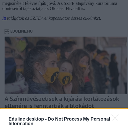
megismételt félévre írják jóvá. Az SZFE alapítvány kuratóriuma
döntéseiről tájékoztatja az Oktatási Hivatalt is.
Itt
találjátok az SZFE-vel kapcsolatos összes cikkünket.
Eduline desktop -
Do Not Process My Personal
Information