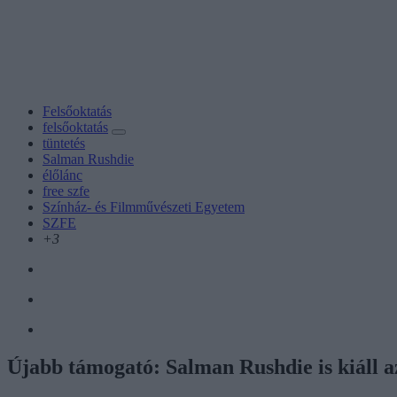
Felsőoktatás
felsőoktatás
tüntetés
Salman Rushdie
élőlánc
free szfe
Színház- és Filmművészeti Egyetem
SZFE
+3
Újabb támogató: Salman Rushdie is kiáll 