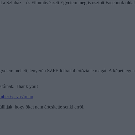
, amit a Színház – és Filmművészeti Egyetem meg is osztott Facebook oldal
z egyetem mellett, tenyerén SZFE felirattal fotózta le magát. A képet te
lgatóinak. Thank you!
mber 6., vasárnap
 állítják, hogy őket nem értesítette senki erről.