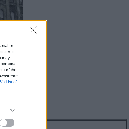
sonal or
ection to
ou may
 personal
out of the
 downstream
B’s List of
os hírekről!