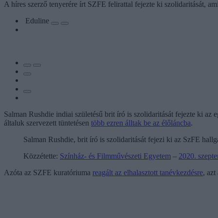
A híres szerző tenyerére írt SZFE felirattal fejezte ki szolidaritását
Eduline
Salman Rushdie indiai születésű brit író is szolidaritását fejezte ki a
általuk szervezett tüntetésen
több ezren álltak be az élőláncba
.
Salman Rushdie, brit író is szolidaritását fejezi ki az SzFE hal
Közzétette:
Színház- és Filmművészeti Egyetem
–
2020. szepte
Azóta az SZFE kuratóriuma
reagált az elhalasztott tanévkezdésre
, azt