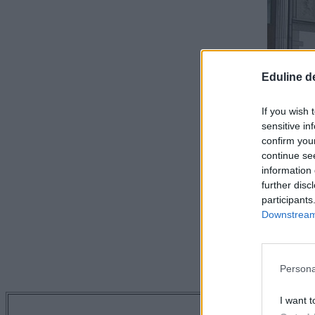
Eduline d
If you wish 
sensitive in
confirm you
continue se
information 
further disc
participants
Downstream 
Persona
I want t
Tetszett a 