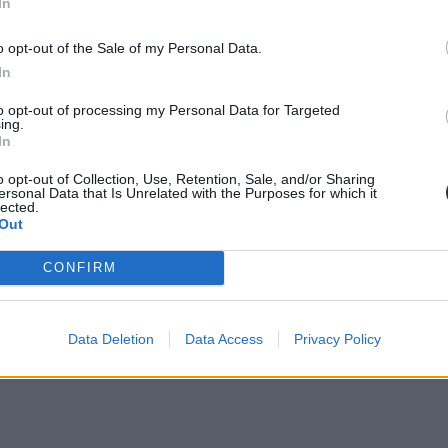
In
o opt-out of the Sale of my Personal Data.
In
to opt-out of processing my Personal Data for Targeted
ing.
In
o opt-out of Collection, Use, Retention, Sale, and/or Sharing
ersonal Data that Is Unrelated with the Purposes for which it
lected.
Out
CONFIRM
Data Deletion
Data Access
Privacy Policy