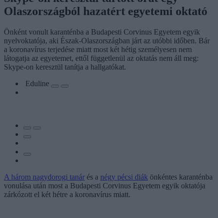
Olaszországból hazatért egyetemi oktató
Önként vonult karanténba a Budapesti Corvinus Egyetem egyik
nyelvoktatója, aki Észak-Olaszországban járt az utóbbi időben. Bár
a koronavírus terjedése miatt most két hétig személyesen nem
látogatja az egyetemet, ettől függetlenül az oktatás nem áll meg:
Skype-on keresztül tanítja a hallgatókat.
Eduline
A három nagydorogi tanár
és a
négy pécsi diák
önkéntes karanténba
vonulása után most a Budapesti Corvinus Egyetem egyik oktatója
zárkózott el két hétre a koronavírus miatt.