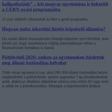
hallgathatjuk” – két magyar egyetemista is bekerült
a CERN nyári programjába
21 ezer diákból választották ki őket a genfi programba.
Hogyan tudsz átkerülni fizetős képzésről államira?
Ha valaki állami finanszírozási formájú képzésre nyer felvételt, nem
jelenti azt, hogy tanulmányai végéig automatikusan ebben a
finanszírozási formában is marad.
Pótfelvételi 2026: ezeken az egyetemeken hirdettek
meg állami ösztöndíjas helyeket
Több olyan egyetem is van, ahol 200-300 állami ösztöndíjas helyet
meghirdettek a pótfelvételin, melyre augusztus 7-ig jelentkezhetnek
azok, akiket az általános eljárásban sehova sem vettek fel vagy nem
is adták be a jelentkezésüket. Mutatjuk a képzésterületi listákat.