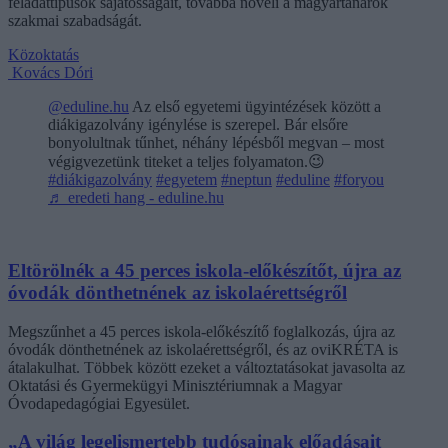
feladattípusok sajátosságait, továbbá növeli a magyartanárok
szakmai szabadságát.
Közoktatás
Kovács Dóri
@eduline.hu
Az első egyetemi ügyintézések között a
diákigazolvány igénylése is szerepel. Bár elsőre
bonyolultnak tűnhet, néhány lépésből megvan – most
végigvezetünk titeket a teljes folyamaton.😉
#diákigazolvány
#egyetem
#neptun
#eduline
#foryou
♬ eredeti hang - eduline.hu
Eltörölnék a 45 perces iskola-előkészítőt, újra az
óvodák dönthetnének az iskolaérettségről
Megszűnhet a 45 perces iskola-előkészítő foglalkozás, újra az
óvodák dönthetnének az iskolaérettségről, és az oviKRÉTA is
átalakulhat. Többek között ezeket a változtatásokat javasolta az
Oktatási és Gyermekügyi Minisztériumnak a Magyar
Óvodapedagógiai Egyesület.
„A világ legelismertebb tudósainak előadásait