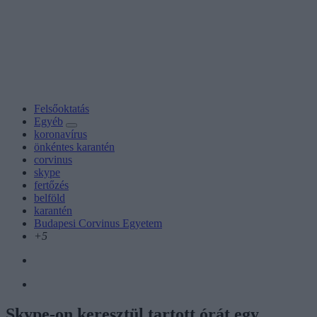
Felsőoktatás
Egyéb
koronavírus
önkéntes karantén
corvinus
skype
fertőzés
belföld
karantén
Budapesi Corvinus Egyetem
+5
Skype-on keresztül tartott órát egy