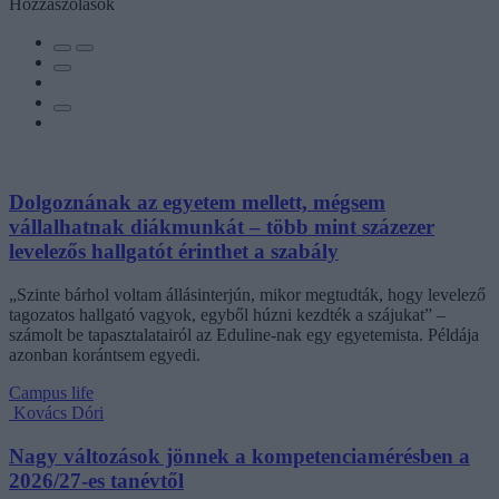
Hozzászólások
Dolgoznának az egyetem mellett, mégsem
vállalhatnak diákmunkát – több mint százezer
levelezős hallgatót érinthet a szabály
„Szinte bárhol voltam állásinterjún, mikor megtudták, hogy levelező
tagozatos hallgató vagyok, egyből húzni kezdték a szájukat” –
számolt be tapasztalatairól az Eduline-nak egy egyetemista. Példája
azonban korántsem egyedi.
Campus life
Kovács Dóri
Nagy változások jönnek a kompetenciamérésben a
2026/27-es tanévtől