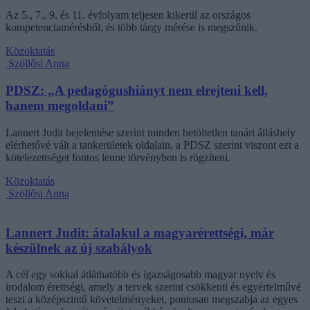
Az 5., 7., 9. és 11. évfolyam teljesen kikerül az országos
kompetenciamérésből, és több tárgy mérése is megszűnik.
Közoktatás
Szöllősi Anna
PDSZ: „A pedagógushiányt nem elrejteni kell,
hanem megoldani”
Lannert Judit bejelentése szerint minden betöltetlen tanári álláshely
elérhetővé vált a tankerületek oldalain, a PDSZ szerint viszont ezt a
kötelezettséget fontos lenne törvényben is rögzíteni.
Közoktatás
Szöllősi Anna
Lannert Judit: átalakul a magyarérettségi, már
készülnek az új szabályok
A cél egy sokkal átláthatóbb és igazságosabb magyar nyelv és
irodalom érettségi, amely a tervek szerint csökkenti és egyértelművé
teszi a középszintű követelményeket, pontosan megszabja az egyes