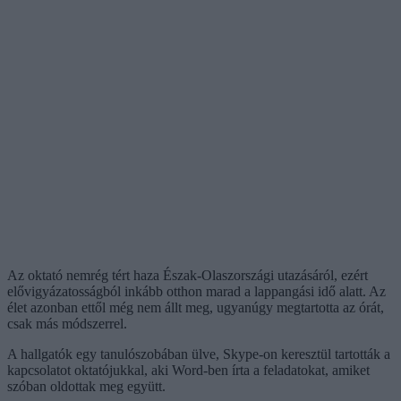
Az oktató nemrég tért haza Észak-Olaszországi utazásáról, ezért
elővigyázatosságból inkább otthon marad a lappangási idő alatt. Az
élet azonban ettől még nem állt meg, ugyanúgy megtartotta az órát,
csak más módszerrel.
A hallgatók egy tanulószobában ülve, Skype-on keresztül tartották a
kapcsolatot oktatójukkal, aki Word-ben írta a feladatokat, amiket
szóban oldottak meg együtt.