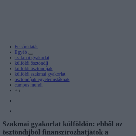
Felsőoktatás
Egyéb
szakmai gyakorlat
külföldi ösztöndíj
külföldi ösztöndíjak
külföldi szakmai gyakorlat
ösztöndíjak egyetemistáknak
campus mundi
+3
Szakmai gyakorlat külföldön: ebből az
ösztöndíjból finanszírozhatjátok a