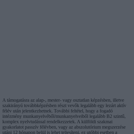
A támogatásra az alap-, mester- vagy osztatlan képzésben, illetve
szakirányú továbbképzésben részt vevők legalább egy lezárt aktív
félév után jelentkezhetnek. További feltétel, hogy a fogadó
intézmény munkanyelvéből/munkanyelveiből legalább B2 szintű,
komplex nyelvtudással rendelkezzetek. A külföldi szakmai
gyakorlatot passzív félévben, vagy az abszolutórium megszerzése
utáni 12 hónapon belül is lehet teljesíteni, ez utóbbi esetben a