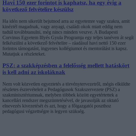
Havi 150 ezer forintot is kaphatsz, ha egy évig a
következő felvételire készülsz
Ha idén nem sikerült bejutnod arra az egyetemre vagy szakra, amit
kinéztél magadnak, vagy anyagi, családi okok miatt eddig nem
tudtál továbbtanulni, még nincs minden veszve. A Budapesti
Corvinus Egyetem Illyés Gyula Programja egy teljes tanéven át segít
felkészülni a következő felvételire – ráadásul havi nettó 150 ezer
forintos támogatást, ingyenes kollégiumot és mentorálást is kapsz.
Mutatjuk a részleteket.
PSZ: a szakképzésben a felelősség mellett hatáskört
is kell adni az iskoláknak
Nem volt közvetlen egyeztetés a törvénytervezetről, mégis elküldte
részletes észrevételeit a Pedagógusok Szakszervezete (PSZ) a
szakminisztériumnak, melyben többek között egyetértettek a
kancellári rendszer megszüntetésével, de javasolják az oktató
elnevezés kivezetését és azt, hogy a főigazgatói poszthoz
pedagógusi végzettségre is legyen szükség.