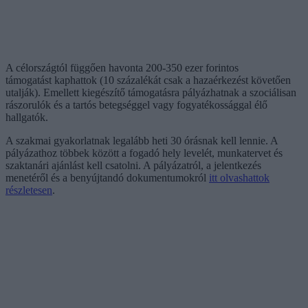
A célországtól függően havonta 200-350 ezer forintos
támogatást kaphattok (10 százalékát csak a hazaérkezést követően
utalják). Emellett kiegészítő támogatásra pályázhatnak a szociálisan
rászorulók és a tartós betegséggel vagy fogyatékossággal élő
hallgatók.
A szakmai gyakorlatnak legalább heti 30 órásnak kell lennie. A
pályázathoz többek között a fogadó hely levelét, munkatervet és
szaktanári ajánlást kell csatolni. A pályázatról, a jelentkezés
menetéről és a benyújtandó dokumentumokról
itt olvashattok
részletesen
.