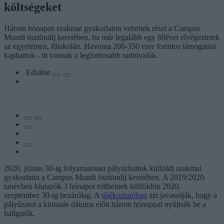
költségeket
Három hónapos szakmai gyakorlaton vehettek részt a Campus
Mundi ösztöndíj keretében, ha már legalább egy félévet elvégeztetek
az egyetemen, főiskolán. Havonta 200-350 ezer forintos támogatást
kaphattok - itt vannak a legfontosabb tudnivalók.
Eduline
2020. június 30-ig folyamatosan pályázhattok külföldi szakmai
gyakorlatra a Campus Mundi ösztöndíj keretében. A 2019/2020.
tanévben kiutazók 3 hónapot tölthetnek külföldön 2020.
szeptember 30-ig bezárólag. A t
ájékoztatóban
azt javasolják, hogy a
pályázatot a kiutazás dátuma előtt három hónappal nyújtsák be a
hallgatók.