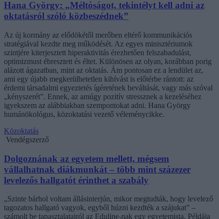
Hana György: „Méltóságot, tekintélyt kell adni az
oktatásról szóló közbeszédnek”
Az új kormány az elődökétől merőben eltérő kommunikációs
stratégiával kezdte meg működését. Az egyes minisztériumok
szintjére kiterjesztett hiperaktivitás érezhetően felszabadulást,
optimizmust ébresztett és éltet. Különösen az olyan, korábban porig
alázott ágazatban, mint az oktatás. Ám pontosan ez a lendület az,
ami egy újabb megkerülhetetlen kihívást is előtérbe rántott: az
érdemi társadalmi egyeztetés ígéretének beváltását, vagy más szóval
„kényszerét”. Ennek, az amúgy pozitív stressznek a kezeléséhez
igyekszem az alábbiakban szempontokat adni. Hana György
humánökológus, közoktatási vezető véleménycikke.
Közoktatás
Vendégszerző
Dolgoznának az egyetem mellett, mégsem
vállalhatnak diákmunkát – több mint százezer
levelezős hallgatót érinthet a szabály
„Szinte bárhol voltam állásinterjún, mikor megtudták, hogy levelező
tagozatos hallgató vagyok, egyből húzni kezdték a szájukat” –
számolt be tapasztalatairól az Eduline-nak egy egyetemista. Példája