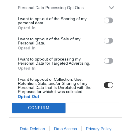
Personal Data Processing Opt Outs
I want to opt-out of the Sharing of my
personal data.
Opted In
I want to opt-out of the Sale of my
Personal Data.
Opted In
szakmai gyakorlat
I want to opt-out of processing my
Personal Data for Targeted Advertising.
külföldi ösztöndíj
Opted In
külföldi ösztöndíjak
külföldi szakmai gyakorlat
I want to opt-out of Collection, Use,
ösztöndíjak egyetemistáknak
Retention, Sale, and/or Sharing of my
campus mundi
Personal Data that Is Unrelated with the
Purposes for which it was collected.
Opted Out
CONFIRM
Data Deletion
Data Access
Privacy Policy