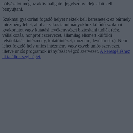
pályázatot még az aktív hallgatói jogviszony ideje alatt kell
benyújtani.
Szakmai gyakorlati fogadó helyet nektek kell keresnetek: ez bármely
intézmény lehet, ahol a szakos tanulmányokhoz kötődő szakmai
gyakorlatot vagy kutatási tevékenységet biztosítani tudják (cég,
vállalkozás, nonprofit szervezet, államilag elismert külföldi
felsőoktatási intézmény, kutatóintézet, múzeum, levéltár stb.). Nem
lehet fogadó hely uniós intézmény vagy egyéb uniós szervezet,
illetve uniós programok irányítását végző szervezet.
A keresgéléshez
itt találtok segítséget.