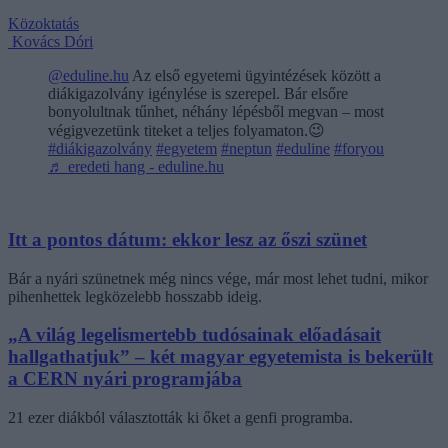
Közoktatás
Kovács Dóri
@eduline.hu
Az első egyetemi ügyintézések között a
diákigazolvány igénylése is szerepel. Bár elsőre
bonyolultnak tűnhet, néhány lépésből megvan – most
végigvezetünk titeket a teljes folyamaton.😉
#diákigazolvány
#egyetem
#neptun
#eduline
#foryou
♬ eredeti hang - eduline.hu
Itt a pontos dátum: ekkor lesz az őszi szünet
Bár a nyári szünetnek még nincs vége, már most lehet tudni, mikor
pihenhettek legközelebb hosszabb ideig.
„A világ legelismertebb tudósainak előadásait
hallgathatjuk” – két magyar egyetemista is bekerült
a CERN nyári programjába
21 ezer diákból választották ki őket a genfi programba.