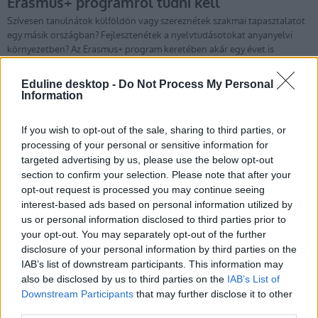
Eduline desktop -
Do Not Process My Personal
Information
Tetszett a cikk? Iratkozz fel hírlevelünkre
If you wish to opt-out of the sale, sharing to third parties, or
processing of your personal or sensitive information for
Ha szeretnéd megkapni legfrissebb cikkeinket az érettségiről, az
targeted advertising by us, please use the below opt-out
egyetemi-főiskolai és a középiskolai felvételiről, ha érdekelnek a
section to confirm your selection. Please note that after your
felsőoktatás, a közoktatás, a nyelvoktatás és a felnőttképzés
opt-out request is processed you may continue seeing
legfontosabb változásai,
iratkozz fel hírleveleinkre
.
interest-based ads based on personal information utilized by
us or personal information disclosed to third parties prior to
your opt-out. You may separately opt-out of the further
disclosure of your personal information by third parties on the
IAB’s list of downstream participants. This information may
also be disclosed by us to third parties on the
IAB’s List of
Downstream Participants
that may further disclose it to other
third parties.