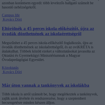
azonban korántsem egyedi: több levelezős hallgató számolt be
hasonló nehézségekről.
Campus life
Kovács Dóri
Eltörölnék a 45 perces iskola-előkészítőt, újra az
óvodák dönthetnének az iskolaérettségről
Megszűnhet a 45 perces iskola-előkészítő foglalkozás, újra az
óvodák dönthetnének az iskolaérettségről, és az oviKRÉTA is
átalakulhat. Többek között ezeket a változtatásokat javasolta az
Oktatási és Gyermekügyi Minisztériumnak a Magyar
Óvodapedagógiai Egyesület.
Közoktatás
Kovács Dóri
Már úton vannak a tankönyvek az iskolákba
Több iskola is arról számolt be, hogy megérkeztek a tankönyvek,
zajlik azok átvétele és rendszerezése, hogy a szeptemberi
becsengetésre minden készen álljon.