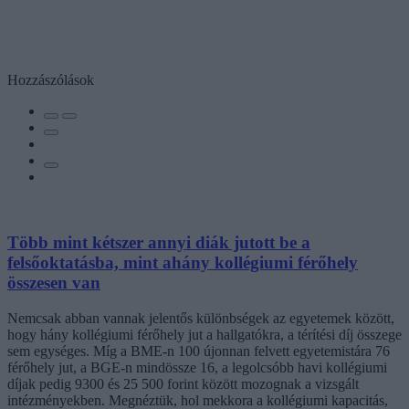
Hozzászólások
Több mint kétszer annyi diák jutott be a
felsőoktatásba, mint ahány kollégiumi férőhely
összesen van
Nemcsak abban vannak jelentős különbségek az egyetemek között,
hogy hány kollégiumi férőhely jut a hallgatókra, a térítési díj összege
sem egységes. Míg a BME-n 100 újonnan felvett egyetemistára 76
férőhely jut, a BGE-n mindössze 16, a legolcsóbb havi kollégiumi
díjak pedig 9300 és 25 500 forint között mozognak a vizsgált
intézményekben. Megnéztük, hol mekkora a kollégiumi kapacitás,