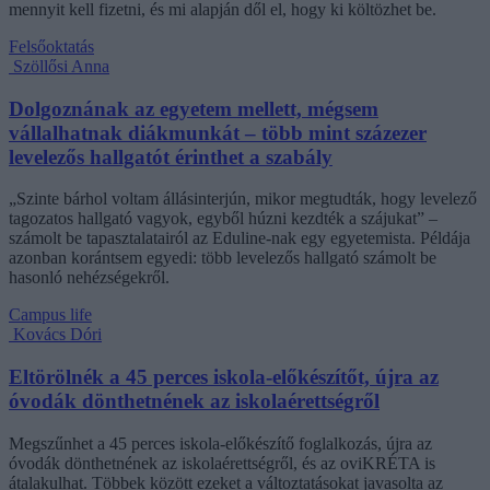
mennyit kell fizetni, és mi alapján dől el, hogy ki költözhet be.
Felsőoktatás
Szöllősi Anna
Dolgoznának az egyetem mellett, mégsem
vállalhatnak diákmunkát – több mint százezer
levelezős hallgatót érinthet a szabály
„Szinte bárhol voltam állásinterjún, mikor megtudták, hogy levelező
tagozatos hallgató vagyok, egyből húzni kezdték a szájukat” –
számolt be tapasztalatairól az Eduline-nak egy egyetemista. Példája
azonban korántsem egyedi: több levelezős hallgató számolt be
hasonló nehézségekről.
Campus life
Kovács Dóri
Eltörölnék a 45 perces iskola-előkészítőt, újra az
óvodák dönthetnének az iskolaérettségről
Megszűnhet a 45 perces iskola-előkészítő foglalkozás, újra az
óvodák dönthetnének az iskolaérettségről, és az oviKRÉTA is
átalakulhat. Többek között ezeket a változtatásokat javasolta az