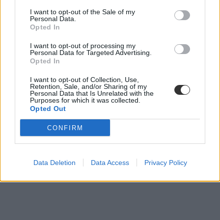
diákhitel
I want to opt-out of the Sale of my
diákhitel igénylés
Personal Data.
Diákhitel központ
Opted In
diákhitel 2
diákhitel 1
I want to opt-out of processing my
belföld
Personal Data for Targeted Advertising.
Opted In
I want to opt-out of Collection, Use,
Retention, Sale, and/or Sharing of my
Personal Data that Is Unrelated with the
Purposes for which it was collected.
Opted Out
CONFIRM
Data Deletion
Data Access
Privacy Policy