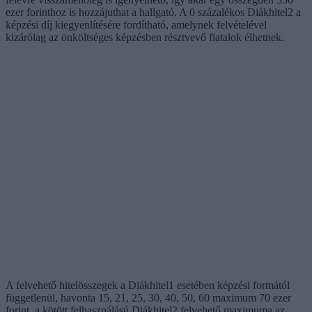
ezer forinthoz is hozzájuthat a hallgató. A 0 százalékos Diákhitel2 a
képzési díj kiegyenlítésére fordítható, amelynek felvételével
kizárólag az önköltséges képzésben résztvevő fiatalok élhetnek.
A felvehető hitelösszegek a Diákhitel1 esetében képzési formától
függetlenül, havonta 15, 21, 25, 30, 40, 50, 60 maximum 70 ezer
forint, a kötött felhasználású Diákhitel2 felvehető maximuma az