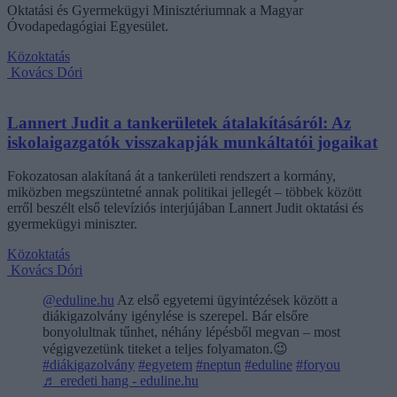
Oktatási és Gyermekügyi Minisztériumnak a Magyar
Óvodapedagógiai Egyesület.
Közoktatás
Kovács Dóri
Lannert Judit a tankerületek átalakításáról: Az
iskolaigazgatók visszakapják munkáltatói jogaikat
Fokozatosan alakítaná át a tankerületi rendszert a kormány,
miközben megszüntetné annak politikai jellegét – többek között
erről beszélt első televíziós interjújában Lannert Judit oktatási és
gyermekügyi miniszter.
Közoktatás
Kovács Dóri
@eduline.hu
Az első egyetemi ügyintézések között a
diákigazolvány igénylése is szerepel. Bár elsőre
bonyolultnak tűnhet, néhány lépésből megvan – most
végigvezetünk titeket a teljes folyamaton.😉
#diákigazolvány
#egyetem
#neptun
#eduline
#foryou
♬ eredeti hang - eduline.hu