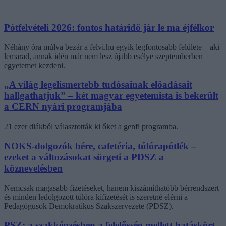
Pótfelvételi 2026: fontos határidő jár le ma éjfélkor
Néhány óra múlva bezár a felvi.hu egyik legfontosabb felülete – aki
lemarad, annak idén már nem lesz újabb esélye szeptemberben
egyetemet kezdeni.
„A világ legelismertebb tudósainak előadásait
hallgathatjuk” – két magyar egyetemista is bekerült
a CERN nyári programjába
21 ezer diákból választották ki őket a genfi programba.
NOKS-dolgozók bére, cafetéria, túlórapótlék –
ezeket a változásokat sürgeti a PDSZ a
köznevelésben
Nemcsak magasabb fizetéseket, hanem kiszámíthatóbb bérrendszert
és minden ledolgozott túlóra kifizetését is szeretné elérni a
Pedagógusok Demokratikus Szakszervezete (PDSZ).
PSZ: a szakképzésben a felelősség mellett hatáskört