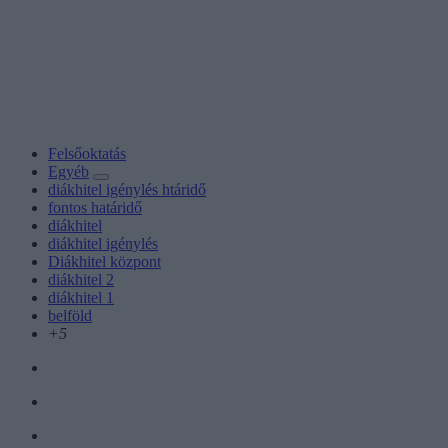
Felsőoktatás
Egyéb
diákhitel igénylés htáridő
fontos határidő
diákhitel
diákhitel igénylés
Diákhitel központ
diákhitel 2
diákhitel 1
belföld
+5