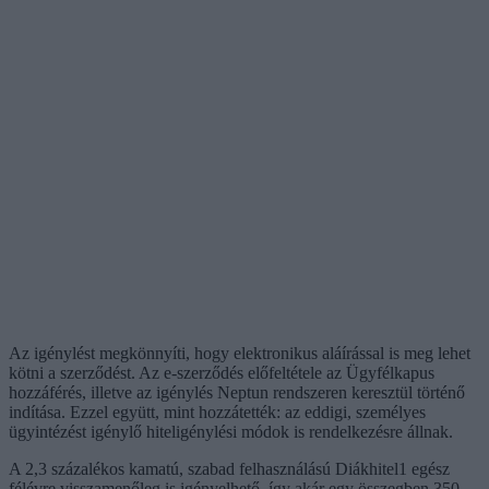
Az igénylést megkönnyíti, hogy elektronikus aláírással is meg lehet
kötni a szerződést. Az e-szerződés előfeltétele az Ügyfélkapus
hozzáférés, illetve az igénylés Neptun rendszeren keresztül történő
indítása. Ezzel együtt, mint hozzátették: az eddigi, személyes
ügyintézést igénylő hiteligénylési módok is rendelkezésre állnak.
A 2,3 százalékos kamatú, szabad felhasználású Diákhitel1 egész
félévre visszamenőleg is igényelhető, így akár egy összegben 350