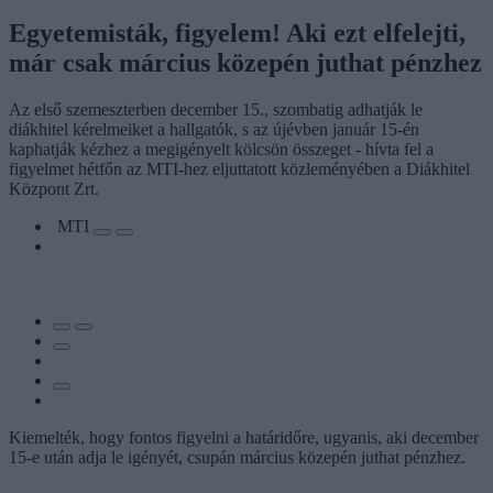
Egyetemisták, figyelem! Aki ezt elfelejti,
már csak március közepén juthat pénzhez
Az első szemeszterben december 15., szombatig adhatják le
diákhitel kérelmeiket a hallgatók, s az újévben január 15-én
kaphatják kézhez a megigényelt kölcsön összeget - hívta fel a
figyelmet hétfőn az MTI-hez eljuttatott közleményében a Diákhitel
Központ Zrt.
MTI
Kiemelték, hogy fontos figyelni a határidőre, ugyanis, aki december
15-e után adja le igényét, csupán március közepén juthat pénzhez.