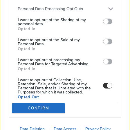
optimizmust ébresztett és éltet. Különösen az olyan, korábban porig
alázott ágazatban, mint az oktatás. Ám pontosan ez a lendület az,
Personal Data Processing Opt Outs
ami egy újabb megkerülhetetlen kihívást is előtérbe rántott: az
érdemi társadalmi egyeztetés ígéretének beváltását, vagy más szóval
I want to opt-out of the Sharing of my
„kényszerét”. Ennek, az amúgy pozitív stressznek a kezeléséhez
personal data.
igyekszem az alábbiakban szempontokat adni. Hana György
Opted In
humánökológus, közoktatási vezető véleménycikke.
I want to opt-out of the Sale of my
Közoktatás
Personal Data.
Vendégszerző
Opted In
Dolgoznának az egyetem mellett, mégsem
I want to opt-out of processing my
Personal Data for Targeted Advertising.
vállalhatnak diákmunkát – több mint százezer
Opted In
levelezős hallgatót érinthet a szabály
I want to opt-out of Collection, Use,
„Szinte bárhol voltam állásinterjún, mikor megtudták, hogy levelező
Retention, Sale, and/or Sharing of my
Personal Data that Is Unrelated with the
tagozatos hallgató vagyok, egyből húzni kezdték a szájukat” –
Purposes for which it was collected.
számolt be tapasztalatairól az Eduline-nak egy egyetemista. Példája
Opted Out
azonban korántsem egyedi: több levelezős hallgató számolt be
hasonló nehézségekről.
CONFIRM
Campus life
Kovács Dóri
Data Deletion
Data Access
Privacy Policy