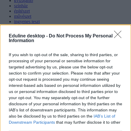
kvízajánló
színház
építészet
művészet
ingyenes teszt
művészettörténet
kvízjáték
Eduline desktop -
Do Not Process My Personal
műveltségi kvíz
Information
Hozzászólások
If you wish to opt-out of the sale, sharing to third parties, or
processing of your personal or sensitive information for
targeted advertising by us, please use the below opt-out
section to confirm your selection. Please note that after your
opt-out request is processed you may continue seeing
interest-based ads based on personal information utilized by
us or personal information disclosed to third parties prior to
your opt-out. You may separately opt-out of the further
Hana György: „Méltóságot, tekintélyt kell adni az
disclosure of your personal information by third parties on the
oktatásról szóló közbeszédnek”
IAB’s list of downstream participants. This information may
also be disclosed by us to third parties on the
IAB’s List of
Az új kormány az elődökétől merőben eltérő kommunikációs
Downstream Participants
that may further disclose it to other
stratégiával kezdte meg működését. Az egyes minisztériumok
szintjére kiterjesztett hiperaktivitás érezhetően felszabadulást,
third parties.