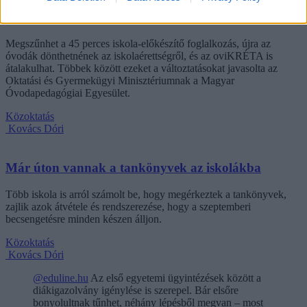
Eltörölnék a 45 perces iskola-előkészítőt, újra az
óvodák dönthetnének az iskolaérettségről
Megszűnhet a 45 perces iskola-előkészítő foglalkozás, újra az
óvodák dönthetnének az iskolaérettségről, és az oviKRÉTA is
átalakulhat. Többek között ezeket a változtatásokat javasolta az
Oktatási és Gyermekügyi Minisztériumnak a Magyar
Óvodapedagógiai Egyesület.
Közoktatás
Kovács Dóri
Már úton vannak a tankönyvek az iskolákba
Több iskola is arról számolt be, hogy megérkeztek a tankönyvek,
zajlik azok átvétele és rendszerezése, hogy a szeptemberi
becsengetésre minden készen álljon.
Közoktatás
Kovács Dóri
@eduline.hu
Az első egyetemi ügyintézések között a
diákigazolvány igénylése is szerepel. Bár elsőre
bonyolultnak tűnhet, néhány lépésből megvan – most