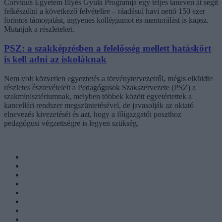
Corvinus Egyetem Illyés Gyula Programja egy teljes tanéven át segít
felkészülni a következő felvételire – ráadásul havi nettó 150 ezer
forintos támogatást, ingyenes kollégiumot és mentorálást is kapsz.
Mutatjuk a részleteket.
PSZ: a szakképzésben a felelősség mellett hatáskört
is kell adni az iskoláknak
Nem volt közvetlen egyeztetés a törvénytervezetről, mégis elküldte
részletes észrevételeit a Pedagógusok Szakszervezete (PSZ) a
szakminisztériumnak, melyben többek között egyetértettek a
kancellári rendszer megszüntetésével, de javasolják az oktató
elnevezés kivezetését és azt, hogy a főigazgatói poszthoz
pedagógusi végzettségre is legyen szükség.