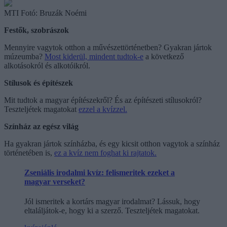
MTI Fotó: Bruzák Noémi
Festők, szobrászok
Mennyire vagytok otthon a művészettörténetben? Gyakran jártok
múzeumba?
Most kiderül, mindent tudtok-e
a következő
alkotásokról és alkotóikról.
Stílusok és építészek
Mit tudtok a magyar építészekről? És az építészeti stílusokról?
Teszteljétek magatokat
ezzel a kvízzel.
Színház az egész világ
Ha gyakran jártok színházba, és egy kicsit otthon vagytok a színház
történetében is,
ez a kvíz nem foghat ki rajtatok.
Zseniális irodalmi kvíz: felismeritek ezeket a
magyar verseket?
Jól ismeritek a kortárs magyar irodalmat? Lássuk, hogy
eltaláljátok-e, hogy ki a szerző. Teszteljétek magatokat.