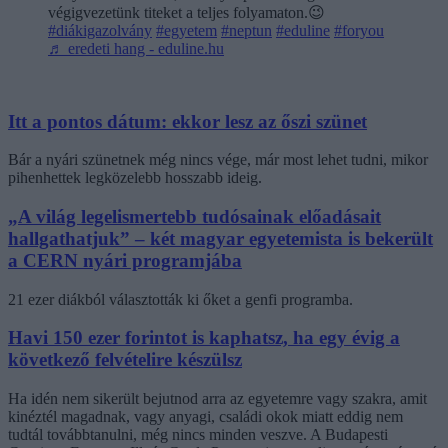
végigvezetünk titeket a teljes folyamaton.😉
#diákigazolvány
#egyetem
#neptun
#eduline
#foryou
♬ eredeti hang - eduline.hu
Itt a pontos dátum: ekkor lesz az őszi szünet
Bár a nyári szünetnek még nincs vége, már most lehet tudni, mikor
pihenhettek legközelebb hosszabb ideig.
„A világ legelismertebb tudósainak előadásait
hallgathatjuk” – két magyar egyetemista is bekerült
a CERN nyári programjába
21 ezer diákból választották ki őket a genfi programba.
Havi 150 ezer forintot is kaphatsz, ha egy évig a
következő felvételire készülsz
Ha idén nem sikerült bejutnod arra az egyetemre vagy szakra, amit
kinéztél magadnak, vagy anyagi, családi okok miatt eddig nem
tudtál továbbtanulni, még nincs minden veszve. A Budapesti