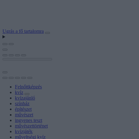
Ugrás a fő tartalomra
Felnőttképzés
kvíz
kvízajánló
színház
építészet
művészet
ingyenes teszt
művészettörténet
kvízjáték
műveltségi kvíz