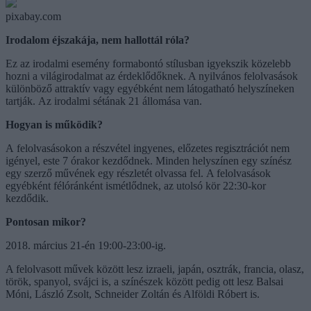
pixabay.com
Irodalom éjszakája, nem hallottál róla?
Ez az irodalmi esemény formabontó stílusban igyekszik közelebb
hozni a világirodalmat az érdeklődőknek. A nyilvános felolvasások
különböző attraktív vagy egyébként nem látogatható helyszíneken
tartják. Az irodalmi sétának 21 állomása van.
Hogyan is működik?
A felolvasásokon a részvétel ingyenes, előzetes regisztrációt nem
igényel, este 7 órakor kezdődnek. Minden helyszínen egy színész
egy szerző művének egy részletét olvassa fel. A felolvasások
egyébként félóránként ismétlődnek, az utolsó kör 22:30-kor
kezdődik.
Pontosan mikor?
2018. március 21-én 19:00-23:00-ig.
A felolvasott művek között lesz izraeli, japán, osztrák, francia, olasz,
török, spanyol, svájci is, a színészek között pedig ott lesz Balsai
Móni, László Zsolt, Schneider Zoltán és Alföldi Róbert is.