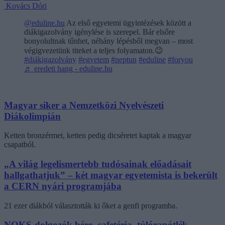
Kovács Dóri
@eduline.hu
Az első egyetemi ügyintézések között a
diákigazolvány igénylése is szerepel. Bár elsőre
bonyolultnak tűnhet, néhány lépésből megvan – most
végigvezetünk titeket a teljes folyamaton.😉
#diákigazolvány
#egyetem
#neptun
#eduline
#foryou
♬ eredeti hang - eduline.hu
Magyar siker a Nemzetközi Nyelvészeti
Diákolimpián
Ketten bronzérmet, ketten pedig dicséretet kaptak a magyar
csapatból.
„A világ legelismertebb tudósainak előadásait
hallgathatjuk” – két magyar egyetemista is bekerült
a CERN nyári programjába
21 ezer diákból választották ki őket a genfi programba.
NOKS-dolgozók bére, cafetéria, túlórapótlék –