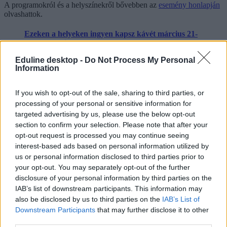
A programokról és a helyszínekről bővebben az
esemény honlapján
olvashattok.
Ezeken a helyeken ingyen kapsz kávét március 21-
én: verssel fizethetsz
Eduline desktop -
Do Not Process My Personal
Idén is meghirdetik a "fizess verssel" eseményt, több
Information
tucat helyszínen kiválthatjuk kávénkat egy verssel vagy
idézettel március 21-én. A költészet világnapja
alkalmából idén is több kávézó csatlakozott ahhoz a
If you wish to opt-out of the sale, sharing to third parties, or
hagyományhoz, hogy egy teljes napig minden idézet
processing of your personal or sensitive information for
(legyen az ismert vagy saját) kávéházi fizetőeszközzé
targeted advertising by us, please use the below opt-out
váljon, így kávénkat kifizethetjük egy ismert vagy akár
section to confirm your selection. Please note that after your
általunk írt verssel vagy idézettel ezeken a helyeken -
opt-out request is processed you may continue seeing
írja a We Love Budapest.
interest-based ads based on personal information utilized by
irodalom
us or personal information disclosed to third parties prior to
kultúra
your opt-out. You may separately opt-out of the further
felolvasás
disclosure of your personal information by third parties on the
irodalom éjszakája
IAB’s list of downstream participants. This information may
belföld
költészet világnapja
also be disclosed by us to third parties on the
IAB’s List of
Downstream Participants
that may further disclose it to other
Hozzászólások
third parties.