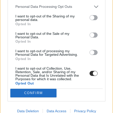
Personal Data Processing Opt Outs
I want to opt-out of the Sharing of my
personal data.
Opted In
I want to opt-out of the Sale of my
Personal Data.
Mikor pihenhettek még 2026-ban? Itt van az összes
Opted In
hosszú hétvége és tanítási szünet
I want to opt-out of processing my
Personal Data for Targeted Advertising.
Még három hosszabb pihenő vár rátok idén: mutatjuk a dátumokat.
Opted In
Campus life
Kovács Dóri
I want to opt-out of Collection, Use,
Retention, Sale, and/or Sharing of my
Personal Data that Is Unrelated with the
Lannert Judit: Rugalmasabb napkezdés, hosszabb
Purposes for which it was collected.
szünetek és több mozgás jöhet az alsó tagozatokban
Opted Out
szeptembertől
CONFIRM
Tizennégy pontos szakmai javaslatcsomagot kaptak az általános
iskolák, amelynek célja, hogy csökkenjen az alsó tagozatos diákok
terhelése, és több idő jusson mozgásra, kreatív tevékenységekre,
Data Deletion
Data Access
Privacy Policy
valamint tapasztalati tanulásra. Az intézmények már a 2026/2027-es