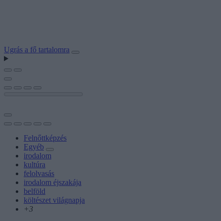
Ugrás a fő tartalomra
Felnőttképzés
Egyéb
irodalom
kultúra
felolvasás
irodalom éjszakája
belföld
költészet világnapja
+3