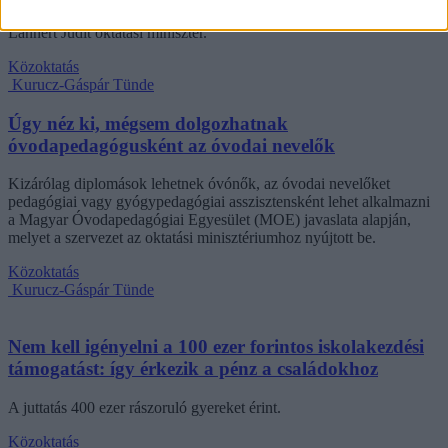
tanévtől alkalmazhatják az ajánlásokat – írta Facebook-oldalán
Lannert Judit oktatási miniszter.
Közoktatás
Kurucz-Gáspár Tünde
Úgy néz ki, mégsem dolgozhatnak
óvodapedagógusként az óvodai nevelők
Kizárólag diplomások lehetnek óvónők, az óvodai nevelőket
pedagógiai vagy gyógypedagógiai asszisztensként lehet alkalmazni
a Magyar Óvodapedagógiai Egyesület (MOE) javaslata alapján,
melyet a szervezet az oktatási minisztériumhoz nyújtott be.
Közoktatás
Kurucz-Gáspár Tünde
Nem kell igényelni a 100 ezer forintos iskolakezdési
támogatást: így érkezik a pénz a családokhoz
A juttatás 400 ezer rászoruló gyereket érint.
Közoktatás