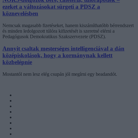
ezeket a változásokat sürgeti a PDSZ a
köznevelésben
Nemcsak magasabb fizetéseket, hanem kiszámíthatóbb bérrendszert
és minden ledolgozott túlóra kifizetését is szeretné elérni a
Pedagógusok Demokratikus Szakszervezete (PDSZ).
Annyit csaltak mesterséges intelligenciával a dán
középiskolások, hogy a kormánynak kellett
közbelépnie
Mostantól nem lesz elég csupán jól megírni egy beadandót.