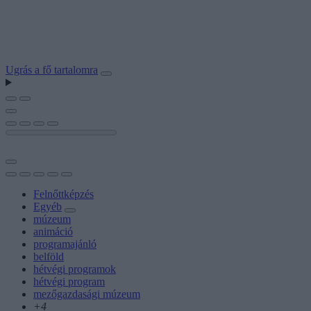
Ugrás a fő tartalomra
Felnőttképzés
Egyéb
múzeum
animáció
programajánló
belföld
hétvégi programok
hétvégi program
mezőgazdasági múzeum
+4