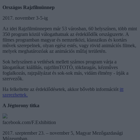
Országos Rajzfilmünnep
2017. november 3-5-ig
Az idei Rajzfilmünnepen már 53 városban, 60 helyszínen, több mint
350 program közül válogathatnak az érdeklődők országszerte. A
filmes programban magyar és nemzetközi, klasszikus és kortárs
művek szerepelnek, olyan egész estés, vagy rövid animációs filmek,
melyek meghatározóak az animációs műfaj területén.
Sok helyszínen a vetítések mellett számos program várja a
látogatókat: kiállítás, rajzfilmTOTÓ, tökfaragás, kézműves
foglalkozás, rajzpályázat és sok-sok más, vidám élmény - írják a
szervezők.
Ha felkeltette az érdeklődésetek, akkor bővebb információt
itt
szerezhettek.
A Jégtorony titka
facebook.com/F.Exhibition
2017. szeptember 23. – november 5, Magyar Mezőgazdasági
Múzeumban.