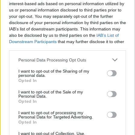
hétvégi programok
interest-based ads based on personal information utilized by
hétvégi program
us or personal information disclosed to third parties prior to
mezőgazdasági múzeum
your opt-out. You may separately opt-out of the further
Hozzászólások
disclosure of your personal information by third parties on the
IAB’s list of downstream participants. This information may
also be disclosed by us to third parties on the
IAB’s List of
Downstream Participants
that may further disclose it to other
third parties.
Personal Data Processing Opt Outs
I want to opt-out of the Sharing of my
personal data.
Több mint kétszer annyi diák jutott be a
Opted In
felsőoktatásba, mint ahány kollégiumi férőhely
összesen van
I want to opt-out of the Sale of my
Personal Data.
Nemcsak abban vannak jelentős különbségek az egyetemek között,
Opted In
hogy hány kollégiumi férőhely jut a hallgatókra, a térítési díj összege
sem egységes. Míg a BME-n 100 újonnan felvett egyetemistára 76
I want to opt-out of processing my
Personal Data for Targeted Advertising.
férőhely jut, a BGE-n mindössze 16, a legolcsóbb havi kollégiumi
Opted In
díjak pedig 9300 és 25 500 forint között mozognak a vizsgált
intézményekben. Megnéztük, hol mekkora a kollégiumi kapacitás,
I want to opt-out of Collection, Use,
mennyit kell fizetni, és mi alapján dől el, hogy ki költözhet be.