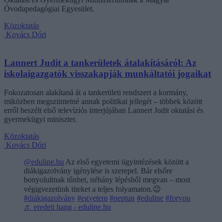
Óvodapedagógiai Egyesület.
Közoktatás
Kovács Dóri
Lannert Judit a tankerületek átalakításáról: Az
iskolaigazgatók visszakapják munkáltatói jogaikat
Fokozatosan alakítaná át a tankerületi rendszert a kormány,
miközben megszüntetné annak politikai jellegét – többek között
erről beszélt első televíziós interjújában Lannert Judit oktatási és
gyermekügyi miniszter.
Közoktatás
Kovács Dóri
@eduline.hu
Az első egyetemi ügyintézések között a
diákigazolvány igénylése is szerepel. Bár elsőre
bonyolultnak tűnhet, néhány lépésből megvan – most
végigvezetünk titeket a teljes folyamaton.😉
#diákigazolvány
#egyetem
#neptun
#eduline
#foryou
♬ eredeti hang - eduline.hu