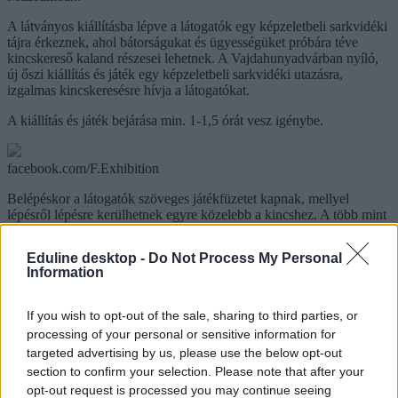
A látványos kiállításba lépve a látogatók egy képzeletbeli sarkvidéki
tájra érkeznek, ahol bátorságukat és ügyességüket próbára téve
kincskereső kaland részesei lehetnek. A Vajdahunyadvárban nyíló,
új őszi kiállítás és játék egy képzeletbeli sarkvidéki utazásra,
izgalmas kincskeresésre hívja a látogatókat.
A kiállítás és játék bejárása min. 1-1,5 órát vesz igénybe.
facebook.com/F.Exhibition
Belépéskor a látogatók szöveges játékfüzetet kapnak, mellyel
lépésről lépésre kerülhetnek egyre közelebb a kincshez. A több mint
1000 négyzetméteren megvalósuló izgalmas kiállítás és kincskereső
játék új látványvilággal, rengeteg felfedeznivalóval és ajándékkal
Eduline desktop -
Do Not Process My Personal
várja a kalandvágyó látogatókat.
Information
Ha felkeltette az érdeklődésetek, akkor bővebb információt
itt
szerezhettek.
If you wish to opt-out of the sale, sharing to third parties, or
processing of your personal or sensitive information for
múzeum
targeted advertising by us, please use the below opt-out
animáció
programajánló
section to confirm your selection. Please note that after your
belföld
opt-out request is processed you may continue seeing