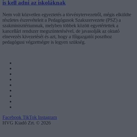
is kell adni az iskoláknak
Nem volt közvetlen egyeztetés a törvénytervezetről, mégis elküldte
részletes észrevételeit a Pedagógusok Szakszervezete (PSZ) a
szakminisztériumnak, melyben többek között egyetértettek a
kancellári rendszer megszüntetésével, de javasolják az oktató
elnevezés kivezetését és azt, hogy a főigazgatói poszthoz
pedagógusi végzettségre is legyen szükség.
Facebook
TikTok
Instagram
HVG Kiadó Zrt. © 2026