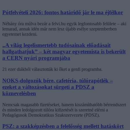
Pótfelvételi 2026: fontos határidő jár le ma éjfélkor
Néhány óra múlva bezár a felvi.hu egyik legfontosabb felülete – aki
lemarad, annak idén már nem lesz újabb esélye szeptemberben
egyetemet kezdeni.
„A világ legelismertebb tudósainak előadásait
hallgathatjuk” – két magyar egyetemista is bekerült
a CERN nyári programjába
21 ezer diákból választották ki őket a genfi programba.
NOKS-dolgozók bére, cafetéria, túlórapótlék –
ezeket a változásokat sürgeti a PDSZ a
köznevelésben
Nemcsak magasabb fizetéseket, hanem kiszámíthatóbb bérrendszert
és minden ledolgozott túlóra kifizetését is szeretné elérni a
Pedagógusok Demokratikus Szakszervezete (PDSZ).
PSZ: a szakképzésben a felelősség mellett hatáskört