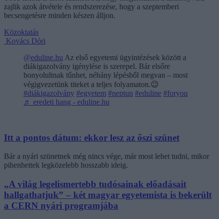
zajlik azok átvétele és rendszerezése, hogy a szeptemberi
becsengetésre minden készen álljon.
Közoktatás
Kovács Dóri
@eduline.hu
Az első egyetemi ügyintézések között a
diákigazolvány igénylése is szerepel. Bár elsőre
bonyolultnak tűnhet, néhány lépésből megvan – most
végigvezetünk titeket a teljes folyamaton.😉
#diákigazolvány
#egyetem
#neptun
#eduline
#foryou
♬ eredeti hang - eduline.hu
Itt a pontos dátum: ekkor lesz az őszi szünet
Bár a nyári szünetnek még nincs vége, már most lehet tudni, mikor
pihenhettek legközelebb hosszabb ideig.
„A világ legelismertebb tudósainak előadásait
hallgathatjuk” – két magyar egyetemista is bekerült
a CERN nyári programjába