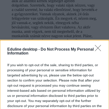
akik az államtól kérnek segítséget apróbb
dolgokban. Szeretnék, hogy valaki rájuk nézzen, vagy
a család szeretné, ha valaki ellenőrizné, hogy bevették-e
a gyógyszereiket. Vannak olyanok, akinek 24 órás
felügyeletre van szükségük. Én megyek el, nézem meg,
jól vannak-e, segítek nekük, elmegyek néha
bevásárolni, vagy elviszem őket valahova. Az aktív
munka, amit végzek, nem túl megterhelő, de a
munkaórák számát nézve nagyon sokat jelent. Pláne,
hogy ez itt hiányszakma, és nagyon keresik a
munkavállalókat. Angol nyelvtudás, büntetlen előélet és
még maximum jogosítvány kell hozzá, semmi más.
Eduline desktop -
Do Not Process My Personal
Information
Egyébként a legtöbb munka itt Bristolban hiányszakma.
Bármilyen területen el lehet helyezkedni egy-két napon
belül. Gyakorlatilag a munkaadók könyörögnek
If you wish to opt-out of the sale, sharing to third parties, or
minden egyes plusz óráért, annyira kevés a
processing of your personal or sensitive information for
munkavállaló, főleg az egészségügyben.
targeted advertising by us, please use the below opt-out
Sokaktól hallani arról, hogy egyedül mentek ki Angliába, és külföldi
section to confirm your selection. Please note that after your
munkavállalóként, távol az otthonuktól és a saját kulturális
opt-out request is processed you may continue seeing
közegüktől magányosnak érzik magukat. Többeket ez inspirál arra,
interest-based ads based on personal information utilized by
hogy hamarabb visszatérjenek az otthonukba, mint ahogy tervezték.
us or personal information disclosed to third parties prior to
Itt mindenki magányos. Angliában eltűnik az idő, sokkal
your opt-out. You may separately opt-out of the further
bonyolultabb az ügyintézés, mint Magyarországon. Valahogy
disclosure of your personal information by third parties on the