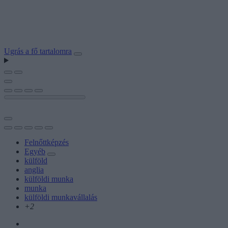
Ugrás a fő tartalomra
Felnőttképzés
Egyéb
külföld
anglia
külföldi munka
munka
külföldi munkavállalás
+2