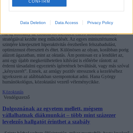
CONFIRM
Hana György: „Méltóságot, tekintélyt kell adni az
oktatásról szóló közbeszédnek”
Data Deletion
Data Access
Privacy Policy
Az új kormány az elődökétől merőben eltérő kommunikációs
stratégiával kezdte meg működését. Az egyes minisztériumok
szintjére kiterjesztett hiperaktivitás érezhetően felszabadulást,
optimizmust ébresztett és éltet. Különösen az olyan, korábban porig
alázott ágazatban, mint az oktatás. Ám pontosan ez a lendület az,
ami egy újabb megkerülhetetlen kihívást is előtérbe rántott: az
érdemi társadalmi egyeztetés ígéretének beváltását, vagy más szóval
„kényszerét”. Ennek, az amúgy pozitív stressznek a kezeléséhez
igyekszem az alábbiakban szempontokat adni. Hana György
humánökológus, közoktatási vezető véleménycikke.
Közoktatás
Vendégszerző
Dolgoznának az egyetem mellett, mégsem
vállalhatnak diákmunkát – több mint százezer
levelezős hallgatót érinthet a szabály