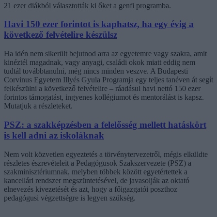
21 ezer diákból választották ki őket a genfi programba.
Havi 150 ezer forintot is kaphatsz, ha egy évig a
következő felvételire készülsz
Ha idén nem sikerült bejutnod arra az egyetemre vagy szakra, amit
kinéztél magadnak, vagy anyagi, családi okok miatt eddig nem
tudtál továbbtanulni, még nincs minden veszve. A Budapesti
Corvinus Egyetem Illyés Gyula Programja egy teljes tanéven át segít
felkészülni a következő felvételire – ráadásul havi nettó 150 ezer
forintos támogatást, ingyenes kollégiumot és mentorálást is kapsz.
Mutatjuk a részleteket.
PSZ: a szakképzésben a felelősség mellett hatáskört
is kell adni az iskoláknak
Nem volt közvetlen egyeztetés a törvénytervezetről, mégis elküldte
részletes észrevételeit a Pedagógusok Szakszervezete (PSZ) a
szakminisztériumnak, melyben többek között egyetértettek a
kancellári rendszer megszüntetésével, de javasolják az oktató
elnevezés kivezetését és azt, hogy a főigazgatói poszthoz
pedagógusi végzettségre is legyen szükség.