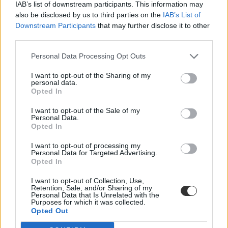
minden sokkal lassabban megy, a bevásárlástól kezdve a reggeli
IAB’s list of downstream participants. This information may
munkába jutásig. Én Bristolban élek, ez az 5. legnagyobb
also be disclosed by us to third parties on the
IAB’s List of
város, amit nagyon élhetőnek tartanak ,de sokszor reggel 7
Downstream Participants
that may further disclose it to other
kilométert megtenni, ami másfél óráig tart. Érdekes egyébként a
third parties.
társaságot megtalálni. Az angol mentalitás más, valahogy
hidegebbek, kevésbé közvetlenek. Kedvesek, mosolyognak,
megvannak a felszínes témák, de magyar szemmel kevésbé
Personal Data Processing Opt Outs
találom meg velük a közös témát. De nagyon sok spanyol,
olasz, portugál van, akikkel én jól elvagyok, és persze a kelet-
I want to opt-out of the Sharing of my
personal data.
európaiakkal is könnyen megtalálom a közös hangot:
Opted In
csehekkel, lengyelekkel, szlovákokkal.
külföld
I want to opt-out of the Sale of my
Personal Data.
anglia
Opted In
külföldi munka
munka
I want to opt-out of processing my
külföldi munkavállalás
Personal Data for Targeted Advertising.
Opted In
Hozzászólások
I want to opt-out of Collection, Use,
Retention, Sale, and/or Sharing of my
Personal Data that Is Unrelated with the
Purposes for which it was collected.
Opted Out