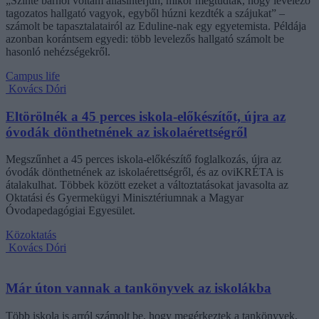
„Szinte bárhol voltam állásinterjún, mikor megtudták, hogy levelező
tagozatos hallgató vagyok, egyből húzni kezdték a szájukat” –
számolt be tapasztalatairól az Eduline-nak egy egyetemista. Példája
azonban korántsem egyedi: több levelezős hallgató számolt be
hasonló nehézségekről.
Campus life
Kovács Dóri
Eltörölnék a 45 perces iskola-előkészítőt, újra az
óvodák dönthetnének az iskolaérettségről
Megszűnhet a 45 perces iskola-előkészítő foglalkozás, újra az
óvodák dönthetnének az iskolaérettségről, és az oviKRÉTA is
átalakulhat. Többek között ezeket a változtatásokat javasolta az
Oktatási és Gyermekügyi Minisztériumnak a Magyar
Óvodapedagógiai Egyesület.
Közoktatás
Kovács Dóri
Már úton vannak a tankönyvek az iskolákba
Több iskola is arról számolt be, hogy megérkeztek a tankönyvek,