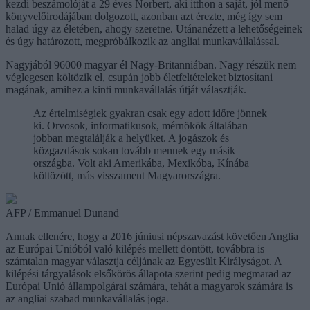
kezdi beszámolóját a 29 éves Norbert, aki itthon a saját, jól menő
könyvelőirodájában dolgozott, azonban azt érezte, még így sem
halad úgy az életében, ahogy szeretne. Utánanézett a lehetőségeinek
és úgy határozott, megpróbálkozik az angliai munkavállalással.
Nagyjából 96000 magyar él Nagy-Britanniában. Nagy részük nem
véglegesen költözik el, csupán jobb életfeltételeket biztosítani
magának, amihez a kinti munkavállalás útját választják.
Az értelmiségiek gyakran csak egy adott időre jönnek
ki. Orvosok, informatikusok, mérnökök általában
jobban megtalálják a helyüket. A jogászok és
közgazdások sokan tovább mennek egy másik
országba. Volt aki Amerikába, Mexikóba, Kínába
költözött, más visszament Magyarországra.
AFP / Emmanuel Dunand
Annak ellenére, hogy a 2016 júniusi népszavazást követően Anglia
az Európai Unióból való kilépés mellett döntött, továbbra is
számtalan magyar választja céljának az Egyesült Királyságot. A
kilépési tárgyalások elsőkörös állapota szerint pedig megmarad az
Európai Unió állampolgárai számára, tehát a magyarok számára is
az angliai szabad munkavállalás joga.