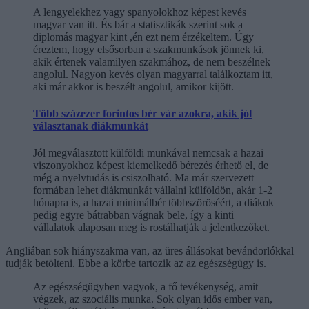
A lengyelekhez vagy spanyolokhoz képest kevés
magyar van itt. És bár a statisztikák szerint sok a
diplomás magyar kint ,én ezt nem érzékeltem. Úgy
éreztem, hogy elsősorban a szakmunkások jönnek ki,
akik értenek valamilyen szakmához, de nem beszélnek
angolul. Nagyon kevés olyan magyarral találkoztam itt,
aki már akkor is beszélt angolul, amikor kijött.
Több százezer forintos bér vár azokra, akik jól
választanak diákmunkát
Jól megválasztott külföldi munkával nemcsak a hazai
viszonyokhoz képest kiemelkedő bérezés érhető el, de
még a nyelvtudás is csiszolható. Ma már szervezett
formában lehet diákmunkát vállalni külföldön, akár 1-2
hónapra is, a hazai minimálbér többszöröséért, a diákok
pedig egyre bátrabban vágnak bele, így a kinti
vállalatok alaposan meg is rostálhatják a jelentkezőket.
Angliában sok hiányszakma van, az üres állásokat bevándorlókkal
tudják betölteni. Ebbe a körbe tartozik az az egészségügy is.
Az egészségügyben vagyok, a fő tevékenység, amit
végzek, az szociális munka. Sok olyan idős ember van,