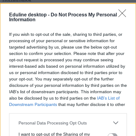
Eduline desktop -
Do Not Process My Personal
Information
If you wish to opt-out of the sale, sharing to third parties, or
processing of your personal or sensitive information for
targeted advertising by us, please use the below opt-out
Mi a baj a 8 osztályos általános iskolával, és mi jöhet
section to confirm your selection. Please note that after your
opt-out request is processed you may continue seeing
helyette?
interest-based ads based on personal information utilized by
A kisiskolák tanárhiánya és a kisgimnáziumok elitképzővé válása
us or personal information disclosed to third parties prior to
nem elszigetelt hibák, hanem a jelenlegi oktatási szerkezet
your opt-out. You may separately opt-out of the further
„erővonalai”, amelyek a rendszer gyökeres reformjáért kiáltanak Dr.
disclosure of your personal information by third parties on the
Gyarmathy Éva klinikai és neveléslélektani szakpszichológus,
IAB’s list of downstream participants. This information may
egyetemi tanár szerint.
also be disclosed by us to third parties on the
IAB’s List of
Közoktatás
Downstream Participants
that may further disclose it to other
Kurucz-Gáspár Tünde
third parties.
Dolgoznának az egyetem mellett, mégsem
Personal Data Processing Opt Outs
vállalhatnak diákmunkát – több mint százezer
I want to opt-out of the Sharing of my
levelezős hallgatót érinthet a szabály