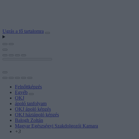
Ugrás a fő tartalomra
Felnőttképzés
Egyéb
OKJ
ápoló tanfolyam
OKJ ápoló képzés
OKJ háziápoló képzés
Balogh Zoltán
Magyar Egészségyi Szakdolgozói Kamara
+3