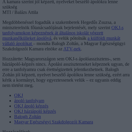
A kamara szerint jól képzett, nyelveket beszélő ápolókra lenne
szükség
MTI / Balázs Attila
Megdöbbenéssel fogadták a szakemberek Hegedűs Zsuzsa, a
miniszterelnök főtanácsadójának bejelentését, mely szerint
OKJ-s
tanfolyamokon képeznének át általános iskolát végzett
munkanélkülieket ápolóvá
, és velük pótolnák
a külföldi munkát
vállaló ápolókat
– mondta Balogh Zoltán, a Magyar Egészségügyi
Szakdolgozói Kamara elnöke az
ATV-nek
.
Hozzátette: Magyarországon sem OKJ-s ápolóasszisztens-, sem
háziápoló-képzés nincs. Ápolási asszisztenseket képeznek ugyan, de
erre a tanfolyamra csak érettségizettek jelentkezhetnek. Balogh
Zoltán jól képzett, nyelvet beszélő ápolókra lenne szükség, ezért arra
kérik a kormányt, hogy egyeztessenek velük – ez ugyanis eddig
nem történt meg.
OKJ
ápoló tanfolyam
OKJ ápoló képzés
OKJ háziápoló képzés
Balogh Zoltán
Magyar Egészségyi Szakdolgozói Kamara
Hozzászólások