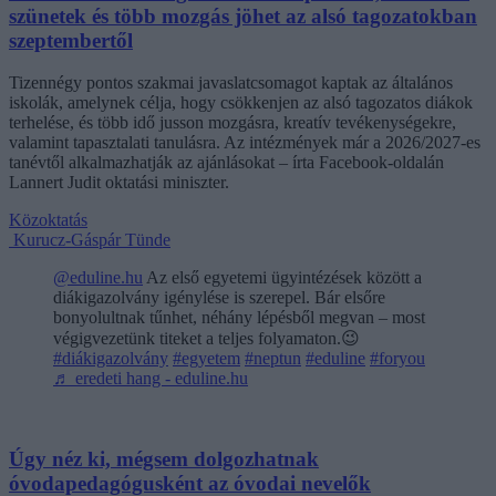
szünetek és több mozgás jöhet az alsó tagozatokban
szeptembertől
Tizennégy pontos szakmai javaslatcsomagot kaptak az általános
iskolák, amelynek célja, hogy csökkenjen az alsó tagozatos diákok
terhelése, és több idő jusson mozgásra, kreatív tevékenységekre,
valamint tapasztalati tanulásra. Az intézmények már a 2026/2027-es
tanévtől alkalmazhatják az ajánlásokat – írta Facebook-oldalán
Lannert Judit oktatási miniszter.
Közoktatás
Kurucz-Gáspár Tünde
@eduline.hu
Az első egyetemi ügyintézések között a
diákigazolvány igénylése is szerepel. Bár elsőre
bonyolultnak tűnhet, néhány lépésből megvan – most
végigvezetünk titeket a teljes folyamaton.😉
#diákigazolvány
#egyetem
#neptun
#eduline
#foryou
♬ eredeti hang - eduline.hu
Úgy néz ki, mégsem dolgozhatnak
óvodapedagógusként az óvodai nevelők