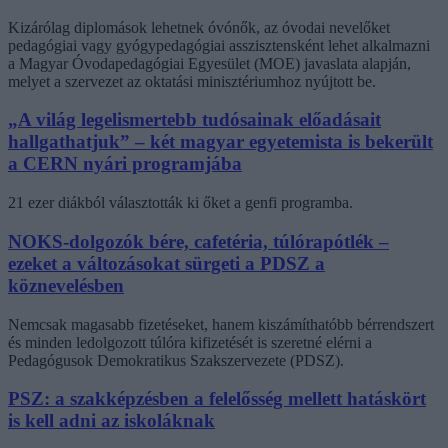
Kizárólag diplomások lehetnek óvónők, az óvodai nevelőket
pedagógiai vagy gyógypedagógiai asszisztensként lehet alkalmazni
a Magyar Óvodapedagógiai Egyesület (MOE) javaslata alapján,
melyet a szervezet az oktatási minisztériumhoz nyújtott be.
„A világ legelismertebb tudósainak előadásait
hallgathatjuk” – két magyar egyetemista is bekerült
a CERN nyári programjába
21 ezer diákból választották ki őket a genfi programba.
NOKS-dolgozók bére, cafetéria, túlórapótlék –
ezeket a változásokat sürgeti a PDSZ a
köznevelésben
Nemcsak magasabb fizetéseket, hanem kiszámíthatóbb bérrendszert
és minden ledolgozott túlóra kifizetését is szeretné elérni a
Pedagógusok Demokratikus Szakszervezete (PDSZ).
PSZ: a szakképzésben a felelősség mellett hatáskört
is kell adni az iskoláknak