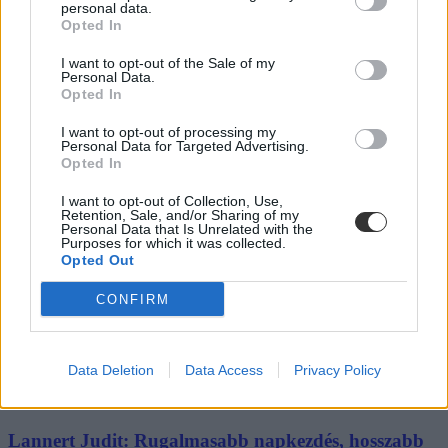
personal data.
Opted In
„Szinte bárhol voltam állásinterjún, mikor megtudták, hogy levelező
tagozatos hallgató vagyok, egyből húzni kezdték a szájukat” –
I want to opt-out of the Sale of my
számolt be tapasztalatairól az Eduline-nak egy egyetemista. Példája
Personal Data.
azonban korántsem egyedi: több levelezős hallgató számolt be
Opted In
hasonló nehézségekről.
I want to opt-out of processing my
Campus life
Personal Data for Targeted Advertising.
Kovács Dóri
Opted In
Eltörölnék a 45 perces iskola-előkészítőt, újra az
I want to opt-out of Collection, Use,
Retention, Sale, and/or Sharing of my
óvodák dönthetnének az iskolaérettségről
Personal Data that Is Unrelated with the
Purposes for which it was collected.
Megszűnhet a 45 perces iskola-előkészítő foglalkozás, újra az
Opted Out
óvodák dönthetnének az iskolaérettségről, és az oviKRÉTA is
átalakulhat. Többek között ezeket a változtatásokat javasolta az
CONFIRM
Oktatási és Gyermekügyi Minisztériumnak a Magyar
Óvodapedagógiai Egyesület.
Közoktatás
Data Deletion
Data Access
Privacy Policy
Kovács Dóri
Lannert Judit: Rugalmasabb napkezdés, hosszabb