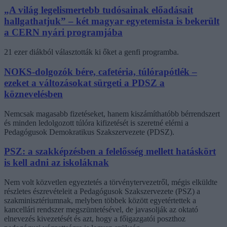
„A világ legelismertebb tudósainak előadásait
hallgathatjuk” – két magyar egyetemista is bekerült
a CERN nyári programjába
21 ezer diákból választották ki őket a genfi programba.
NOKS-dolgozók bére, cafetéria, túlórapótlék –
ezeket a változásokat sürgeti a PDSZ a
köznevelésben
Nemcsak magasabb fizetéseket, hanem kiszámíthatóbb bérrendszert
és minden ledolgozott túlóra kifizetését is szeretné elérni a
Pedagógusok Demokratikus Szakszervezete (PDSZ).
PSZ: a szakképzésben a felelősség mellett hatáskört
is kell adni az iskoláknak
Nem volt közvetlen egyeztetés a törvénytervezetről, mégis elküldte
részletes észrevételeit a Pedagógusok Szakszervezete (PSZ) a
szakminisztériumnak, melyben többek között egyetértettek a
kancellári rendszer megszüntetésével, de javasolják az oktató
elnevezés kivezetését és azt, hogy a főigazgatói poszthoz