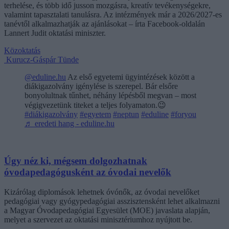
terhelése, és több idő jusson mozgásra, kreatív tevékenységekre,
valamint tapasztalati tanulásra. Az intézmények már a 2026/2027-es
tanévtől alkalmazhatják az ajánlásokat – írta Facebook-oldalán
Lannert Judit oktatási miniszter.
Közoktatás
Kurucz-Gáspár Tünde
@eduline.hu
Az első egyetemi ügyintézések között a
diákigazolvány igénylése is szerepel. Bár elsőre
bonyolultnak tűnhet, néhány lépésből megvan – most
végigvezetünk titeket a teljes folyamaton.😉
#diákigazolvány
#egyetem
#neptun
#eduline
#foryou
♬ eredeti hang - eduline.hu
Úgy néz ki, mégsem dolgozhatnak
óvodapedagógusként az óvodai nevelők
Kizárólag diplomások lehetnek óvónők, az óvodai nevelőket
pedagógiai vagy gyógypedagógiai asszisztensként lehet alkalmazni
a Magyar Óvodapedagógiai Egyesület (MOE) javaslata alapján,
melyet a szervezet az oktatási minisztériumhoz nyújtott be.