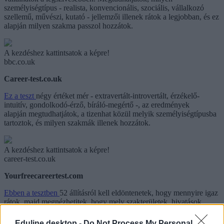
személyiségtípus - realista, konvencionális, szociális, vállalkozó
szellemű, művészi, kutató - jellemzői illenek rátok a legjobban, és ez
alapján milyen szakma passzol hozzátok.
A kezdéshez kattintsatok a képre!
bbc.co.uk
Career-test.co.uk
Ez a teszt
négy értéket mér - extravertált-introvertált, érzékelő-
intuitív, gondolkodó-érző, bíráló-megértő -, az eredmények
alapján megtudhatjátok, a tizenhat közül melyik személyiségtípusba
tartoztok, és milyen szakmák illenek hozzátok.
A kezdéshez kattintsatok a képre!
career-test.co.uk
Yourfreecareertest.com
Ebben a tesztben
52 állításról kell eldöntenetek, hogy mennyire igaz
rátok, majd megnézhetitek, hogy mely szakterületek, hivatások
illenek hozzátok a legjobban, illetve a legkevésbé.
Eduline desktop -
Do Not Process My Personal