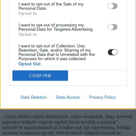
I want to opt-out of the Sale of my
Personal Data.
Opted In
Mi a baj a 8 osztályos általános iskolával, és mi jöhet
I want to opt-out of processing my
Personal Data for Targeted Advertising.
helyette?
Opted In
A kisiskolák tanárhiánya és a kisgimnáziumok elitképzővé válása
I want to opt-out of Collection, Use,
nem elszigetelt hibák, hanem a jelenlegi oktatási szerkezet
Retention, Sale, and/or Sharing of my
„erővonalai”, amelyek a rendszer gyökeres reformjáért kiáltanak Dr.
Personal Data that Is Unrelated with the
Gyarmathy Éva klinikai és neveléslélektani szakpszichológus,
Purposes for which it was collected.
egyetemi tanár szerint.
Opted Out
Közoktatás
CONFIRM
Kurucz-Gáspár Tünde
Dolgoznának az egyetem mellett, mégsem
Data Deletion
Data Access
Privacy Policy
vállalhatnak diákmunkát – több mint százezer
levelezős hallgatót érinthet a szabály
„Szinte bárhol voltam állásinterjún, mikor megtudták, hogy levelező
tagozatos hallgató vagyok, egyből húzni kezdték a szájukat” –
számolt be tapasztalatairól az Eduline-nak egy egyetemista. Példája
azonban korántsem egyedi: több levelezős hallgató számolt be