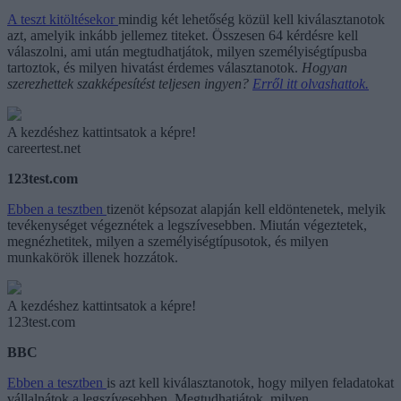
A teszt kitöltésekor
mindig két lehetőség közül kell kiválasztanotok
azt, amelyik inkább jellemez titeket. Összesen 64 kérdésre kell
válaszolni, ami után megtudhatjátok, milyen személyiségtípusba
tartoztok, és milyen hivatást érdemes választanotok.
Hogyan
szerezhettek szakképesítést teljesen ingyen?
Erről itt olvashattok.
A kezdéshez kattintsatok a képre!
careertest.net
123test.com
Ebben a tesztben
tizenöt képsozat alapján kell eldöntenetek, melyik
tevékenységet végeznétek a legszívesebben. Miután végeztetek,
megnézhetitek, milyen a személyiségtípusotok, és milyen
munkakörök illenek hozzátok.
A kezdéshez kattintsatok a képre!
123test.com
BBC
Ebben a tesztben
is azt kell kiválasztanotok, hogy milyen feladatokat
vállalnátok a legszívesebben. Megtudhatjátok, milyen