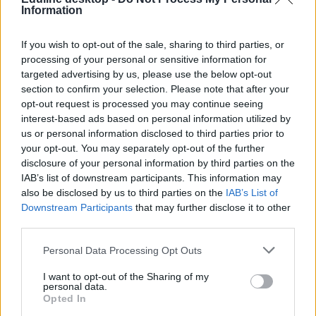
Information
A kezdéshez kattintsatok a képre!
yourfreecareertest.com
If you wish to opt-out of the sale, sharing to third parties, or
Tetszett a cikk? Kövess minket a Facebookon is, és nem fogsz
processing of your personal or sensitive information for
lemaradni a fontos hírekről!
targeted advertising by us, please use the below opt-out
section to confirm your selection. Please note that after your
opt-out request is processed you may continue seeing
interest-based ads based on personal information utilized by
us or personal information disclosed to third parties prior to
your opt-out. You may separately opt-out of the further
pályaválasztás
disclosure of your personal information by third parties on the
pályaorientáció
IAB’s list of downstream participants. This information may
pályaválasztási teszt
also be disclosed by us to third parties on the
IAB’s List of
ingyenes teszt
Downstream Participants
that may further disclose it to other
ingyenes online teszt
pályaorientációs teszt
third parties.
Hozzászólások
Personal Data Processing Opt Outs
I want to opt-out of the Sharing of my
personal data.
Opted In