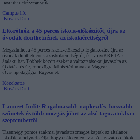
hasonló nehézségekről.
Campus life
Kovács Dóri
Eltörölnék a 45 perces iskola-előkészítőt, újra az
óvodák dönthetnének az iskolaérettségről
Megszűnhet a 45 perces iskola-előkészítő foglalkozás, újra az
óvodák dönthetnének az iskolaérettségről, és az oviKRÉTA is
átalakulhat. Többek között ezeket a változtatásokat javasolta az
Oktatási és Gyermekügyi Minisztériumnak a Magyar
Óvodapedagógiai Egyesület.
Közoktatás
Kovács Dóri
Lannert Judit: Rugalmasabb napkezdés, hosszabb
szünetek és több mozgás jöhet az alsó tagozatokban
szeptembertől
Tizennégy pontos szakmai javaslatcsomagot kaptak az általános
iskolák, amelynek célja, hogy csökkenjen az alsó tagozatos diákok