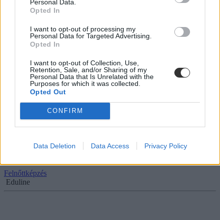
Personal Data.
Hány nyelvet tudtok megkülönböztetni? Zseniális
Opted In
teszt estére
I want to opt-out of processing my
Personal Data for Targeted Advertising.
Jó fületek van a nyelvekhez? Meg tudjátok különböztetni őket?
Opted In
Ebből a tesztből kiderül.
I want to opt-out of Collection, Use,
Felnőttképzés
Retention, Sale, and/or Sharing of my
Eduline
Personal Data that Is Unrelated with the
Purposes for which it was collected.
Opted Out
CONFIRM
Zseniális műveltségi teszt: felismeritek a világ
leghíresebb festményeit?
Data Deletion
Data Access
Privacy Policy
Meg tudjátok különböztetni Van Gogh és Munch festményeit, és
tudjátok, milyen színű kendőt visel a "Leány gyöngy fülbevalóval"?
Felnőttképzés
Eduline