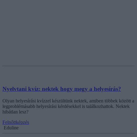
Nyelvtani kvíz: nektek hogy megy a helyesírás?
Olyan helyesírási kvízzel készültünk nektek, amiben többek között a
legproblémásabb helyesírási kérdésekkel is találkozhattok. Nektek
hibátlan lesz?
Felnőttképzés
Eduline