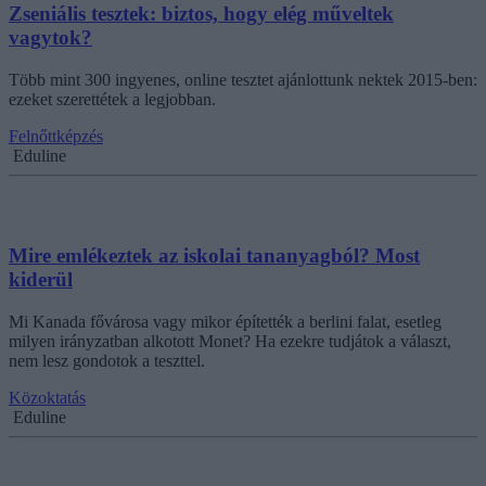
Zseniális tesztek: biztos, hogy elég műveltek
vagytok?
Több mint 300 ingyenes, online tesztet ajánlottunk nektek 2015-ben:
ezeket szerettétek a legjobban.
Felnőttképzés
Eduline
Mire emlékeztek az iskolai tananyagból? Most
kiderül
Mi Kanada fővárosa vagy mikor építették a berlini falat, esetleg
milyen irányzatban alkotott Monet? Ha ezekre tudjátok a választ,
nem lesz gondotok a teszttel.
Közoktatás
Eduline