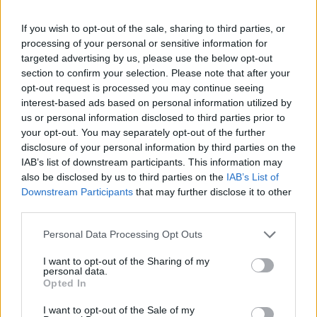
Kemény nyelvi teszt bátraknak: ezeket a szavakat
If you wish to opt-out of the sale, sharing to third parties, or
senki nem ismeri
processing of your personal or sensitive information for
targeted advertising by us, please use the below opt-out
Különleges tesztet ajánlunk vasárnapra: mennyire ismeritek a régi
section to confirm your selection. Please note that after your
közmondásokat és kifejezéseket?
opt-out request is processed you may continue seeing
interest-based ads based on personal information utilized by
Felnőttképzés
us or personal information disclosed to third parties prior to
Eduline
your opt-out. You may separately opt-out of the further
disclosure of your personal information by third parties on the
IAB’s list of downstream participants. This information may
also be disclosed by us to third parties on the
IAB’s List of
Zseniális, párperces játék: logikusan gondolkodtok?
Downstream Participants
that may further disclose it to other
third parties.
A logikátokat tesztelhetitek ezzel a játékkal, amely elsőre könnyűnek
tűnik, de feladja a leckét.
Personal Data Processing Opt Outs
Felnőttképzés
I want to opt-out of the Sharing of my
Eduline
personal data.
Opted In
I want to opt-out of the Sale of my