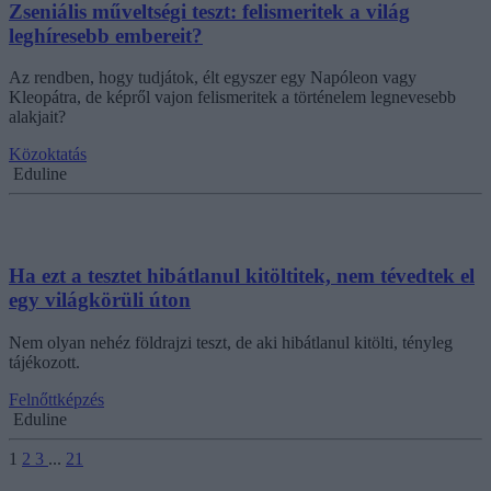
Zseniális műveltségi teszt: felismeritek a világ
leghíresebb embereit?
Az rendben, hogy tudjátok, élt egyszer egy Napóleon vagy
Kleopátra, de képről vajon felismeritek a történelem legnevesebb
alakjait?
Közoktatás
Eduline
Ha ezt a tesztet hibátlanul kitöltitek, nem tévedtek el
egy világkörüli úton
Nem olyan nehéz földrajzi teszt, de aki hibátlanul kitölti, tényleg
tájékozott.
Felnőttképzés
Eduline
1
2
3
...
21