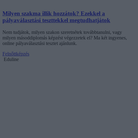
Milyen szakma illik hozzátok? Ezekkel a
pályaválasztási teszttekkel megtudhatjátok
Nem tudjátok, milyen szakon szeretnétek továbbtanulni, vagy
milyen másoddiplomás képzést végezzetek el? Ma két ingyenes,
online pályaválasztási tesztet ajánlunk.
Felnőttképzés
Eduline