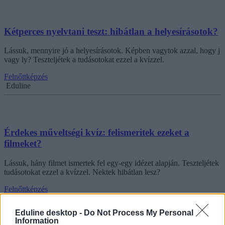
Kétperces nyelvtani teszt: hibátlan a helyesírásotok?
Lássuk, mennyire jó a helyesírásotok. Képben vagytok azzal, hogy j
vagy ly? Teszteljétek a tudásotokat ezzel a kvízzel.
Felnőttképzés
Eduline
Érdekes műveltségi kvíz: felismeritek ezeket a
filmeket?
Lássuk, hány filmet ismertek fel egy-egy idézet alapján. Teszteljétek
tudásotokat ezzel a kvízzel. Nektek hibátlan lesz?
Felnőttképzés
Eduline
Eduline desktop -
Do Not Process My Personal
Information