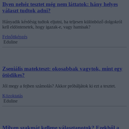
Ilyen nehéz tesztet még nem láttatok: hány helyes
választ tudtok adni?
Hányadik kérdésig tudtok eljutni, ha teljesen különböző dolgokról
kell eldöntenetek, hogy igazak-e, vagy hamisak?
Felnőttképzés
Eduline
Zseniális matekteszt: okosabbak vagytok, mint egy
ötödikes?
Jól megy a fejben számolás? Akkor próbáljátok ki ezt a tesztet.
Közoktatás
Eduline
Milyen szakmát kellene választanotok? Ezekből a