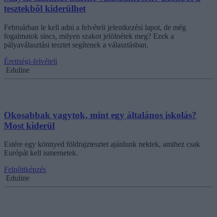
tesztekből kiderülhet
Februárban le kell adni a felvételi jelentkezési lapot, de még
fogalmatok sincs, milyen szakot jelölnétek meg? Ezek a
pályaválasztási tesztet segítenek a választásban.
Érettségi-felvételi
Eduline
Okosabbak vagytok, mint egy általános iskolás?
Most kiderül
Estére egy könnyed földrajztesztet ajánlunk nektek, amihez csak
Európát kell ismernetek.
Felnőttképzés
Eduline