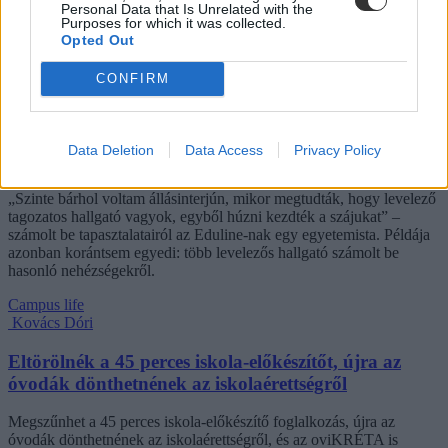
intézményekben. Megnéztük, hol mekkora a kollégiumi kapacitás,
Personal Data that Is Unrelated with the
Purposes for which it was collected.
mennyit kell fizetni, és mi alapján dől el, hogy ki költözhet be.
Opted Out
Felsőoktatás
Szöllősi Anna
CONFIRM
Dolgoznának az egyetem mellett, mégsem
vállalhatnak diákmunkát – több mint százezer
Data Deletion
Data Access
Privacy Policy
levelezős hallgatót érinthet a szabály
„Szinte bárhol voltam állásinterjún, mikor megtudták, hogy levelező
tagozatos hallgató vagyok, egyből húzni kezdték a szájukat” –
számolt be tapasztalatairól az Eduline-nak egy egyetemista. Példája
azonban korántsem egyedi: több levelezős hallgató számolt be
hasonló nehézségekről.
Campus life
Kovács Dóri
Eltörölnék a 45 perces iskola-előkészítőt, újra az
óvodák dönthetnének az iskolaérettségről
Megszűnhet a 45 perces iskola-előkészítő foglalkozás, újra az
óvodák dönthetnének az iskolaérettségről, és az oviKRÉTA is