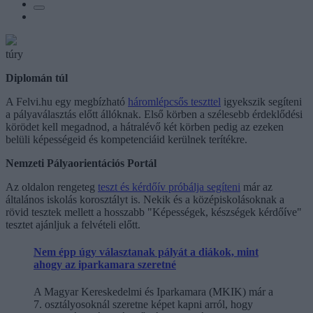
túry
Diplomán túl
A Felvi.hu egy megbízható
háromlépcsős teszttel
igyekszik segíteni
a pályaválasztás előtt állóknak. Első körben a szélesebb érdeklődési
körödet kell megadnod, a hátralévő két körben pedig az ezeken
belüli képességeid és kompetenciáid kerülnek terítékre.
Nemzeti Pályaorientációs Portál
Az oldalon rengeteg
teszt és kérdőív próbálja segíteni
már az
általános iskolás korosztályt is. Nekik és a középiskolásoknak a
rövid tesztek mellett a hosszabb "Képességek, készségek kérdőíve"
tesztet ajánljuk a felvételi előtt.
Nem épp úgy választanak pályát a diákok, mint
ahogy az iparkamara szeretné
A Magyar Kereskedelmi és Iparkamara (MKIK) már a
7. osztályosoknál szeretne képet kapni arról, hogy