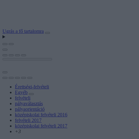
Ugrás a fő tartalomra
Érettségi-felvételi
Egyéb
felvételi
pályaválasztás
pályaorientáció
középiskolai felvételi 2016
felvételi 2017
középiskolai felvételi 2017
+3