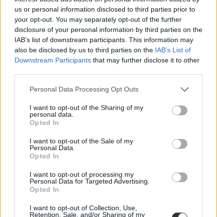
pályaorientáció
us or personal information disclosed to third parties prior to
középiskolai felvételi 2016
your opt-out. You may separately opt-out of the further
felvételi 2017
disclosure of your personal information by third parties on the
középiskolai felvételi 2017
IAB’s list of downstream participants. This information may
also be disclosed by us to third parties on the
IAB’s List of
Hozzászólások
Downstream Participants
that may further disclose it to other
third parties.
Personal Data Processing Opt Outs
I want to opt-out of the Sharing of my
personal data.
Opted In
Több mint kétszer annyi diák jutott be a
I want to opt-out of the Sale of my
felsőoktatásba, mint ahány kollégiumi férőhely
Personal Data.
Opted In
összesen van
I want to opt-out of processing my
Nemcsak abban vannak jelentős különbségek az egyetemek között,
Personal Data for Targeted Advertising.
hogy hány kollégiumi férőhely jut a hallgatókra, a térítési díj összege
Opted In
sem egységes. Míg a BME-n 100 újonnan felvett egyetemistára 76
férőhely jut, a BGE-n mindössze 16, a legolcsóbb havi kollégiumi
I want to opt-out of Collection, Use,
díjak pedig 9300 és 25 500 forint között mozognak a vizsgált
Retention, Sale, and/or Sharing of my