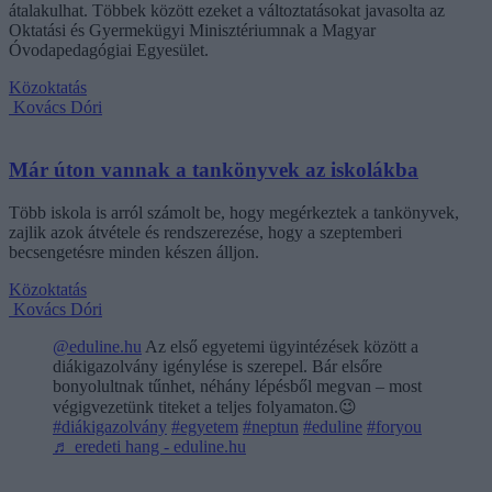
átalakulhat. Többek között ezeket a változtatásokat javasolta az
Oktatási és Gyermekügyi Minisztériumnak a Magyar
Óvodapedagógiai Egyesület.
Közoktatás
Kovács Dóri
Már úton vannak a tankönyvek az iskolákba
Több iskola is arról számolt be, hogy megérkeztek a tankönyvek,
zajlik azok átvétele és rendszerezése, hogy a szeptemberi
becsengetésre minden készen álljon.
Közoktatás
Kovács Dóri
@eduline.hu
Az első egyetemi ügyintézések között a
diákigazolvány igénylése is szerepel. Bár elsőre
bonyolultnak tűnhet, néhány lépésből megvan – most
végigvezetünk titeket a teljes folyamaton.😉
#diákigazolvány
#egyetem
#neptun
#eduline
#foryou
♬ eredeti hang - eduline.hu