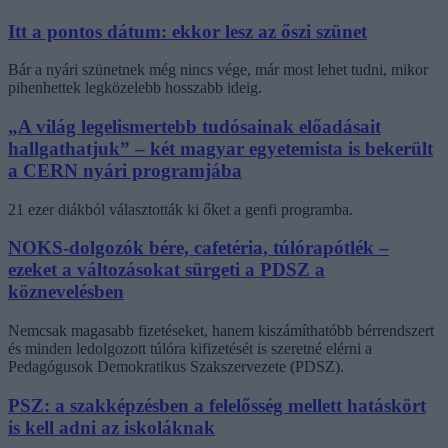
Itt a pontos dátum: ekkor lesz az őszi szünet
Bár a nyári szünetnek még nincs vége, már most lehet tudni, mikor
pihenhettek legközelebb hosszabb ideig.
„A világ legelismertebb tudósainak előadásait
hallgathatjuk” – két magyar egyetemista is bekerült
a CERN nyári programjába
21 ezer diákból választották ki őket a genfi programba.
NOKS-dolgozók bére, cafetéria, túlórapótlék –
ezeket a változásokat sürgeti a PDSZ a
köznevelésben
Nemcsak magasabb fizetéseket, hanem kiszámíthatóbb bérrendszert
és minden ledolgozott túlóra kifizetését is szeretné elérni a
Pedagógusok Demokratikus Szakszervezete (PDSZ).
PSZ: a szakképzésben a felelősség mellett hatáskört
is kell adni az iskoláknak