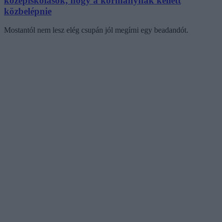
középiskolások, hogy a kormánynak kellett
közbelépnie
Mostantól nem lesz elég csupán jól megírni egy beadandót.