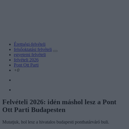
Érettségi-felvételi
felsőoktatási felvételi
egyetemi felvételi
felvételi 2026
Pont Ott Parti
+0
Felvételi 2026: idén máshol lesz a Pont
Ott Parti Budapesten
Mutatjuk, hol lesz a hivatalos budapesti ponthatárváró buli.