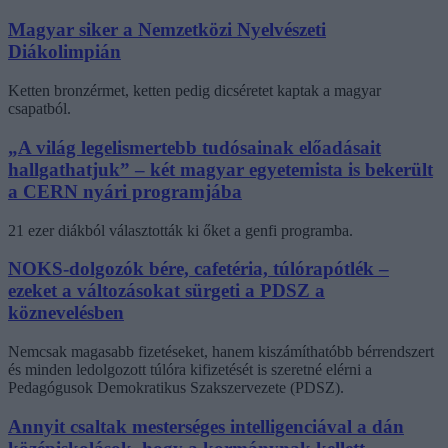
Magyar siker a Nemzetközi Nyelvészeti
Diákolimpián
Ketten bronzérmet, ketten pedig dicséretet kaptak a magyar
csapatból.
„A világ legelismertebb tudósainak előadásait
hallgathatjuk” – két magyar egyetemista is bekerült
a CERN nyári programjába
21 ezer diákból választották ki őket a genfi programba.
NOKS-dolgozók bére, cafetéria, túlórapótlék –
ezeket a változásokat sürgeti a PDSZ a
köznevelésben
Nemcsak magasabb fizetéseket, hanem kiszámíthatóbb bérrendszert
és minden ledolgozott túlóra kifizetését is szeretné elérni a
Pedagógusok Demokratikus Szakszervezete (PDSZ).
Annyit csaltak mesterséges intelligenciával a dán