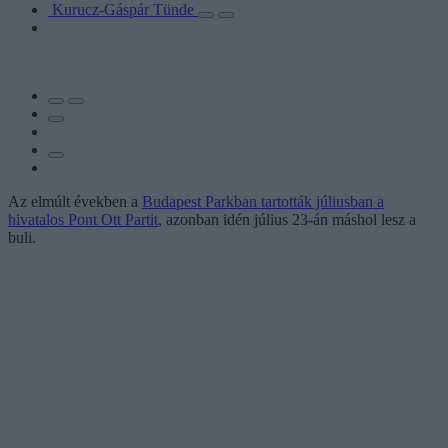
Kurucz-Gáspár Tünde
Az elmúlt években a
Budapest Parkban tartották júliusban a
hivatalos Pont Ott Partit
, azonban idén július 23-án máshol lesz a
buli.