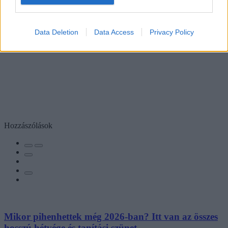
Data Deletion
Data Access
Privacy Policy
Hozzászólások
Mikor pihenhettek még 2026-ban? Itt van az összes
hosszú hétvége és tanítási szünet