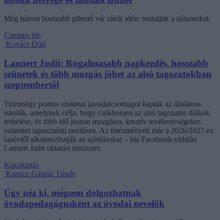
Még három hosszabb pihenő vár rátok idén: mutatjuk a dátumokat.
Campus life
Kovács Dóri
Lannert Judit: Rugalmasabb napkezdés, hosszabb
szünetek és több mozgás jöhet az alsó tagozatokban
szeptembertől
Tizennégy pontos szakmai javaslatcsomagot kaptak az általános
iskolák, amelynek célja, hogy csökkenjen az alsó tagozatos diákok
terhelése, és több idő jusson mozgásra, kreatív tevékenységekre,
valamint tapasztalati tanulásra. Az intézmények már a 2026/2027-es
tanévtől alkalmazhatják az ajánlásokat – írta Facebook-oldalán
Lannert Judit oktatási miniszter.
Közoktatás
Kurucz-Gáspár Tünde
Úgy néz ki, mégsem dolgozhatnak
óvodapedagógusként az óvodai nevelők