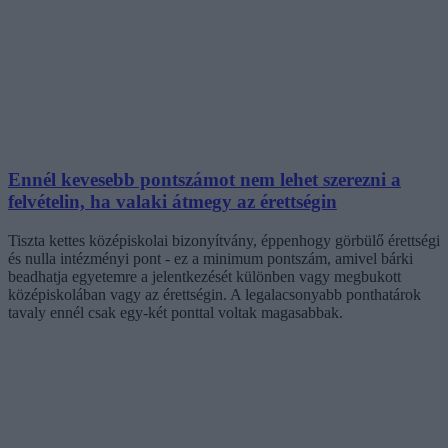
Ennél kevesebb pontszámot nem lehet szerezni a
felvételin, ha valaki átmegy az érettségin
Tiszta kettes középiskolai bizonyítvány, éppenhogy görbülő érettségi
és nulla intézményi pont - ez a minimum pontszám, amivel bárki
beadhatja egyetemre a jelentkezését különben vagy megbukott
középiskolában vagy az érettségin. A legalacsonyabb ponthatárok
tavaly ennél csak egy-két ponttal voltak magasabbak.