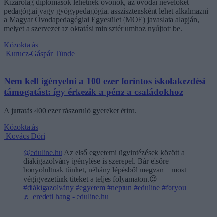
Kizárólag diplomások lehetnek óvónők, az óvodai nevelőket
pedagógiai vagy gyógypedagógiai asszisztensként lehet alkalmazni
a Magyar Óvodapedagógiai Egyesület (MOE) javaslata alapján,
melyet a szervezet az oktatási minisztériumhoz nyújtott be.
Közoktatás
Kurucz-Gáspár Tünde
Nem kell igényelni a 100 ezer forintos iskolakezdési
támogatást: így érkezik a pénz a családokhoz
A juttatás 400 ezer rászoruló gyereket érint.
Közoktatás
Kovács Dóri
@eduline.hu
Az első egyetemi ügyintézések között a
diákigazolvány igénylése is szerepel. Bár elsőre
bonyolultnak tűnhet, néhány lépésből megvan – most
végigvezetünk titeket a teljes folyamaton.😉
#diákigazolvány
#egyetem
#neptun
#eduline
#foryou
♬ eredeti hang - eduline.hu