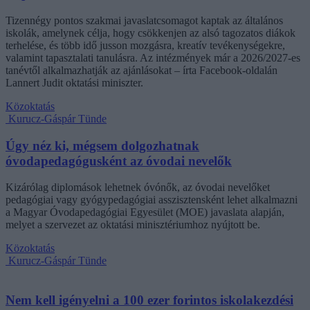
Tizennégy pontos szakmai javaslatcsomagot kaptak az általános
iskolák, amelynek célja, hogy csökkenjen az alsó tagozatos diákok
terhelése, és több idő jusson mozgásra, kreatív tevékenységekre,
valamint tapasztalati tanulásra. Az intézmények már a 2026/2027-es
tanévtől alkalmazhatják az ajánlásokat – írta Facebook-oldalán
Lannert Judit oktatási miniszter.
Közoktatás
Kurucz-Gáspár Tünde
Úgy néz ki, mégsem dolgozhatnak
óvodapedagógusként az óvodai nevelők
Kizárólag diplomások lehetnek óvónők, az óvodai nevelőket
pedagógiai vagy gyógypedagógiai asszisztensként lehet alkalmazni
a Magyar Óvodapedagógiai Egyesület (MOE) javaslata alapján,
melyet a szervezet az oktatási minisztériumhoz nyújtott be.
Közoktatás
Kurucz-Gáspár Tünde
Nem kell igényelni a 100 ezer forintos iskolakezdési