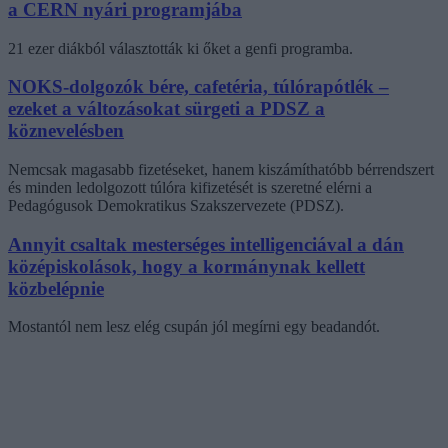
a CERN nyári programjába
21 ezer diákból választották ki őket a genfi programba.
NOKS-dolgozók bére, cafetéria, túlórapótlék –
ezeket a változásokat sürgeti a PDSZ a
köznevelésben
Nemcsak magasabb fizetéseket, hanem kiszámíthatóbb bérrendszert
és minden ledolgozott túlóra kifizetését is szeretné elérni a
Pedagógusok Demokratikus Szakszervezete (PDSZ).
Annyit csaltak mesterséges intelligenciával a dán
középiskolások, hogy a kormánynak kellett
közbelépnie
Mostantól nem lesz elég csupán jól megírni egy beadandót.