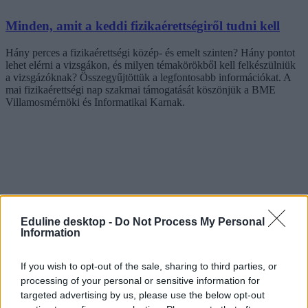
Minden, amit a keddi fizikaérettségiről tudni kell
Hány perces a fizikaérettségi közép- és emelt szinten? Hány pontot
lehet elérni a vizsgákon, és milyen témakörökből kell felkészülniük
a vizsgázóknak? Összegyűjtöttük a legfontosabb információkat. A
mai fizikaérettségi nap szakmai támogatását köszönjük a BME
Villamosmérnöki és Informatikai Karnak.
Eduline desktop -
Do Not Process My Personal
Information
If you wish to opt-out of the sale, sharing to third parties, or
processing of your personal or sensitive information for
targeted advertising by us, please use the below opt-out