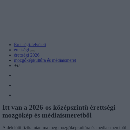
Érettségi-felvételi
érettségi
érettségi 2026
mozgóképkultúra és médiaismeret
+0
Itt van a 2026-os középszintű érettségi
mozgókép és médiaismeretből
A délelőtti fizika után ma még mozgóképkultúra és médiaismeretből