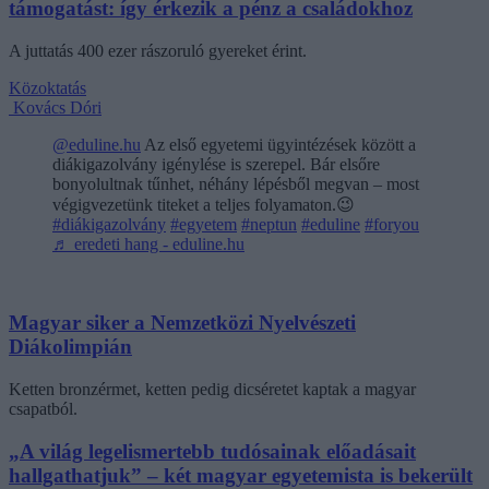
támogatást: így érkezik a pénz a családokhoz
A juttatás 400 ezer rászoruló gyereket érint.
Közoktatás
Kovács Dóri
@eduline.hu
Az első egyetemi ügyintézések között a
diákigazolvány igénylése is szerepel. Bár elsőre
bonyolultnak tűnhet, néhány lépésből megvan – most
végigvezetünk titeket a teljes folyamaton.😉
#diákigazolvány
#egyetem
#neptun
#eduline
#foryou
♬ eredeti hang - eduline.hu
Magyar siker a Nemzetközi Nyelvészeti
Diákolimpián
Ketten bronzérmet, ketten pedig dicséretet kaptak a magyar
csapatból.
„A világ legelismertebb tudósainak előadásait
hallgathatjuk” – két magyar egyetemista is bekerült