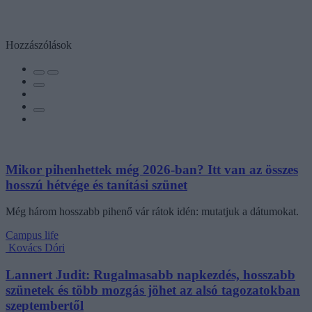
Hozzászólások
Mikor pihenhettek még 2026-ban? Itt van az összes
hosszú hétvége és tanítási szünet
Még három hosszabb pihenő vár rátok idén: mutatjuk a dátumokat.
Campus life
Kovács Dóri
Lannert Judit: Rugalmasabb napkezdés, hosszabb
szünetek és több mozgás jöhet az alsó tagozatokban
szeptembertől