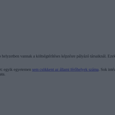
b helyzetben vannak a költségtérítéses képzésre pályázó társaiknál. E
zet: egyik egyetemen
sem csökkent az állami férőhelyek száma
. Sok int
ata.