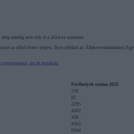
n még mindig nem érik el a 2024-es szinteket.
ozott az előző évhez képest. Ilyen például az Állatorvostudományi Eg
 egyetemeken, azt itt mutatjuk:
Férőhelyek száma 2025
210
82
2295
4202
438
4562
8594