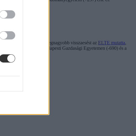
ami férőhelyek számát. A legnagyobb visszaesést az
ELTE mutatta
,
rtékű csökkenés volt a Budapesti Gazdasági Egyetemen (-690) és a