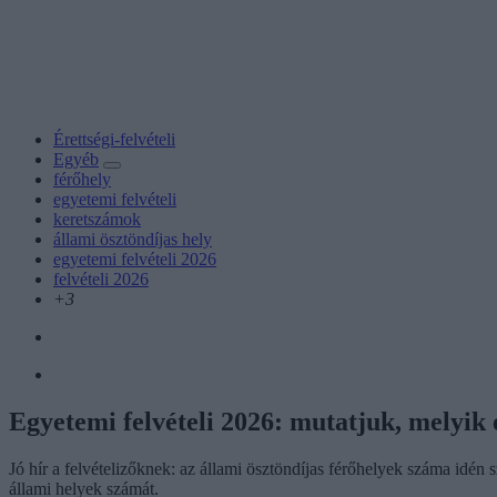
Érettségi-felvételi
Egyéb
férőhely
egyetemi felvételi
keretszámok
állami ösztöndíjas hely
egyetemi felvételi 2026
felvételi 2026
+3
Egyetemi felvételi 2026: mutatjuk, melyik
Jó hír a felvételizőknek: az állami ösztöndíjas férőhelyek száma idén
állami helyek számát.