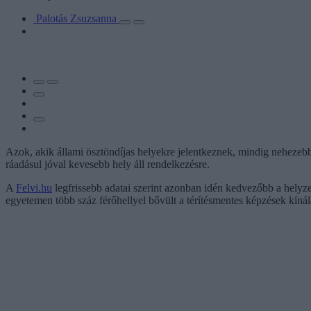
Palotás Zsuzsanna
Azok, akik állami ösztöndíjas helyekre jelentkeznek, mindig nehezeb
ráadásul jóval kevesebb hely áll rendelkezésre.
A
Felvi.hu
legfrissebb adatai szerint azonban idén kedvezőbb a hely
egyetemen több száz férőhellyel bővült a térítésmentes képzések kínál