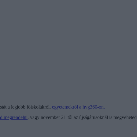
stát a legjobb főiskolákról,
egyetemekről a hvg360-on.
dod megrendelni
, vagy november 21-től az újságárusoknál is megveheted