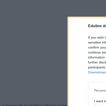
Eduline d
If you wish 
sensitive in
confirm you
continue se
information 
further disc
participants
Downstream 
Persona
I want t
A legnagyobb növekedést az Eötvös Loránd Tudományegyetem (+878 f