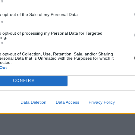
In
o opt-out of the Sale of my Personal Data.
In
to opt-out of processing my Personal Data for Targeted
ing.
tavaly januárban is
beszámoltunk róla
, 32 egyetem csökkentette az áll
In
 Egyetem több mint 800 helyes csökkenéssel. Jelentősebb, de kisebb mé
o opt-out of Collection, Use, Retention, Sale, and/or Sharing
ersonal Data that Is Unrelated with the Purposes for which it
lected.
Out
CONFIRM
Data Deletion
Data Access
Privacy Policy