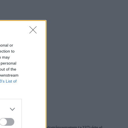
sonal or
ection to
ou may
 personal
out of the
 downstream
B’s List of
m (+280) és a Szegedi Tudományegyetem (+237) érte el.