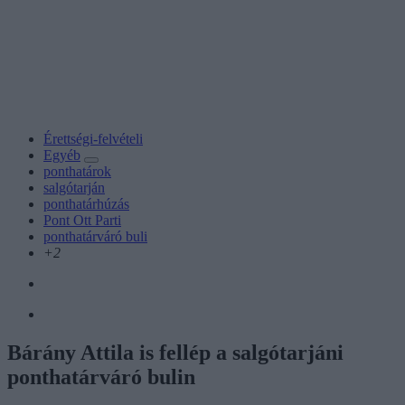
Érettségi-felvételi
Egyéb
ponthatárok
salgótarján
ponthatárhúzás
Pont Ott Parti
ponthatárváró buli
+2
Bárány Attila is fellép a salgótarjáni
ponthatárváró bulin