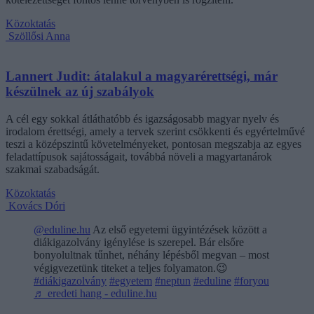
Közoktatás
Szöllősi Anna
Lannert Judit: átalakul a magyarérettségi, már
készülnek az új szabályok
A cél egy sokkal átláthatóbb és igazságosabb magyar nyelv és
irodalom érettségi, amely a tervek szerint csökkenti és egyértelművé
teszi a középszintű követelményeket, pontosan megszabja az egyes
feladattípusok sajátosságait, továbbá növeli a magyartanárok
szakmai szabadságát.
Közoktatás
Kovács Dóri
@eduline.hu
Az első egyetemi ügyintézések között a
diákigazolvány igénylése is szerepel. Bár elsőre
bonyolultnak tűnhet, néhány lépésből megvan – most
végigvezetünk titeket a teljes folyamaton.😉
#diákigazolvány
#egyetem
#neptun
#eduline
#foryou
♬ eredeti hang - eduline.hu