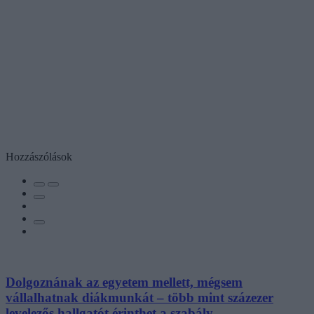
Hozzászólások
Dolgoznának az egyetem mellett, mégsem
vállalhatnak diákmunkát – több mint százezer
levelezős hallgatót érinthet a szabály