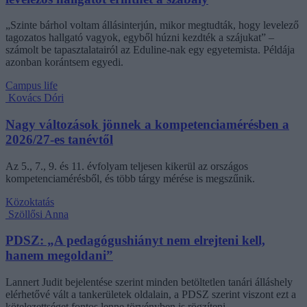
„Szinte bárhol voltam állásinterjún, mikor megtudták, hogy levelező
tagozatos hallgató vagyok, egyből húzni kezdték a szájukat” –
számolt be tapasztalatairól az Eduline-nak egy egyetemista. Példája
azonban korántsem egyedi.
Campus life
Kovács Dóri
Nagy változások jönnek a kompetenciamérésben a
2026/27-es tanévtől
Az 5., 7., 9. és 11. évfolyam teljesen kikerül az országos
kompetenciamérésből, és több tárgy mérése is megszűnik.
Közoktatás
Szöllősi Anna
PDSZ: „A pedagógushiányt nem elrejteni kell,
hanem megoldani”
Lannert Judit bejelentése szerint minden betöltetlen tanári álláshely
elérhetővé vált a tankerületek oldalain, a PDSZ szerint viszont ezt a
kötelezettséget fontos lenne törvényben is rögzíteni.