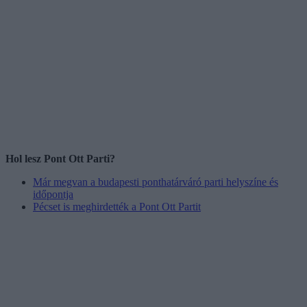
Hol lesz Pont Ott Parti?
Már megvan a budapesti ponthatárváró parti helyszíne és
időpontja
Pécset is meghirdették a Pont Ott Partit