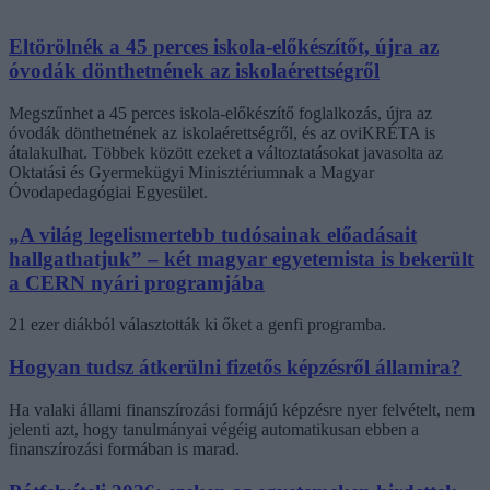
Eltörölnék a 45 perces iskola-előkészítőt, újra az
óvodák dönthetnének az iskolaérettségről
Megszűnhet a 45 perces iskola-előkészítő foglalkozás, újra az
óvodák dönthetnének az iskolaérettségről, és az oviKRÉTA is
átalakulhat. Többek között ezeket a változtatásokat javasolta az
Oktatási és Gyermekügyi Minisztériumnak a Magyar
Óvodapedagógiai Egyesület.
„A világ legelismertebb tudósainak előadásait
hallgathatjuk” – két magyar egyetemista is bekerült
a CERN nyári programjába
21 ezer diákból választották ki őket a genfi programba.
Hogyan tudsz átkerülni fizetős képzésről államira?
Ha valaki állami finanszírozási formájú képzésre nyer felvételt, nem
jelenti azt, hogy tanulmányai végéig automatikusan ebben a
finanszírozási formában is marad.