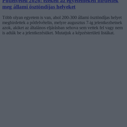
Pótfelvételi 2026: ezeken az egyetemeken hirdettek
meg állami ösztöndíjas helyeket
Több olyan egyetem is van, ahol 200-300 állami ösztöndíjas helyet
meghirdettek a pótfelvételin, melyre augusztus 7-ig jelentkezhetnek
azok, akiket az általános eljárásban sehova sem vettek fel vagy nem
is adták be a jelentkezésüket. Mutatjuk a képzésterületi listákat.