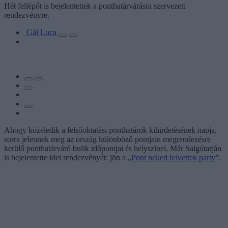
Hét fellépőt is bejelentettek a ponthatárvárásra szervezett
rendezvényre.
Gál Luca
Ahogy közeledik a felsőoktatási ponthatárok kihirdetésének napja,
sorra jelennek meg az ország különböző pontjain megrendezésre
kerülő ponthatárváró bulik időpontjai és helyszínei. Már Salgótarján
is bejelentette idei rendezvényét: jön a „
Pont neked felvettek party
”.