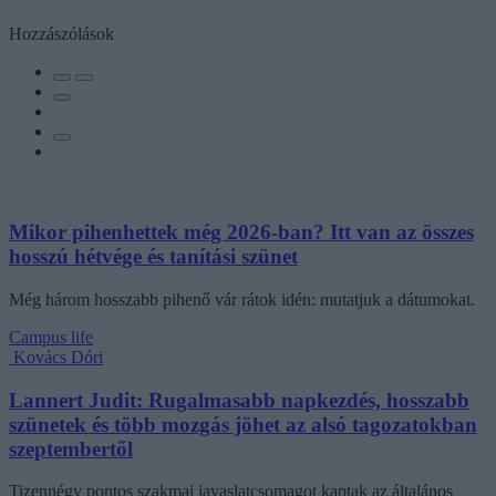
Hozzászólások
Mikor pihenhettek még 2026-ban? Itt van az összes
hosszú hétvége és tanítási szünet
Még három hosszabb pihenő vár rátok idén: mutatjuk a dátumokat.
Campus life
Kovács Dóri
Lannert Judit: Rugalmasabb napkezdés, hosszabb
szünetek és több mozgás jöhet az alsó tagozatokban
szeptembertől
Tizennégy pontos szakmai javaslatcsomagot kaptak az általános