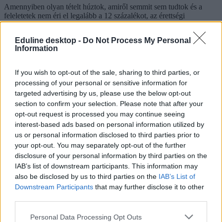
Amennyiben olyan tételt húztok, amiről semmit sem tudtok és a
feleletetek nem éri el legalább a 12 százalékot, az érettségi
vizsgabizottság elnöke dönthet úgy, hogy póttételt húzat veletek.
Ebben az esetben ugyanakkor fontos, hogy tudjátok; akkor sem
Eduline desktop -
Do Not Process My Personal
lehet maxpontos a feleletetek, ha ennél a tételnél már mindent
Information
tökéletesen tudtok. Az elért pontszámnak csupán a felét kaphatjátok
meg.
If you wish to opt-out of the sale, sharing to third parties, or
Mikor lehet póttételt húzni az érettségin?
processing of your personal or sensitive information for
targeted advertising by us, please use the below opt-out
Hány pontot ér a szóbeli érettségi?
section to confirm your selection. Please note that after your
A szóbeli érettségi vizsgák pontozása tantárgyanként és
opt-out request is processed you may continue seeing
vizsgaszintenként eltérő.
interest-based ads based on personal information utilized by
us or personal information disclosed to third parties prior to
Ennyi pontot szerezhettek a főbb tárgyakból a szóbeli érettségin
your opt-out. You may separately opt-out of the further
Magyar nyelv és irodalomból a szóbeli érettségi 50 pontot ér;
disclosure of your personal information by third parties on the
IAB’s list of downstream participants. This information may
25 pont az irodalom,
also be disclosed by us to third parties on the
IAB’s List of
10 pont a nyelvtan tétel kifejtése,
Downstream Participants
that may further disclose it to other
15 pont pedig a szóbeli felelet nyelvi minősége.
third parties.
Történelemből a szóbeli maximum 50 pontos, idegen nyelvek
esetében pedig 30 pontos.
Personal Data Processing Opt Outs