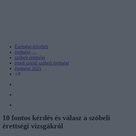
Érettségi-felvételi
érettségi
szóbeli érettségi
emelt szintű szóbeli érettségi
érettségi 2025
+0
10 fontos kérdés és válasz a szóbeli
érettségi vizsgákról