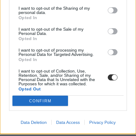
Mikor kell matekból és digitális kultúrából is szóbelizni?
I want to opt-out of the Sharing of my
personal data.
Emelt szinten mindig, középszinten viszont csak akkor, ha az
Opted In
írásbelin elért pontszám nem éri el a 25 százalékot, de legalább 12
százalékot igen.
I want to opt-out of the Sale of my
Personal Data.
Mikor és kiknek kell szóbelizni matekból?
Opted In
I want to opt-out of processing my
Personal Data for Targeted Advertising.
Opted In
I want to opt-out of Collection, Use,
Retention, Sale, and/or Sharing of my
Personal Data that Is Unrelated with the
Purposes for which it was collected.
Opted Out
CONFIRM
Data Deletion
Data Access
Privacy Policy