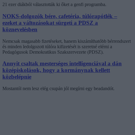
21 ezer diákból választották ki őket a genfi programba.
NOKS-dolgozók bére, cafetéria, túlórapótlék –
ezeket a változásokat sürgeti a PDSZ a
köznevelésben
Nemcsak magasabb fizetéseket, hanem kiszámíthatóbb bérrendszert
és minden ledolgozott túlóra kifizetését is szeretné elérni a
Pedagógusok Demokratikus Szakszervezete (PDSZ).
Annyit csaltak mesterséges intelligenciával a dán
középiskolások, hogy a kormánynak kellett
közbelépnie
Mostantól nem lesz elég csupán jól megírni egy beadandót.