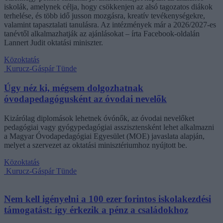
iskolák, amelynek célja, hogy csökkenjen az alsó tagozatos diákok
terhelése, és több idő jusson mozgásra, kreatív tevékenységekre,
valamint tapasztalati tanulásra. Az intézmények már a 2026/2027-es
tanévtől alkalmazhatják az ajánlásokat – írta Facebook-oldalán
Lannert Judit oktatási miniszter.
Közoktatás
Kurucz-Gáspár Tünde
Úgy néz ki, mégsem dolgozhatnak
óvodapedagógusként az óvodai nevelők
Kizárólag diplomások lehetnek óvónők, az óvodai nevelőket
pedagógiai vagy gyógypedagógiai asszisztensként lehet alkalmazni
a Magyar Óvodapedagógiai Egyesület (MOE) javaslata alapján,
melyet a szervezet az oktatási minisztériumhoz nyújtott be.
Közoktatás
Kurucz-Gáspár Tünde
Nem kell igényelni a 100 ezer forintos iskolakezdési
támogatást: így érkezik a pénz a családokhoz