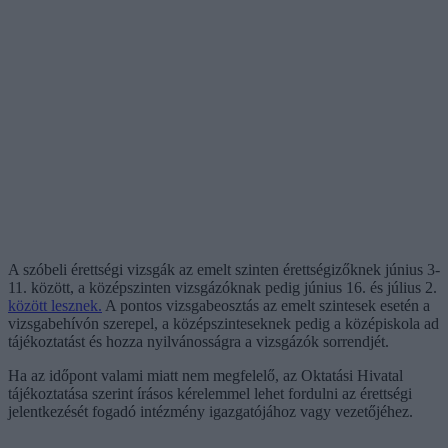
A szóbeli érettségi vizsgák az emelt szinten érettségizőknek június 3-
11. között, a középszinten vizsgázóknak pedig június 16. és július 2.
között lesznek.
A pontos vizsgabeosztás az emelt szintesek esetén a
vizsgabehívón szerepel, a középszinteseknek pedig a középiskola ad
tájékoztatást és hozza nyilvánosságra a vizsgázók sorrendjét.
Ha az időpont valami miatt nem megfelelő, az Oktatási Hivatal
tájékoztatása szerint írásos kérelemmel lehet fordulni az érettségi
jelentkezését fogadó intézmény igazgatójához vagy vezetőjéhez.