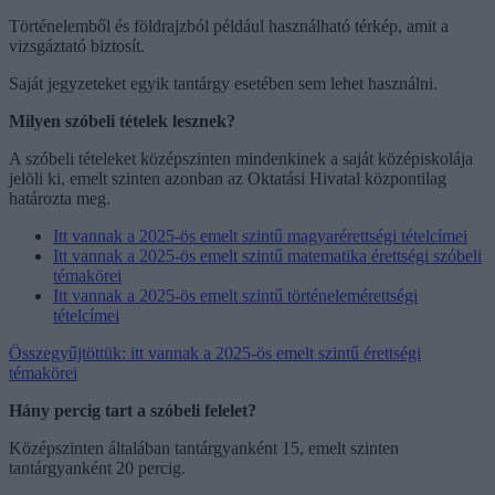
Történelemből és földrajzból például használható térkép, amit a
vizsgáztató biztosít.
Saját jegyzeteket egyik tantárgy esetében sem lehet használni.
Milyen szóbeli tételek lesznek?
A szóbeli tételeket középszinten mindenkinek a saját középiskolája
jelöli ki, emelt szinten azonban az Oktatási Hivatal központilag
határozta meg.
Itt vannak a 2025-ös emelt szintű magyarérettségi tételcímei
Itt vannak a 2025-ös emelt szintű matematika érettségi szóbeli
témakörei
Itt vannak a 2025-ös emelt szintű történelemérettségi
tételcímei
Összegyűjtöttük: itt vannak a 2025-ös emelt szintű érettségi
témakörei
Hány percig tart a szóbeli felelet?
Középszinten általában tantárgyanként 15, emelt szinten
tantárgyanként 20 percig.