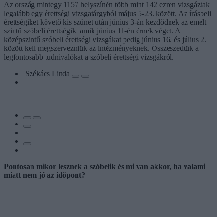
Az ország mintegy 1157 helyszínén több mint 142 ezren vizsgáztak
legalább egy érettségi vizsgatárgyból május 5-23. között. Az írásbeli
érettségiket követő kis szünet után június 3-án kezdődnek az emelt
szintű szóbeli érettségik, amik június 11-én érnek véget. A
középszintű szóbeli érettségi vizsgákat pedig június 16. és július 2.
között kell megszervezniük az intézményeknek. Összeszedtük a
legfontosabb tudnivalókat a szóbeli érettségi vizsgákról.
Székács Linda
Pontosan mikor lesznek a szóbelik és mi van akkor, ha valami
miatt nem jó az időpont?