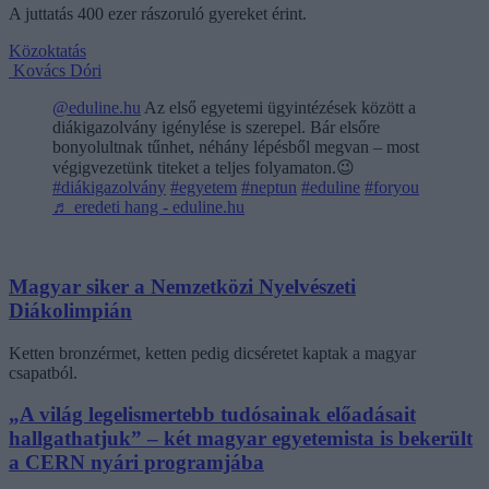
A juttatás 400 ezer rászoruló gyereket érint.
Közoktatás
Kovács Dóri
@eduline.hu
Az első egyetemi ügyintézések között a
diákigazolvány igénylése is szerepel. Bár elsőre
bonyolultnak tűnhet, néhány lépésből megvan – most
végigvezetünk titeket a teljes folyamaton.😉
#diákigazolvány
#egyetem
#neptun
#eduline
#foryou
♬ eredeti hang - eduline.hu
Magyar siker a Nemzetközi Nyelvészeti
Diákolimpián
Ketten bronzérmet, ketten pedig dicséretet kaptak a magyar
csapatból.
„A világ legelismertebb tudósainak előadásait
hallgathatjuk” – két magyar egyetemista is bekerült
a CERN nyári programjába