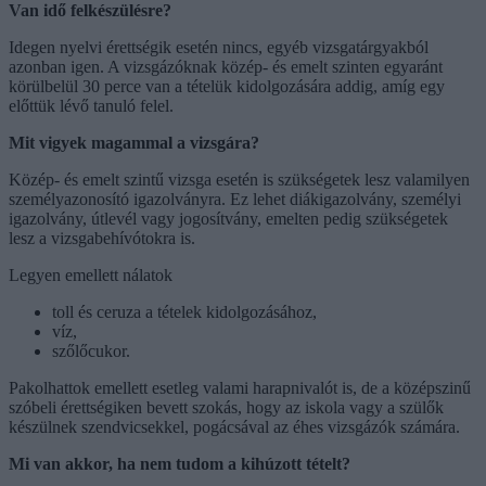
Van idő felkészülésre?
Idegen nyelvi érettségik esetén nincs, egyéb vizsgatárgyakból
azonban igen. A vizsgázóknak közép- és emelt szinten egyaránt
körülbelül 30 perce van a tételük kidolgozására addig, amíg egy
előttük lévő tanuló felel.
Mit vigyek magammal a vizsgára?
Közép- és emelt szintű vizsga esetén is szükségetek lesz valamilyen
személyazonosító igazolványra. Ez lehet diákigazolvány, személyi
igazolvány, útlevél vagy jogosítvány, emelten pedig szükségetek
lesz a vizsgabehívótokra is.
Legyen emellett nálatok
toll és ceruza a tételek kidolgozásához,
víz,
szőlőcukor.
Pakolhattok emellett esetleg valami harapnivalót is, de a középszinű
szóbeli érettségiken bevett szokás, hogy az iskola vagy a szülők
készülnek szendvicsekkel, pogácsával az éhes vizsgázók számára.
Mi van akkor, ha nem tudom a kihúzott tételt?