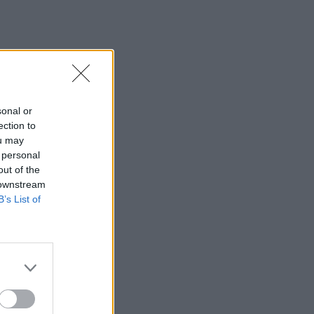
sonal or
ection to
ou may
 personal
out of the
 downstream
B’s List of