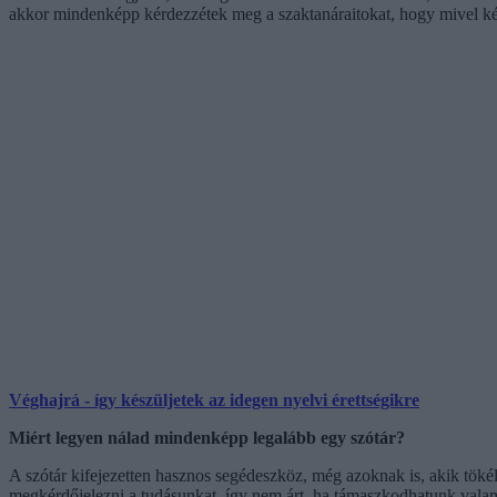
akkor mindenképp kérdezzétek meg a szaktanáraitokat, hogy mivel készü
Véghajrá - így készüljetek az idegen nyelvi érettségikre
Miért legyen nálad mindenképp legalább egy szótár?
A szótár kifejezetten hasznos segédeszköz, még azoknak is, akik töké
megkérdőjelezni a tudásunkat, így nem árt, ha támaszkodhatunk valam