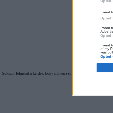
Opted 
I want t
Opted 
I want 
Advertis
Opted 
I want t
of my P
was col
Opted 
Sokszor felmerül a kérdés, hogy milyen szótárt lehet használni az írá