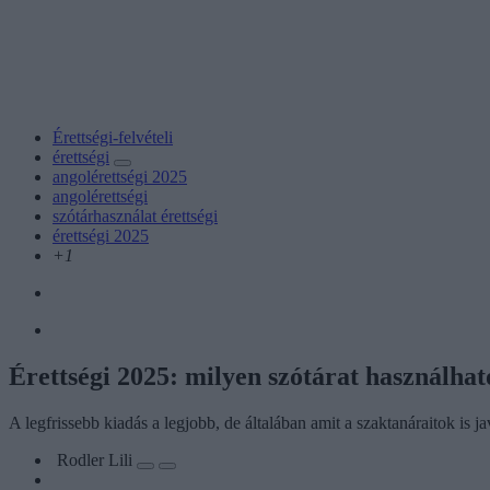
Érettségi-felvételi
érettségi
angolérettségi 2025
angolérettségi
szótárhasználat érettségi
érettségi 2025
+1
Érettségi 2025: milyen szótárat használhat
A legfrissebb kiadás a legjobb, de általában amit a szaktanáraitok is j
Rodler Lili