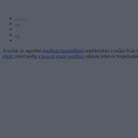
A szótár az egyetlen
legálisan használható
segédeszköz a május 8-án ír
rövid
, mind pedig
a hosszú esszé esetében
nálatok lehet és forgathatjá