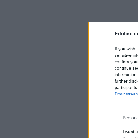
Eduline d
If you wish 
sensitive in
confirm you
continue se
information 
further disc
participants
Downstream 
Persona
I want t