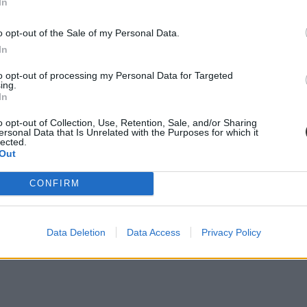
In
o opt-out of the Sale of my Personal Data.
In
to opt-out of processing my Personal Data for Targeted
ing.
In
o opt-out of Collection, Use, Retention, Sale, and/or Sharing
ersonal Data that Is Unrelated with the Purposes for which it
lected.
Out
CONFIRM
sbelinél. Az Oktatási Hivatalnak ezzel kapcsolatban egy kikötése van:
Data Deletion
Data Access
Privacy Policy