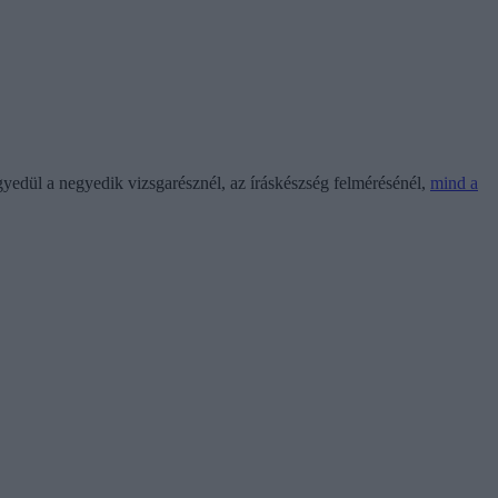
gyedül a negyedik vizsgarésznél, az íráskészség felmérésénél,
mind a