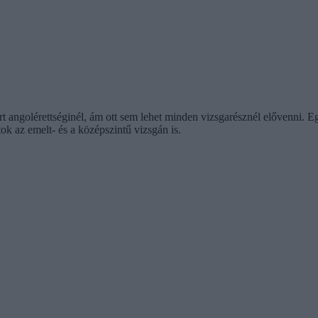
t angolérettséginél, ám ott sem lehet minden vizsgarésznél elővenni. E
tok az emelt- és a középszintű vizsgán is.