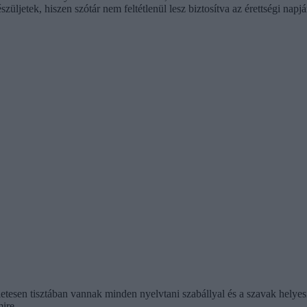
ljetek, hiszen szótár nem feltétlenül lesz biztosítva az érettségi nap
letesen tisztában vannak minden nyelvtani szabállyal és a szavak helye
ire.