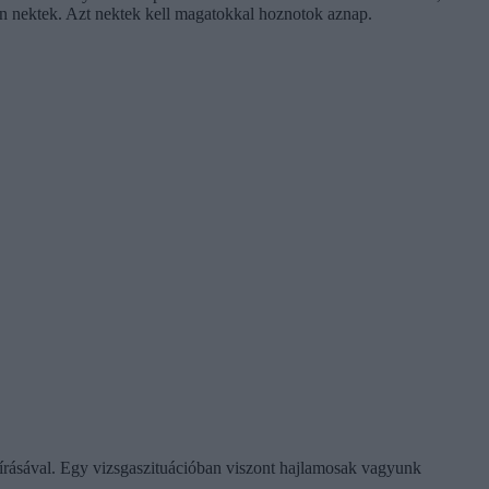
ján nektek. Azt nektek kell magatokkal hoznotok aznap.
sírásával. Egy vizsgaszituációban viszont hajlamosak vagyunk