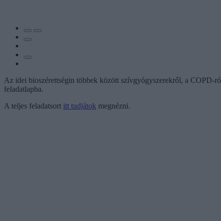
Az idei bioszérettségin többek között szívgyógyszerekről, a COPD-ról 
feladatlapba.
A teljes feladatsort
itt tudjátok
megnézni.