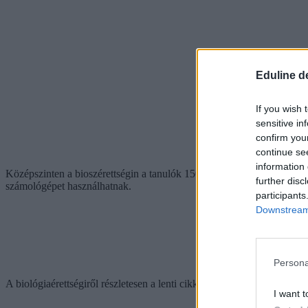
Eduline d
If you wish 
sensitive in
confirm you
continue se
information 
Középszinten a bioszérettségin a tanulók 150 percet kapnak a feladat
further disc
számológépet használhatnak.
participants
Downstream 
Persona
A biológiaérettségiről részletesen a lenti cikkünkben foglalkoztunk.
I want t