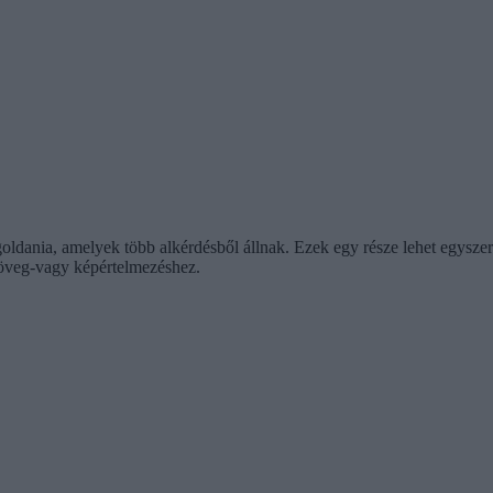
oldania, amelyek több alkérdésből állnak. Ezek egy része lehet egyszerű
szöveg-vagy képértelmezéshez.