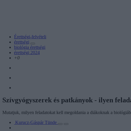
Érettségi-felvételi
érettségi
biológia érettségi
érettségi 2024
+0
Szívgyógyszerek és patkányok - ilyen felad
Mutatjuk, milyen feladatokat kell megoldania a diákoknak a biológi
Kurucz-Gáspár Tünde