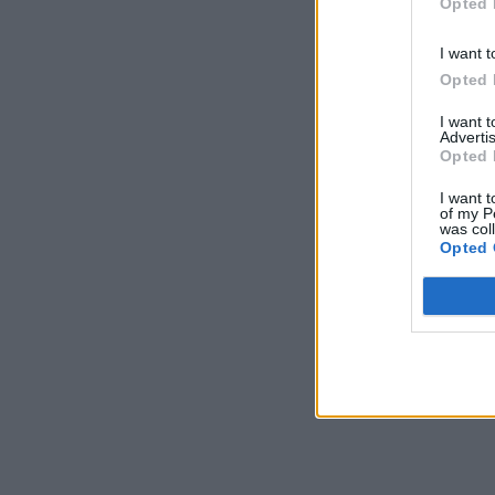
Opted 
I want t
Opted 
I want 
Advertis
Opted 
I want t
of my P
was col
Opted 