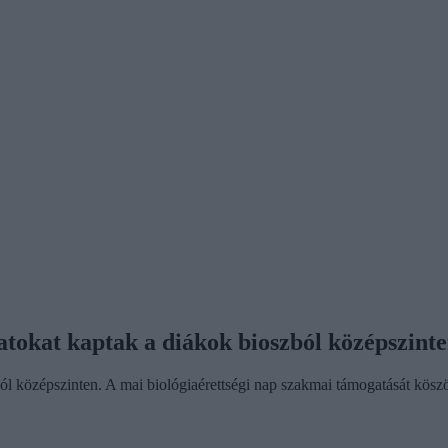
atokat kaptak a diákok bioszból középszint
ából középszinten. A mai biológiaérettségi nap szakmai támogatását 