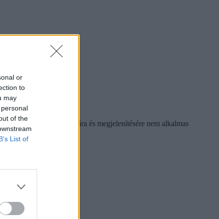
sonal or
ection to
ou may
 personal
out of the
g szöveges adatok tárolására és megjelenítésére nem alkalmas
 downstream
B’s List of