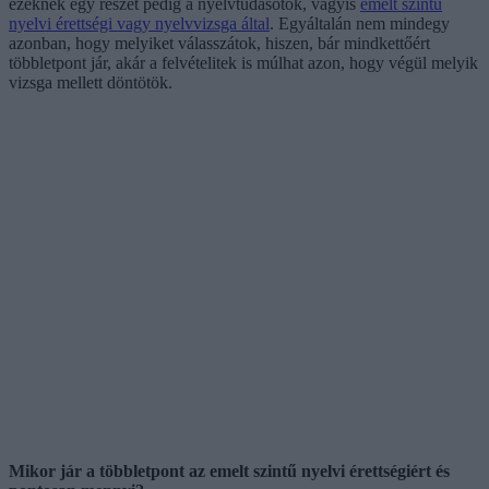
ezeknek egy részét pedig a nyelvtudásotok, vagyis
emelt szintű
nyelvi érettségi vagy nyelvvizsga által
. Egyáltalán nem mindegy
azonban, hogy melyiket válasszátok, hiszen, bár mindkettőért
többletpont jár, akár a felvételitek is múlhat azon, hogy végül melyik
vizsga mellett döntötök.
Mikor jár a többletpont az emelt szintű nyelvi érettségiért és