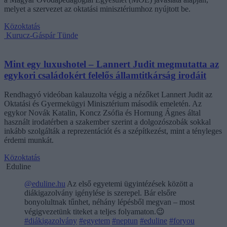
melyet a szervezet az oktatási minisztériumhoz nyújtott be.
Közoktatás
Kurucz-Gáspár Tünde
Mint egy luxushotel – Lannert Judit megmutatta az
egykori családokért felelős államtitkárság irodáit
Rendhagyó videóban kalauzolta végig a nézőket Lannert Judit az
Oktatási és Gyermekügyi Minisztérium második emeletén. Az
egykor Novák Katalin, Koncz Zsófia és Hornung Ágnes által
használt irodatérben a szakember szerint a dolgozószobák sokkal
inkább szolgálták a reprezentációt és a szépítkezést, mint a tényleges
érdemi munkát.
Közoktatás
Eduline
@eduline.hu
Az első egyetemi ügyintézések között a
diákigazolvány igénylése is szerepel. Bár elsőre
bonyolultnak tűnhet, néhány lépésből megvan – most
végigvezetünk titeket a teljes folyamaton.😉
#diákigazolvány
#egyetem
#neptun
#eduline
#foryou