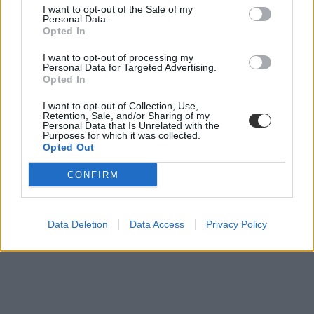
I want to opt-out of the Sale of my
emelt szintű érettségi
Personal Data.
felsőoktatási felvételi
Opted In
felvételi 2023
felsőoktatási felvételi 2023
I want to opt-out of processing my
pontszámítás 2023
Personal Data for Targeted Advertising.
nyelvi érettségi 2023
Opted In
I want to opt-out of Collection, Use,
Retention, Sale, and/or Sharing of my
Personal Data that Is Unrelated with the
Purposes for which it was collected.
Opted Out
CONFIRM
Data Deletion
Data Access
Privacy Policy