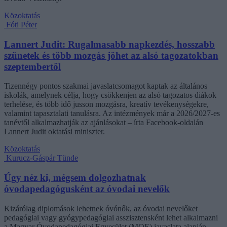
Közoktatás
Fóti Péter
Lannert Judit: Rugalmasabb napkezdés, hosszabb
szünetek és több mozgás jöhet az alsó tagozatokban
szeptembertől
Tizennégy pontos szakmai javaslatcsomagot kaptak az általános
iskolák, amelynek célja, hogy csökkenjen az alsó tagozatos diákok
terhelése, és több idő jusson mozgásra, kreatív tevékenységekre,
valamint tapasztalati tanulásra. Az intézmények már a 2026/2027-es
tanévtől alkalmazhatják az ajánlásokat – írta Facebook-oldalán
Lannert Judit oktatási miniszter.
Közoktatás
Kurucz-Gáspár Tünde
Úgy néz ki, mégsem dolgozhatnak
óvodapedagógusként az óvodai nevelők
Kizárólag diplomások lehetnek óvónők, az óvodai nevelőket
pedagógiai vagy gyógypedagógiai asszisztensként lehet alkalmazni
a Magyar Óvodapedagógiai Egyesület (MOE) javaslata alapján,