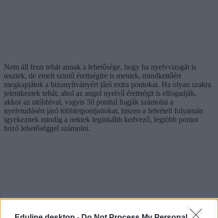
Nem áll fenn tehát annak a lehetősége, hogy ha nyelvvizsgát is
tesztek, de emelt szintű érettségire is mentek, mindkettőért
megkapjátok a bizonyítványért járó extra pontokat. Ha olyan szakra
jelentkeztek tehát, ahol az angol nyelvű érettségit is elfogadják,
akkor az utóbbival, vagyis 50 ponttal fogják számolni a
nyelvtudásért járó többletpontjaitokat, hiszen a felvételi folyamán
igyekeznek mindig a nektek leginkább kedvező, legtöbb pontot
hozó lehetőséggel számolni.
Eduline desktop -
Do Not Process My Personal