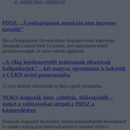
♬ eredeti hang - eduline.hu
PDSZ: „A pedagógusok munkája nem ingyenes
tartalék”
Bár a Pedagógusok Demokratikus Szakszervezete alapvetően
támogatja Lannert Judit 14 pontos, alsó tagozatokat érintő
javaslatcsomagját, de azért vannak aggályaik.
„A világ legelismertebb tudósainak előadásait
hallgathatjuk” – két magyar egyetemista is bekerült
a CERN nyári programjába
21 ezer diákból választották ki őket a genfi programba.
NOKS-dolgozók bére, cafetéria, túlórapótlék –
ezeket a változásokat sürgeti a PDSZ a
köznevelésben
Nemcsak magasabb fizetéseket, hanem kiszámíthatóbb bérrendszert
és minden ledolgozott túlóra kifizetését is szeretné elérni a