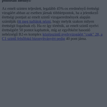
pontosan mennyi?
Az emelt szinten teljesített, legalább 45%-os eredményű érettségi
vizsgáért abban az esetben járnak többletpontok, ha a jelentkező
érettségi pontjait az emelt szintű vizsgaeredmények alapján
számítják (
itt meg tudjátok nézni
, hogy melyik szakon milyen
érettségit fogadnak el). Ha ez így történik, az emelt szintű nyelvi
érettségiért 50 pontot kaphattok, míg az egyébként hasonló
nehézségű B2-es komplex
középszintű nyelvvizsgáért "csak" 28, a
C1 szintű felsőfokú bizonyítványért pedig
40 pont járna.