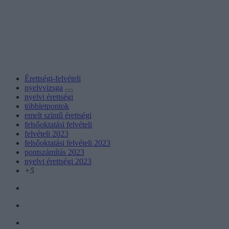
Érettségi-felvételi
nyelvvizsga
nyelvi érettségi
többletpontok
emelt szintű érettségi
felsőoktatási felvételi
felvételi 2023
felsőoktatási felvételi 2023
pontszámítás 2023
nyelvi érettségi 2023
+5