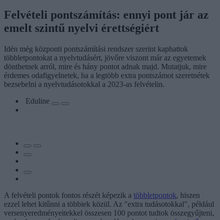
Felvételi pontszámítás: ennyi pont jár az
emelt szintű nyelvi érettségiért
Idén még központi pontszámítási rendszer szerint kaphattok
többletpontokat a nyelvtudásért, jövőre viszont már az egyetemek
dönthetnek arról, mire és hány pontot adnak majd. Mutatjuk, mire
érdemes odafigyelnetek, ha a legtöbb extra pontszámot szeretnétek
bezsebelni a nyelvtudásotokkal a 2023-as felvételin.
Eduline
A felvételi pontok fontos részét képezik a
többletpontok
, hiszen
ezzel lehet kitűnni a többiek közül. Az "extra tudásotokkal", például
versenyeredményeitekkel összesen 100 pontot tudtok összegyűjteni,