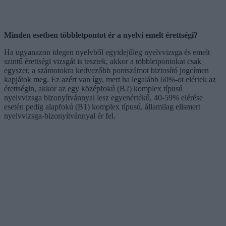
Minden esetben többletpontot ér a nyelvi emelt érettségi?
Ha ugyanazon idegen nyelvből egyidejűleg nyelvvizsga és emelt
szintű érettségi vizsgát is tesztek, akkor a többletpontokat csak
egyszer, a számotokra kedvezőbb pontszámot biztosító jogcímen
kapjátok meg. Ez azért van így, mert ha legalább 60%-ot elértek az
érettségin, akkor az egy középfokú (B2) komplex típusú
nyelvvizsga bizonyítvánnyal lesz egyenértékű, 40-59% elérése
esetén pedig alapfokú (B1) komplex típusú, államilag elismert
nyelvvizsga-bizonyítvánnyal ér fel.