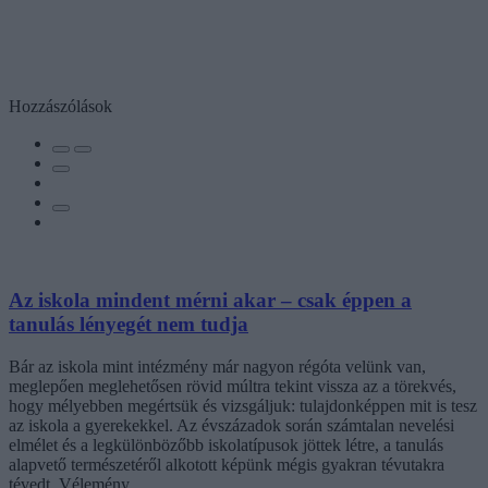
Hozzászólások
Az iskola mindent mérni akar – csak éppen a
tanulás lényegét nem tudja
Bár az iskola mint intézmény már nagyon régóta velünk van,
meglepően meglehetősen rövid múltra tekint vissza az a törekvés,
hogy mélyebben megértsük és vizsgáljuk: tulajdonképpen mit is tesz
az iskola a gyerekekkel. Az évszázadok során számtalan nevelési
elmélet és a legkülönbözőbb iskolatípusok jöttek létre, a tanulás
alapvető természetéről alkotott képünk mégis gyakran tévutakra
tévedt. Vélemény.