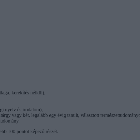
laga, kerekítés nélkül),
gi nyelv és irodalom),
ntárgy vagy két, legalább egy évig tanult, választott természettudomány
ttudomány.
jebb 100 pontot képező részét.