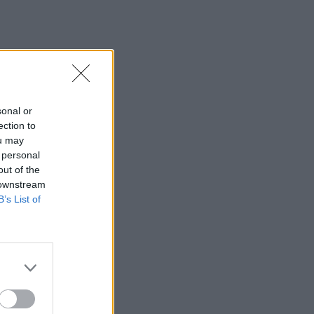
sonal or
ection to
ou may
 personal
out of the
 downstream
B’s List of