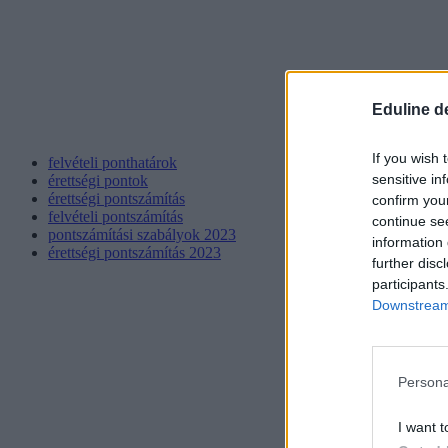
Eduline d
If you wish 
felvételi ponthatárok
sensitive in
érettségi pontok
érettségi pontszámítás
confirm you
felvételi pontszámítás
continue se
pontszámítási szabályok 2023
information 
érettségi pontszámítás 2023
further disc
participants
Downstream 
Persona
I want t