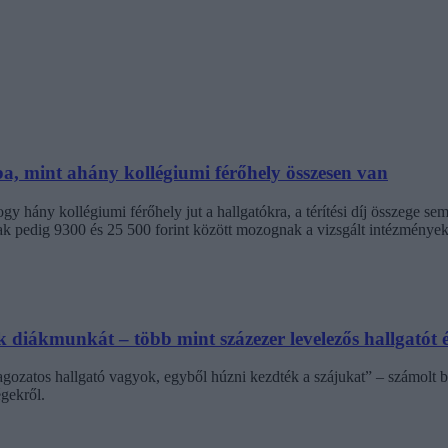
ba, mint ahány kollégiumi férőhely összesen van
 hány kollégiumi férőhely jut a hallgatókra, a térítési díj összege s
jak pedig 9300 és 25 500 forint között mozognak a vizsgált intézménye
diákmunkát – több mint százezer levelezős hallgatót é
agozatos hallgató vagyok, egyből húzni kezdték a szájukat” – számolt b
gekről.