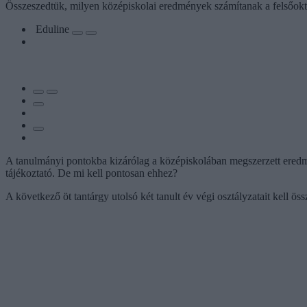
Összeszedtük, milyen középiskolai eredmények számítanak a felsőoktat
Eduline
A tanulmányi pontokba kizárólag a középiskolában megszerzett eredmén
tájékoztató. De mi kell pontosan ehhez?
A következő öt tantárgy utolsó két tanult év végi osztályzatait kell öss