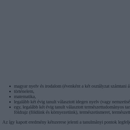
magyar nyelv és irodalom (évenként a két osztályzat számtani át
történelem,
matematika,
legalább két évig tanult választott idegen nyelv (vagy nemzetisé
egy, legalább két évig tanult választott természettudományos ta
földrajz (földünk és környezetünk), természetismeret, természe
Az így kapott eredmény kétszerese jelenti a tanulmányi pontok legfel