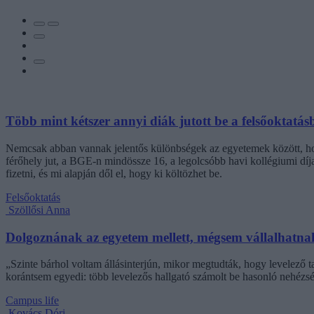
Több mint kétszer annyi diák jutott be a felsőoktatás
Nemcsak abban vannak jelentős különbségek az egyetemek között, hogy
férőhely jut, a BGE-n mindössze 16, a legolcsóbb havi kollégiumi dí
fizetni, és mi alapján dől el, hogy ki költözhet be.
Felsőoktatás
Szöllősi Anna
Dolgoznának az egyetem mellett, mégsem vállalhatnak 
„Szinte bárhol voltam állásinterjún, mikor megtudták, hogy levelező t
korántsem egyedi: több levelezős hallgató számolt be hasonló nehézsé
Campus life
Kovács Dóri