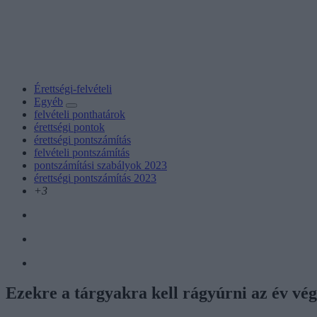
Érettségi-felvételi
Egyéb
felvételi ponthatárok
érettségi pontok
érettségi pontszámítás
felvételi pontszámítás
pontszámítási szabályok 2023
érettségi pontszámítás 2023
+3
Ezekre a tárgyakra kell rágyúrni az év végé