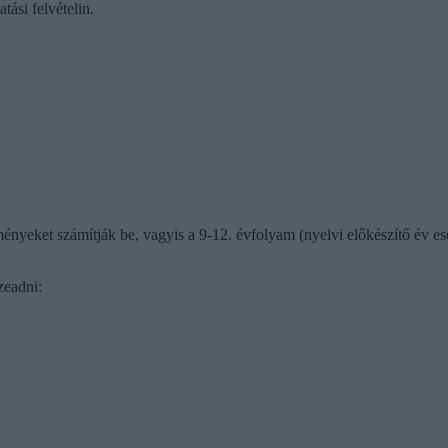
ási felvételin.
yeket számítják be, vagyis a 9-12. évfolyam (nyelvi előkészítő év eset
zeadni: