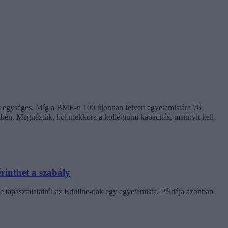
em egységes. Míg a BME-n 100 újonnan felvett egyetemistára 76
kben. Megnéztük, hol mekkora a kollégiumi kapacitás, mennyit kell
rinthet a szabály
e tapasztalatairól az Eduline-nak egy egyetemista. Példája azonban