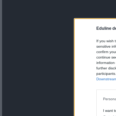
Eduline d
If you wish 
sensitive in
confirm you
continue se
information 
further disc
participants
Downstream 
Persona
I want t