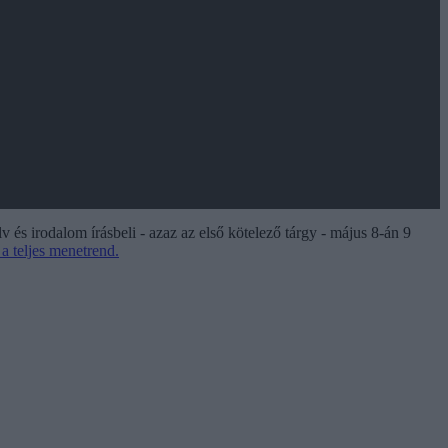
v és irodalom írásbeli - azaz az első kötelező tárgy - május 8-án 9
t a teljes menetrend.