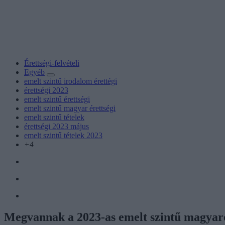
Érettségi-felvételi
Egyéb
emelt szintű irodalom érettégi
érettségi 2023
emelt szintű érettségi
emelt szintű magyar érettségi
emelt szintű tételek
érettségi 2023 május
emelt szintű tételek 2023
+4
Megvannak a 2023-as emelt szintű magyarére