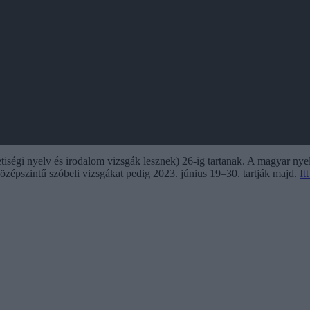
zetiségi nyelv és irodalom vizsgák lesznek) 26-ig tartanak. A magyar nyel
középszintű szóbeli vizsgákat pedig 2023. június 19–30. tartják majd.
It