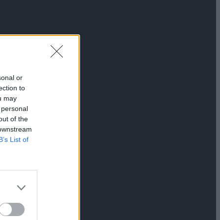
sonal or
ection to
ou may
 personal
out of the
 downstream
B’s List of