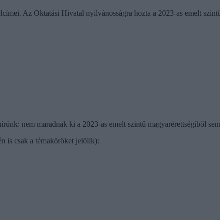
lcímei. Az Oktatási Hivatal nyilvánosságra hozta a 2023-as emelt szintű
hírünk: nem maradnak ki a 2023-as emelt szintű magyarérettségiből sem
n is csak a témaköröket jelölik):