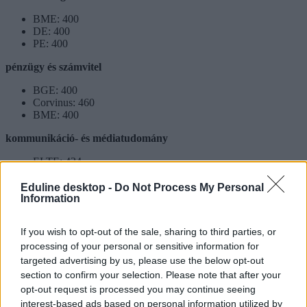
BME: 400
DE: 400
PE: 400
pénzügy és számvitel
BGE: 400
Corvinus: 460
BME: 400
kommunikáció- és médiatudomány
ELTE: 434
MILTON: 400
PPKE: 401
Eduline desktop -
Do Not Process My Personal
Information
programtervező informatikus
If you wish to opt-out of the sale, sharing to third parties, or
ELTE: 428
DE: 366
processing of your personal or sensitive information for
EKKE: 310
targeted advertising by us, please use the below opt-out
SZTE: 280
section to confirm your selection. Please note that after your
opt-out request is processed you may continue seeing
interest-based ads based on personal information utilized by