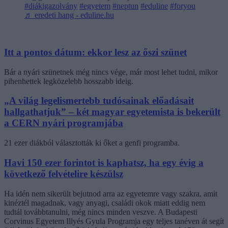
#diákigazolvány
#egyetem
#neptun
#eduline
#foryou
♬ eredeti hang - eduline.hu
Itt a pontos dátum: ekkor lesz az őszi szünet
Bár a nyári szünetnek még nincs vége, már most lehet tudni, mikor
pihenhettek legközelebb hosszabb ideig.
„A világ legelismertebb tudósainak előadásait
hallgathatjuk” – két magyar egyetemista is bekerült
a CERN nyári programjába
21 ezer diákból választották ki őket a genfi programba.
Havi 150 ezer forintot is kaphatsz, ha egy évig a
következő felvételire készülsz
Ha idén nem sikerült bejutnod arra az egyetemre vagy szakra, amit
kinéztél magadnak, vagy anyagi, családi okok miatt eddig nem
tudtál továbbtanulni, még nincs minden veszve. A Budapesti
Corvinus Egyetem Illyés Gyula Programja egy teljes tanéven át segít