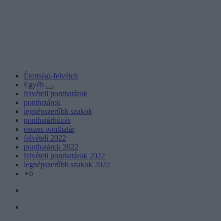
Érettségi-felvételi
Egyéb
felvételi ponthatárok
ponthatárok
legnépszerűbb szakok
ponthatárhúzás
összes ponthatár
felvételi 2022
ponthatárok 2022
felvételi ponthatárok 2022
legnépszerűbb szakok 2022
+6