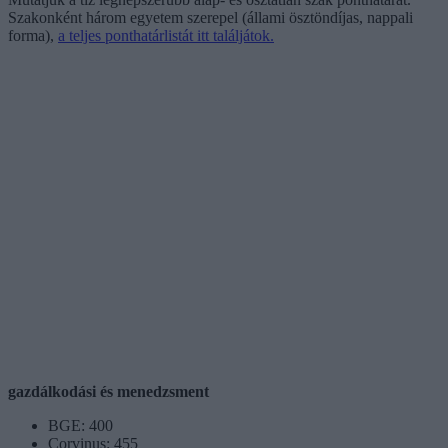
Szakonként három egyetem szerepel (állami ösztöndíjas, nappali
forma),
a teljes ponthatárlistát itt találjátok.
gazdálkodási és menedzsment
BGE: 400
Corvinus: 455