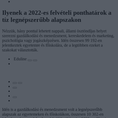
Ilyenek a 2022-es felvételi ponthatárok a
tíz legnépszerűbb alapszakon
Nézzük, hány ponttal lehetett nappali, állami ösztöndíjas helyet
szerezni gazdálkodási és menedzsment, kereskedelem és marketing,
pszichológia vagy jogászképzésen. Idén összesen 99 192-en
jelentkeztek egyetemre és főiskolára, de a legtöbben ezeket a
szakokat választották.
Eduline
Idén is a gazdálkodási és menedzsment volt a legnépszerűbb
alapszak az egyetemeken és főiskolákon, összesen 10 302-en