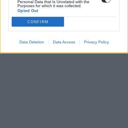
Personal Data that Is Unrelated with the
felvételi ponthatárok
Purposes for which it was collected.
ponthatárok
Opted Out
legnépszerűbb szakok
ponthatárhúzás
CONFIRM
összes ponthatár
felvételi 2022
ponthatárok 2022
felvételi ponthatárok 2022
Data Deletion
Data Access
Privacy Policy
legnépszerűbb szakok 2022