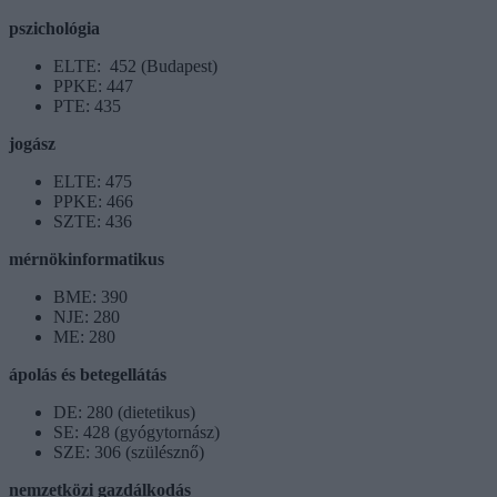
pszichológia
ELTE: 452 (Budapest)
PPKE: 447
PTE: 435
jogász
ELTE: 475
PPKE: 466
SZTE: 436
mérnökinformatikus
BME: 390
NJE: 280
ME: 280
ápolás és betegellátás
DE: 280 (dietetikus)
SE: 428 (gyógytornász)
SZE: 306 (szülésznő)
nemzetközi gazdálkodás