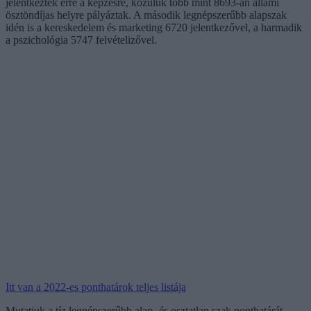
jelentkeztek erre a képzésre, közülük több mint 8693-an állami
ösztöndíjas helyre pályáztak. A második legnépszerűbb alapszak
idén is a kereskedelem és marketing 6720 jelentkezővel, a harmadik
a pszichológia 5747 felvételizővel.
Itt van a 2022-es ponthatárok teljes listája
Mutatjuk a tíz legnépszerűbb alap- és osztatlan szak ponthatárát.