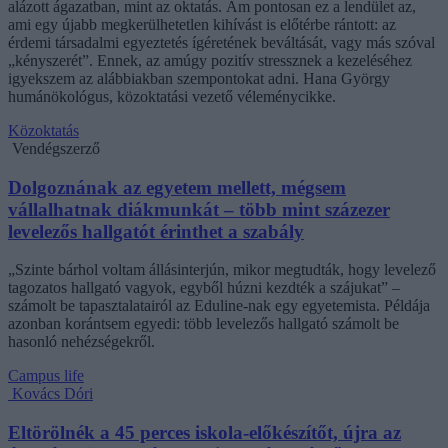
alázott ágazatban, mint az oktatás. Ám pontosan ez a lendület az,
ami egy újabb megkerülhetetlen kihívást is előtérbe rántott: az
érdemi társadalmi egyeztetés ígéretének beváltását, vagy más szóval
„kényszerét”. Ennek, az amúgy pozitív stressznek a kezeléséhez
igyekszem az alábbiakban szempontokat adni. Hana György
humánökológus, közoktatási vezető véleménycikke.
Közoktatás
Vendégszerző
Dolgoznának az egyetem mellett, mégsem
vállalhatnak diákmunkát – több mint százezer
levelezős hallgatót érinthet a szabály
„Szinte bárhol voltam állásinterjún, mikor megtudták, hogy levelező
tagozatos hallgató vagyok, egyből húzni kezdték a szájukat” –
számolt be tapasztalatairól az Eduline-nak egy egyetemista. Példája
azonban korántsem egyedi: több levelezős hallgató számolt be
hasonló nehézségekről.
Campus life
Kovács Dóri
Eltörölnék a 45 perces iskola-előkészítőt, újra az