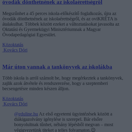
óvodák dönthetnének az iskolaérettségről
Megszűnhet a 45 perces iskola-előkészítő foglalkozás, újra az
óvodák dönthetnének az iskolaérettségről, és az oviKRÉTA is
átalakulhat. Többek között ezeket a változtatásokat javasolta az
Oktatási és Gyermekügyi Minisztériumnak a Magyar
Óvodapedagógiai Egyesület.
Közoktatás
Kovács Dóri
Már úton vannak a tankönyvek az iskolákba
Több iskola is arról számolt be, hogy megérkeztek a tankönyvek,
zajlik azok átvétele és rendszerezése, hogy a szeptemberi
becsengetésre minden készen álljon.
Közoktatás
Kovács Dóri
@eduline.hu
Az első egyetemi ügyintézések között a
diákigazolvány igénylése is szerepel. Bár elsőre
bonyolultnak tűnhet, néhány lépésből megvan – most
végigvezetünk titeket a teljes folyamaton.😉