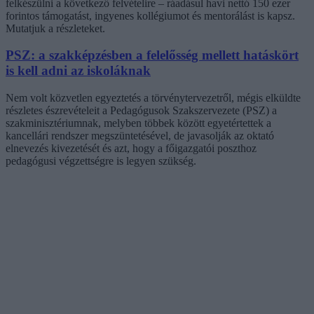
felkészülni a következő felvételire – ráadásul havi nettó 150 ezer
forintos támogatást, ingyenes kollégiumot és mentorálást is kapsz.
Mutatjuk a részleteket.
PSZ: a szakképzésben a felelősség mellett hatáskört
is kell adni az iskoláknak
Nem volt közvetlen egyeztetés a törvénytervezetről, mégis elküldte
részletes észrevételeit a Pedagógusok Szakszervezete (PSZ) a
szakminisztériumnak, melyben többek között egyetértettek a
kancellári rendszer megszüntetésével, de javasolják az oktató
elnevezés kivezetését és azt, hogy a főigazgatói poszthoz
pedagógusi végzettségre is legyen szükség.