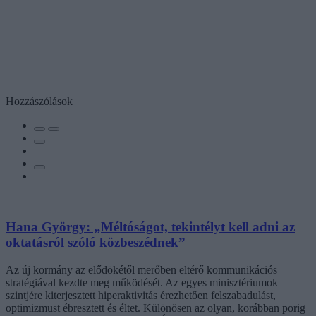
Hozzászólások
Hana György: „Méltóságot, tekintélyt kell adni az
oktatásról szóló közbeszédnek”
Az új kormány az elődökétől merőben eltérő kommunikációs
stratégiával kezdte meg működését. Az egyes minisztériumok
szintjére kiterjesztett hiperaktivitás érezhetően felszabadulást,
optimizmust ébresztett és éltet. Különösen az olyan, korábban porig