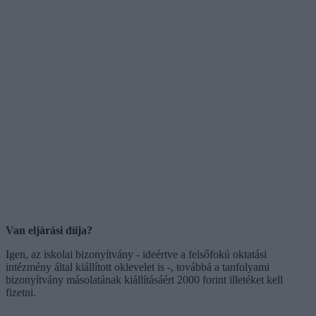
Van eljárási dííja?
Igen, az iskolai bizonyítvány - ideértve a felsőfokú oktatási
intézmény által kiállított oklevelet is -, továbbá a tanfolyami
bizonyítvány másolatának kiállításáért 2000 forint illetéket kell
fizetni.