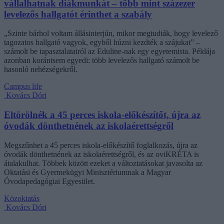
vállalhatnak diákmunkát – több mint százezer
levelezős hallgatót érinthet a szabály
„Szinte bárhol voltam állásinterjún, mikor megtudták, hogy levelező
tagozatos hallgató vagyok, egyből húzni kezdték a szájukat” –
számolt be tapasztalatairól az Eduline-nak egy egyetemista. Példája
azonban korántsem egyedi: több levelezős hallgató számolt be
hasonló nehézségekről.
Campus life
Kovács Dóri
Eltörölnék a 45 perces iskola-előkészítőt, újra az
óvodák dönthetnének az iskolaérettségről
Megszűnhet a 45 perces iskola-előkészítő foglalkozás, újra az
óvodák dönthetnének az iskolaérettségről, és az oviKRÉTA is
átalakulhat. Többek között ezeket a változtatásokat javasolta az
Oktatási és Gyermekügyi Minisztériumnak a Magyar
Óvodapedagógiai Egyesület.
Közoktatás
Kovács Dóri