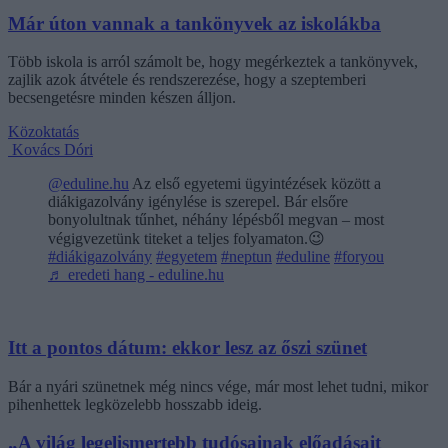
Már úton vannak a tankönyvek az iskolákba
Több iskola is arról számolt be, hogy megérkeztek a tankönyvek,
zajlik azok átvétele és rendszerezése, hogy a szeptemberi
becsengetésre minden készen álljon.
Közoktatás
Kovács Dóri
@eduline.hu
Az első egyetemi ügyintézések között a
diákigazolvány igénylése is szerepel. Bár elsőre
bonyolultnak tűnhet, néhány lépésből megvan – most
végigvezetünk titeket a teljes folyamaton.😉
#diákigazolvány
#egyetem
#neptun
#eduline
#foryou
♬ eredeti hang - eduline.hu
Itt a pontos dátum: ekkor lesz az őszi szünet
Bár a nyári szünetnek még nincs vége, már most lehet tudni, mikor
pihenhettek legközelebb hosszabb ideig.
„A világ legelismertebb tudósainak előadásait