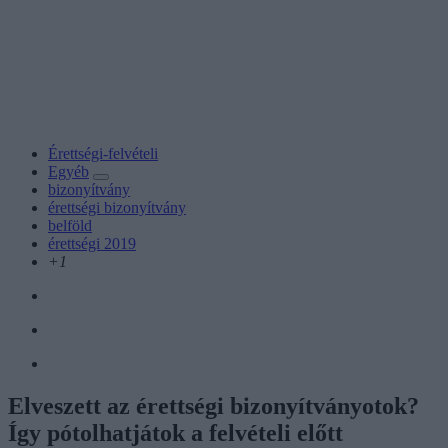
Érettségi-felvételi
Egyéb
bizonyítvány
érettségi bizonyítvány
belföld
érettségi 2019
+1
Elveszett az érettségi bizonyítványotok?
Így pótolhatjátok a felvételi előtt