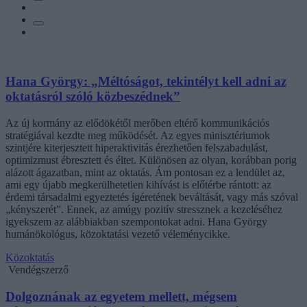
Hana György: „Méltóságot, tekintélyt kell adni az
oktatásról szóló közbeszédnek”
Az új kormány az elődökétől merőben eltérő kommunikációs
stratégiával kezdte meg működését. Az egyes minisztériumok
szintjére kiterjesztett hiperaktivitás érezhetően felszabadulást,
optimizmust ébresztett és éltet. Különösen az olyan, korábban porig
alázott ágazatban, mint az oktatás. Ám pontosan ez a lendület az,
ami egy újabb megkerülhetetlen kihívást is előtérbe rántott: az
érdemi társadalmi egyeztetés ígéretének beváltását, vagy más szóval
„kényszerét”. Ennek, az amúgy pozitív stressznek a kezeléséhez
igyekszem az alábbiakban szempontokat adni. Hana György
humánökológus, közoktatási vezető véleménycikke.
Közoktatás
Vendégszerző
Dolgoznának az egyetem mellett, mégsem