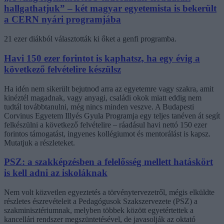
hallgathatjuk” – két magyar egyetemista is bekerült
a CERN nyári programjába
21 ezer diákból választották ki őket a genfi programba.
Havi 150 ezer forintot is kaphatsz, ha egy évig a
következő felvételire készülsz
Ha idén nem sikerült bejutnod arra az egyetemre vagy szakra, amit
kinéztél magadnak, vagy anyagi, családi okok miatt eddig nem
tudtál továbbtanulni, még nincs minden veszve. A Budapesti
Corvinus Egyetem Illyés Gyula Programja egy teljes tanéven át segít
felkészülni a következő felvételire – ráadásul havi nettó 150 ezer
forintos támogatást, ingyenes kollégiumot és mentorálást is kapsz.
Mutatjuk a részleteket.
PSZ: a szakképzésben a felelősség mellett hatáskört
is kell adni az iskoláknak
Nem volt közvetlen egyeztetés a törvénytervezetről, mégis elküldte
részletes észrevételeit a Pedagógusok Szakszervezete (PSZ) a
szakminisztériumnak, melyben többek között egyetértettek a
kancellári rendszer megszüntetésével, de javasolják az oktató