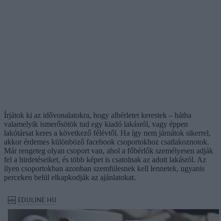
Írjátok ki az idővonalatokra, hogy albérletet kerestek – hátha
valamelyik ismerősötök tud egy kiadó lakásról, vagy éppen
lakótársat keres a következő félévtől. Ha így nem járnátok sikerrel,
akkor érdemes különböző facebook csoportokhoz csatlakoznotok.
Már rengeteg olyan csoport van, ahol a főbérlők személyesen adják
fel a hirdetéseiket, és több képet is csatolnak az adott lakásról. Az
ilyen csoportokban azonban szemfülesnek kell lennetek, ugyanis
perceken belül elkapkodják az ajánlatokat.