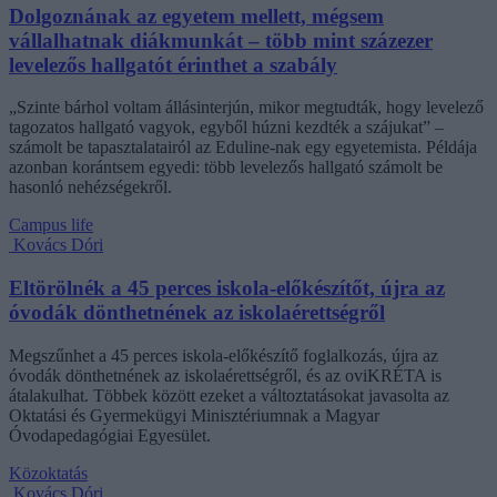
Dolgoznának az egyetem mellett, mégsem
vállalhatnak diákmunkát – több mint százezer
levelezős hallgatót érinthet a szabály
„Szinte bárhol voltam állásinterjún, mikor megtudták, hogy levelező
tagozatos hallgató vagyok, egyből húzni kezdték a szájukat” –
számolt be tapasztalatairól az Eduline-nak egy egyetemista. Példája
azonban korántsem egyedi: több levelezős hallgató számolt be
hasonló nehézségekről.
Campus life
Kovács Dóri
Eltörölnék a 45 perces iskola-előkészítőt, újra az
óvodák dönthetnének az iskolaérettségről
Megszűnhet a 45 perces iskola-előkészítő foglalkozás, újra az
óvodák dönthetnének az iskolaérettségről, és az oviKRÉTA is
átalakulhat. Többek között ezeket a változtatásokat javasolta az
Oktatási és Gyermekügyi Minisztériumnak a Magyar
Óvodapedagógiai Egyesület.
Közoktatás
Kovács Dóri