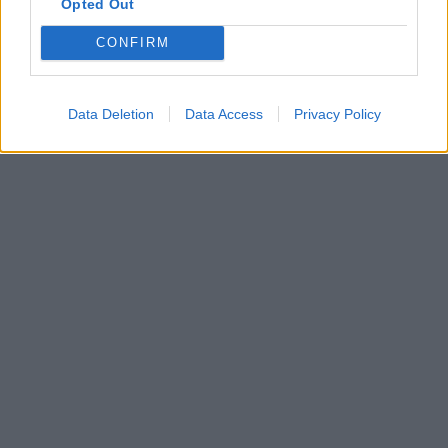
Opted Out
albérlet árak
felvételi 2019
CONFIRM
albérletek ára
ponthatárok 2019
Data Deletion
Data Access
Privacy Policy