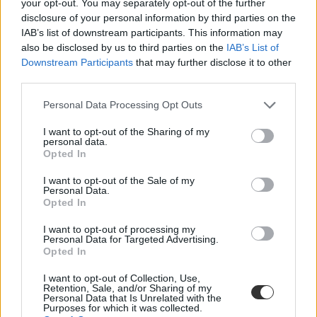
your opt-out. You may separately opt-out of the further
egyetemi-főiskolai és a középiskolai felvételiről, ha érdekelnek a
disclosure of your personal information by third parties on the
felsőoktatás, a közoktatás, a nyelvoktatás és a felnőttképzés
IAB’s list of downstream participants. This information may
legfontosabb változásai,
iratkozz fel hírleveleinkre
.
also be disclosed by us to third parties on the
IAB’s List of
Downstream Participants
that may further disclose it to other
third parties.
Personal Data Processing Opt Outs
I want to opt-out of the Sharing of my
personal data.
Opted In
I want to opt-out of the Sale of my
Personal Data.
Opted In
I want to opt-out of processing my
Personal Data for Targeted Advertising.
Opted In
I want to opt-out of Collection, Use,
Retention, Sale, and/or Sharing of my
Personal Data that Is Unrelated with the
albérlet
Purposes for which it was collected.
ponthatárok