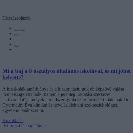
Hozzászólások
Mi a baj a 8 osztályos általános iskolával, és mi jöhet
helyette?
A kisiskolák tanárhiánya és a kisgimnáziumok elitképzővé válása
nem elszigetelt hibák, hanem a jelenlegi oktatási szerkezet
„erővonalai”, amelyek a rendszer gyökeres reformjáért kiáltanak Dr.
Gyarmathy Éva klinikai és neveléslélektani szakpszichológus,
egyetemi tanár szerint.
Közoktatás
Kurucz-Gáspár Tünde