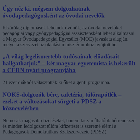
Úgy néz ki, mégsem dolgozhatnak
óvodapedagógusként az óvodai nevelők
Kizárólag diplomások lehetnek óvónők, az óvodai nevelőket
pedagógiai vagy gyógypedagógiai asszisztensként lehet alkalmazni
a Magyar Óvodapedagógiai Egyesület (MOE) javaslata alapján,
melyet a szervezet az oktatási minisztériumhoz nyújtott be.
„A világ legelismertebb tudósainak előadásait
hallgathatjuk” – két magyar egyetemista is bekerült
a CERN nyári programjába
21 ezer diákból választották ki őket a genfi programba.
NOKS-dolgozók bére, cafetéria, túlórapótlék –
ezeket a változásokat sürgeti a PDSZ a
köznevelésben
Nemcsak magasabb fizetéseket, hanem kiszámíthatóbb bérrendszert
és minden ledolgozott túlóra kifizetését is szeretné elérni a
Pedagógusok Demokratikus Szakszervezete (PDSZ).