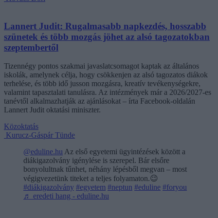
Lannert Judit: Rugalmasabb napkezdés, hosszabb
szünetek és több mozgás jöhet az alsó tagozatokban
szeptembertől
Tizennégy pontos szakmai javaslatcsomagot kaptak az általános
iskolák, amelynek célja, hogy csökkenjen az alsó tagozatos diákok
terhelése, és több idő jusson mozgásra, kreatív tevékenységekre,
valamint tapasztalati tanulásra. Az intézmények már a 2026/2027-es
tanévtől alkalmazhatják az ajánlásokat – írta Facebook-oldalán
Lannert Judit oktatási miniszter.
Közoktatás
Kurucz-Gáspár Tünde
@eduline.hu
Az első egyetemi ügyintézések között a
diákigazolvány igénylése is szerepel. Bár elsőre
bonyolultnak tűnhet, néhány lépésből megvan – most
végigvezetünk titeket a teljes folyamaton.😉
#diákigazolvány
#egyetem
#neptun
#eduline
#foryou
♬ eredeti hang - eduline.hu