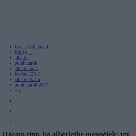
Érettségi-felvételi
Egyéb
albérlet
ponthatárok
albérlet árak
felvételi 2019
albérletek ára
ponthatárok 2019
+3
Három tipp, ha albérletbe mennétek: így