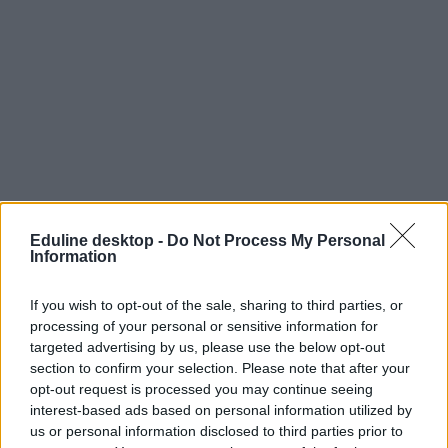
Eduline desktop -
Do Not Process My Personal
Főleg a fővárosban több
tízezer forintos eltérések
is lehetnek az
Information
albérlet árak között, ami elsősorban a lakás elhelyezkedésének
köszönhető. Érdemes végig gondolni, hogy milyen közlekedési
eszközök állnak rendelkezésre, mennyi idő alatt tudtok onnan beérni
If you wish to opt-out of the sale, sharing to third parties, or
az egyetemre, mennyire biztonságos a környék. Sokan képesek akár
processing of your personal or sensitive information for
30-40 ezer forinttal is többet kifizetni azért, hogy a belvárosban
targeted advertising by us, please use the below opt-out
lakhassanak, és 10-15 percet megspóroljanak a tömegközlekedéssel.
section to confirm your selection. Please note that after your
Vajon megéri?
opt-out request is processed you may continue seeing
Tetszett a cikk? Iratkozz fel hírlevelünkre
interest-based ads based on personal information utilized by
us or personal information disclosed to third parties prior to
Ha szeretnéd megkapni legfrissebb cikkeinket az érettségiről, az