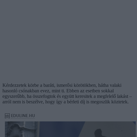
Kérdezzetek körbe a baráti, ismerősi körötökben, hátha valaki
hasonló csónakban evez, mint ti. Ebben az esetben sokkal
egyszerűbb, ha összefogtok és együtt keresitek a megfelelő lakást –
arról nem is beszélve, hogy így a bérleti díj is megoszlik köztetek.