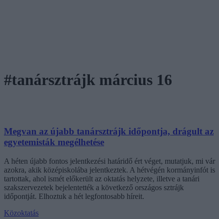
#tanársztrájk március 16
Megvan az újabb tanársztrájk időpontja, drágult az
egyetemisták megélhetése
A héten újabb fontos jelentkezési határidő ért véget, mutatjuk, mi vár
azokra, akik középiskolába jelentkeztek. A hétvégén kormányinfót is
tartottak, ahol ismét előkerült az oktatás helyzete, illetve a tanári
szakszervezetek bejelentették a következő országos sztrájk
időpontját. Elhoztuk a hét legfontosabb híreit.
Közoktatás