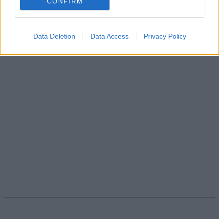
CONFIRM
a március 16-i tanársztrájkról és az oktatás helyzetéről.
Közoktatás
Eduline
Data Deletion
Data Access
Privacy Policy