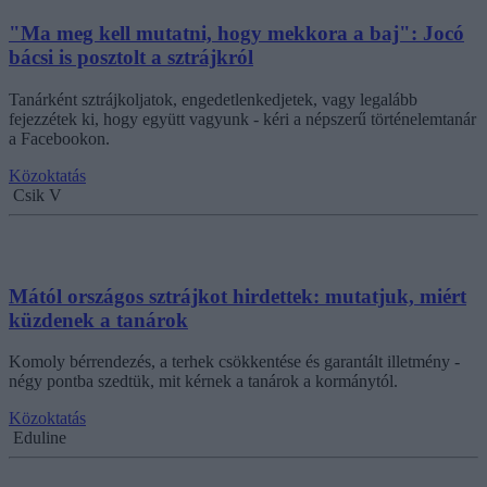
"Ma meg kell mutatni, hogy mekkora a baj": Jocó
bácsi is posztolt a sztrájkról
Tanárként sztrájkoljatok, engedetlenkedjetek, vagy legalább
fejezzétek ki, hogy együtt vagyunk - kéri a népszerű történelemtanár
a Facebookon.
Közoktatás
Csik V
Mától országos sztrájkot hirdettek: mutatjuk, miért
küzdenek a tanárok
Komoly bérrendezés, a terhek csökkentése és garantált illetmény -
négy pontba szedtük, mit kérnek a tanárok a kormánytól.
Közoktatás
Eduline