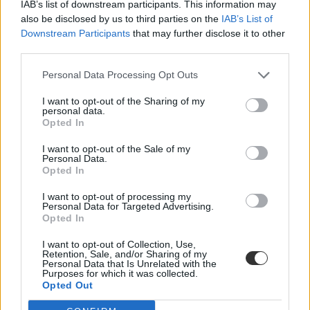
IAB’s list of downstream participants. This information may
also be disclosed by us to third parties on the
IAB’s List of
Downstream Participants
that may further disclose it to other
third parties.
Personal Data Processing Opt Outs
I want to opt-out of the Sharing of my
personal data.
Opted In
I want to opt-out of the Sale of my
Personal Data.
Opted In
I want to opt-out of processing my
Personal Data for Targeted Advertising.
Opted In
"A húgomnak minden vágya az volt, hogy
I want to opt-out of Collection, Use,
Retention, Sale, and/or Sharing of my
gyerekeket taníthasson. Ma pályaelhagyónak
Personal Data that Is Unrelated with the
számít"
Purposes for which it was collected.
Opted Out
Wunderlich József színész a Facebookon osztotta meg a gondolatait