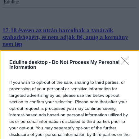
Eduline
17-18 évesen az utcán harcolnak a tanáraik
szabadságáért, és nem adják fel, amíg a kormány
nem lép
Kossuth téri tüntetést szerveztek a pedagógussztrájk első napján,
borsot törtek Áder János orra alá, rendszeresen ott vannak a tanárok
Eduline desktop -
Do Not Process My Personal
Information
demonstrációin. A Diákok a Tanárokért nevű csoport a semmiből
tűnt fel március közepén, de tagjai azt mondják, addig nem hagyják
abba az akciózást, amíg a kormány nem teljesíti az oktatásban
If you wish to opt-out of the sale, sharing to third parties, or
dolgozók követeléseit, az elhibázott oktatáspolitikai döntéseknek
processing of your personal or sensitive information for
ugyanis hosszú távon a diákok isszák meg a levét. De kik ők, és
hogyan tudtak néhány hét alatt több ezer középiskolást a tanárok
targeted advertising by us, please use the below opt-out
mellé állítani?
section to confirm your selection. Please note that after your
opt-out request is processed you may continue seeing
Közoktatás
interest-based ads based on personal information utilized by
Szabó Fruzsina
us or personal information disclosed to third parties prior to
your opt-out. You may separately opt-out of the further
disclosure of your personal information by third parties on the