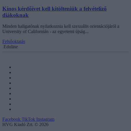
Kínos kérdőívet kell kitölteniük a felvételiző
diákoknak
Minden hallgatónak nyilatkoznia kell szexuális orientációjáról a
University of Californián - az egyetemi újság...
Felsőoktatás
Eduline
Facebook
TikTok
Instagram
HVG Kiadó Zrt. © 2026