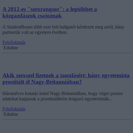
A 2012-es "szexrangsor": a legtöbbet a
közgazdászok csajoznak
A StudentBeans több ezer brit hallgatót kérdezett meg arról, hány
partnerük volt az egyetem éveiben.
Felsőoktatás
Eduline
Akik szexszel fizetnek a tanulásért: hány egyetemista
prostitált él Nagy-Britanniában?
Hároméves kutatás indul Nagy-Britanniában, hogy végre pontos
adatokat kapjanak a prostituáltként dolgozó egyetemisták...
Felsőoktatás
Eduline