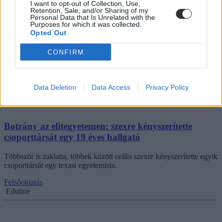
I want to opt-out of Collection, Use,
Retention, Sale, and/or Sharing of my
Personal Data that Is Unrelated with the
Purposes for which it was collected.
Opted Out
CONFIRM
Data Deletion
Data Access
Privacy Policy
Botrány az elitegyetemen: szexre kényszerítette
csoporttársát egy 19 éves hallgató
Többször is zaklatta, többek között orális szexre kényszerítette egyik
csoporttársát egy texasi egyetemista.
Felsőoktatás
Eduline