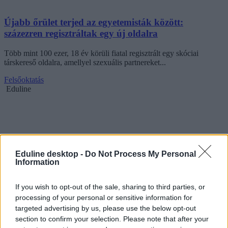
Újabb őrület terjed az egyetemisták között:
százezren regisztráltak egy új oldalra
Több mint 100 ezer, 18 év körüli fiatal regisztrált egy skóciai
társkereső oldalra, amellyel szexuális partnereket...
Felsőoktatás
Eduline
Eduline desktop -
Do Not Process My Personal
Information
If you wish to opt-out of the sale, sharing to third parties, or
processing of your personal or sensitive information for
targeted advertising by us, please use the below opt-out
section to confirm your selection. Please note that after your