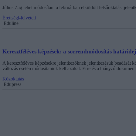
Július 7-ig lehet módosítani a februárban elküldött felsőoktatási jele
Érettségi-felvételi
Eduline
Keresztféléves képzések: a sorrendmódosítás határidej
A keresztféléves képzésekre jelentkezőknek jelentkezésük beadását köve
változás esetén módosítaniuk kell azokat. Erre és a hiányzó dokumentu
Közoktatás
Edupress