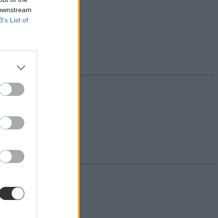
 downstream
B’s List of
áridők.