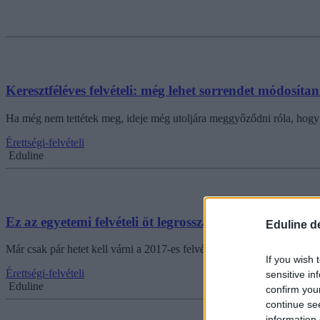
Keresztféléves felvételi: még lehet sorrendet módosítan
Ha még nem tettétek meg, ideje még utoljára meggyőződni róla, hogy 
Érettségi-felvételi
Eduline
Ez az egyetemi felvételi öt legrosszabb pillanata
Eduline d
Már csak pár hetet kell várni a 2017-es felvételi ponthatáraira, és val
If you wish 
Érettségi-felvételi
sensitive in
Eduline
confirm you
continue se
information 