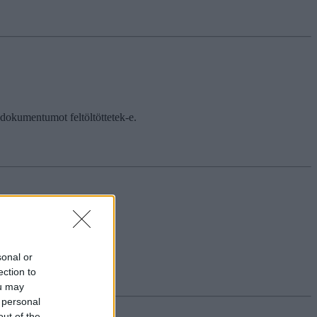
dokumentumot feltöltöttetek-e.
sonal or
ection to
ou may
 personal
out of the