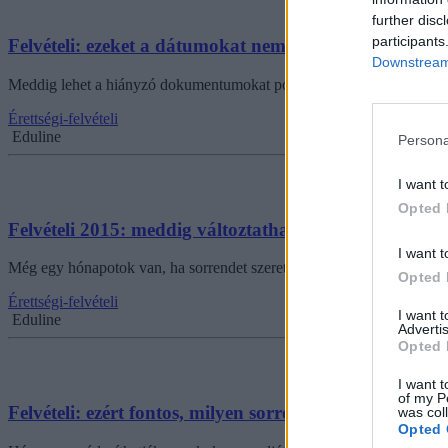
further disc
participants
Felvételi: ezeket a dátumokat nem szabad elfelejteni
Downstream 
Meddig lehet a hiányzó dokumentumokat pótolni? Mikor húzzák a pontha
Érettségi-felvételi
Eduline
Persona
I want t
Opted 
Felvételi 2015: meddig változtathattok a mesterszako
I want t
Még egy hónapotok van, ha sorrendet szeretnétek módosítani.
Opted 
Érettségi-felvételi
I want 
Eduline
Advertis
Opted 
I want t
of my P
Felvételi: ezért fontos, milyen sorrendben jelölitek me
was col
Opted 