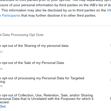
losure of your personal information by third parties on the IAB’s list of
. This information may also be disclosed by us to third parties on the
IA
Participants
that may further disclose it to other third parties.
tárokat? Mikor tartják a pótfelvételit? Itt vannak a legfontosabb hat
l Data Processing Opt Outs
o opt-out of the Sharing of my personal data.
In
k sorrendjén?
o opt-out of the Sale of my Personal Data.
In
to opt-out of processing my Personal Data for Targeted
ing.
In
o opt-out of Collection, Use, Retention, Sale, and/or Sharing
ersonal Data that Is Unrelated with the Purposes for which it
g a szakokat
lected.
Out