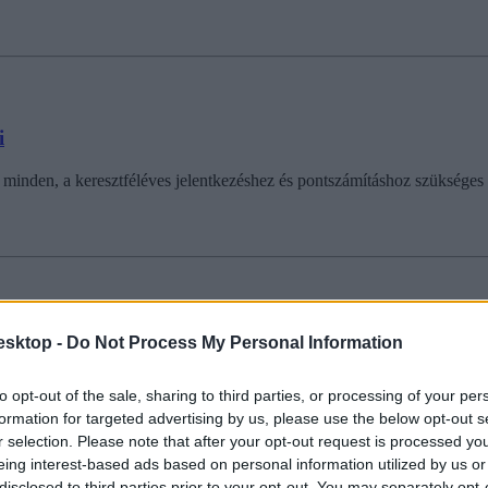
i
minden, a keresztféléves jelentkezéshez és pontszámításhoz szükséges 
esktop -
Do Not Process My Personal Information
ljuk be, ez az időszak sem könnyű.
to opt-out of the sale, sharing to third parties, or processing of your per
formation for targeted advertising by us, please use the below opt-out s
r selection. Please note that after your opt-out request is processed y
eing interest-based ads based on personal information utilized by us or
disclosed to third parties prior to your opt-out. You may separately opt-