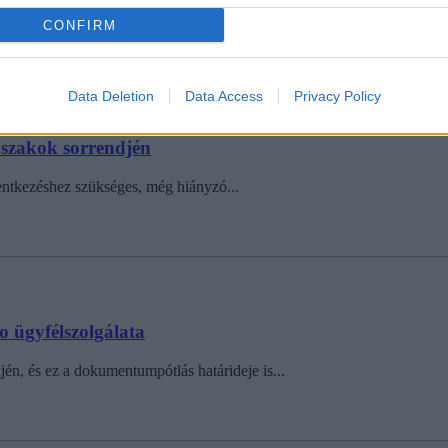
ést lehet megjelölni? Összegyűjtöttük a legfontosabb információkat a je
CONFIRM
Data Deletion
Data Access
Privacy Policy
a szakok sorrendjén
lentkezéshez szükséges, még hiányzó...
o ügyfélszolgálata
djén, és ez a dokumentumpótlás határideje is...