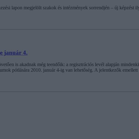
ntkezési lapon megjelölt szakok és intézmények sorrendjén – új képzést i
e január 4.
tően is akadnak még teendőik: a regisztrációs levél alapján mindenkinek
mok pótlására 2010. január 4-ig van lehetőség. A jelentkezők emellett e