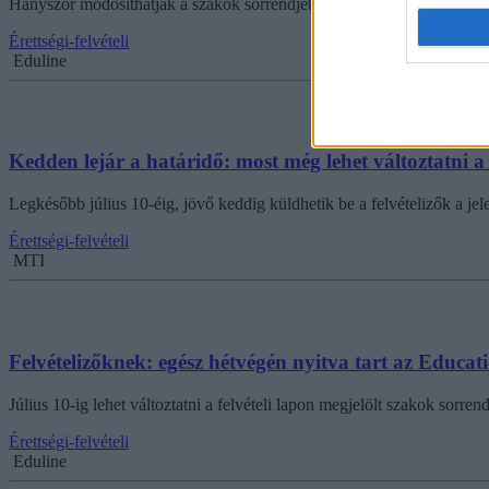
Hányszor módosíthatják a szakok sorrendjét a felvételizők? Hány képz
Érettségi-felvételi
Eduline
Kedden lejár a határidő: most még lehet változtatni 
Legkésőbb július 10-éig, jövő keddig küldhetik be a felvételizők a je
Érettségi-felvételi
MTI
Felvételizőknek: egész hétvégén nyitva tart az Educati
Július 10-ig lehet változtatni a felvételi lapon megjelölt szakok sorren
Érettségi-felvételi
Eduline