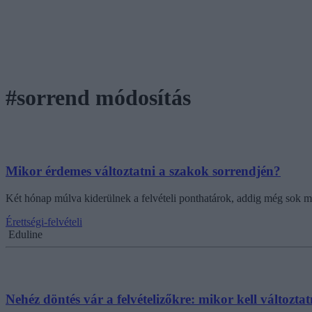
#sorrend módosítás
Mikor érdemes változtatni a szakok sorrendjén?
Két hónap múlva kiderülnek a felvételi ponthatárok, addig még sok mi
Érettségi-felvételi
Eduline
Nehéz döntés vár a felvételizőkre: mikor kell változta