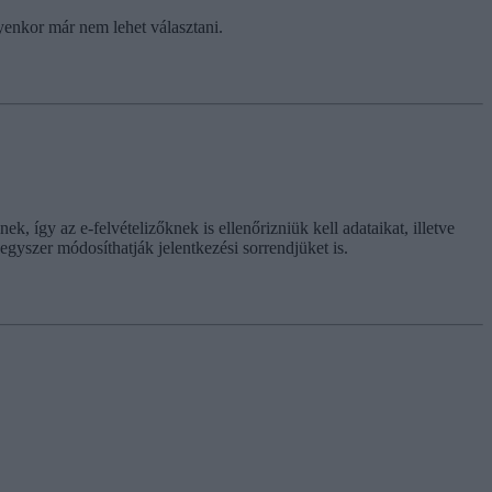
lyenkor már nem lehet választani.
, így az e-felvételizőknek is ellenőrizniük kell adataikat, illetve
gyszer módosíthatják jelentkezési sorrendjüket is.