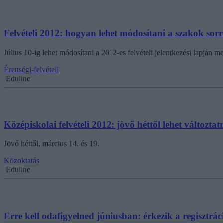
Felvételi 2012: hogyan lehet módosítani a szakok sor
Július 10-ig lehet módosítani a 2012-es felvételi jelentkezési lapján me
Érettségi-felvételi
Eduline
Középiskolai felvételi 2012: jövő héttől lehet változtat
Jövő héttől, március 14. és 19.
Közoktatás
Eduline
Erre kell odafigyelned júniusban: érkezik a regisztráci