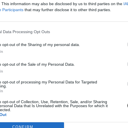
. This information may also be disclosed by us to third parties on the
IA
Participants
that may further disclose it to other third parties.
lgatóként? 1. rész: szociális támogatás
yen támogatásokra és ösztöndíjakra pályázhattok? Cikksorozatunkban eze
l Data Processing Opt Outs
o opt-out of the Sharing of my personal data.
In
o opt-out of the Sale of my Personal Data.
ízezres ösztöndíjat kaphattok
In
mi megkönnyítheti az egyetemi éveiteket. Ilyenek például az ösztöndíjak
to opt-out of processing my Personal Data for Targeted
ing.
In
o opt-out of Collection, Use, Retention, Sale, and/or Sharing
ersonal Data that Is Unrelated with the Purposes for which it
lected.
Out
CONFIRM