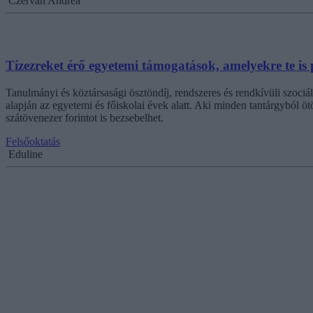
Czervan Andrea
Tízezreket érő egyetemi támogatások, amelyekre te is
Tanulmányi és köztársasági ösztöndíj, rendszeres és rendkívüli szociá
alapján az egyetemi és főiskolai évek alatt. Aki minden tantárgyból ö
szátövenezer forintot is bezsebelhet.
Felsőoktatás
Eduline