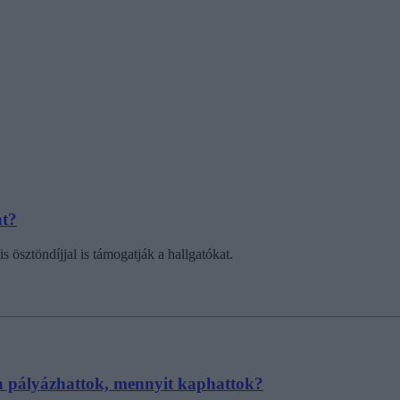
nt?
s ösztöndíjjal is támogatják a hallgatókat.
an pályázhattok, mennyit kaphattok?