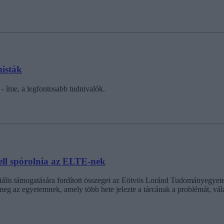
misták
- íme, a legfontosabb tudnivalók.
kell spórolnia az ELTE-nek
ális támogatására fordított összeget az Eötvös Loránd Tudományegyetem
t meg az egyetemnek, amely több hete jelezte a tárcának a problémát, 