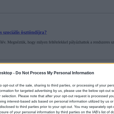
szociális ösztöndíjra?
élév. Megnéztük, hogy milyen feltételekkel pályázhattok a rendszeres szo
esktop -
Do Not Process My Personal Information
kezditek az egyetemet
to opt-out of the sale, sharing to third parties, or processing of your per
ámogatás, Bursa Hungarica, Út a diplomához – összegyűjtöttük, hogy mil
formation for targeted advertising by us, please use the below opt-out s
r selection. Please note that after your opt-out request is processed y
eing interest-based ads based on personal information utilized by us or
disclosed to third parties prior to your opt-out. You may separately opt-
losure of your personal information by third parties on the IAB’s list of