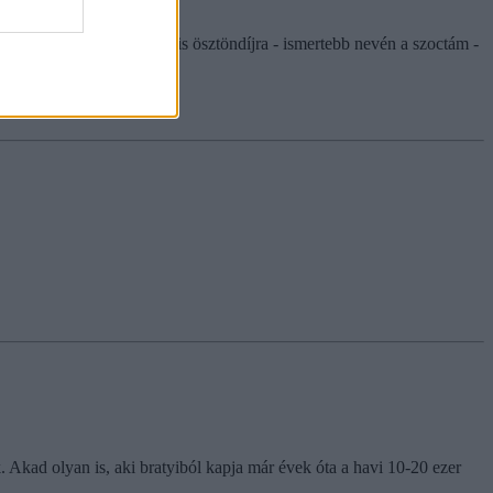
 is, a rendszeres szociális ösztöndíjra - ismertebb nevén a szoctám -
 Akad olyan is, aki bratyiból kapja már évek óta a havi 10-20 ezer