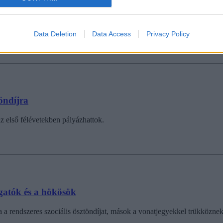
öndíjra
mi megkönnyítheti az egyetemi éveiteket. Ilyenek például az ösztöndíjak
Data Deletion
Data Access
Privacy Policy
öndíjra
az első félévetekben pályázhattok.
lgatók és a hökösök
a rendszeres szociális ösztöndíjat, mások a vonatjegyekkel trükköznek.