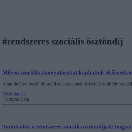
#rendszeres szociális ösztöndíj
Milyen szociális támogatásokat kaphattok elsőéveské
A tanulmányi ösztöndíjon túl az egyetemek, főiskolák többféle szociáli
Felsőoktatás
Tornyos Kata
Tudnivalók a rendszeres szociális ösztöndíjról: hogy