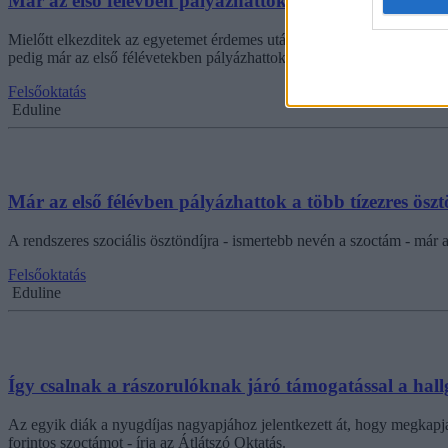
Már az első félévben pályázhattok a több tízezres öszt
Mielőtt elkezditek az egyetemet érdemes utánajárnotok pár dolognak, a
pedig már az első félévetekben pályázhattok.
Felsőoktatás
Eduline
Már az első félévben pályázhattok a több tízezres öszt
A rendszeres szociális ösztöndíjra - ismertebb nevén a szoctám - már 
Felsőoktatás
Eduline
Így csalnak a rászorulóknak járó támogatással a hal
Az egyik diák a nyugdíjas nagyapjához jelentkezett át, hogy megkapja 
forintos szoctámot - írja az Átlátszó Oktatás.