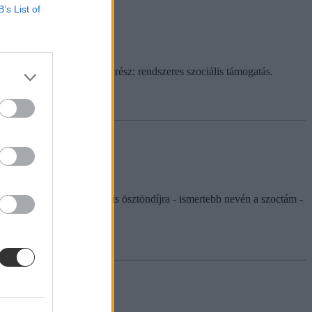
B’s List of
ket vesszük sorra. Első rész: rendszeres szociális támogatás.
 is, a rendszeres szociális ösztöndíjra - ismertebb nevén a szoctám -