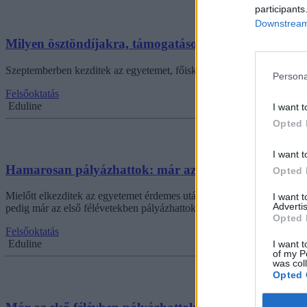
participants
Downstream 
Milyen ösztöndíjakra, támogatásokra pályázhattok hal
Szeptemberben kezditek az egyetemet, főiskolát, de nem tudjátok, mil
Persona
Felsőoktatás
Eduline
I want t
Opted 
I want t
Hamarosan pályázhattok: már az első félévben több t
Opted 
Mielőtt elkezditek az egyetemet érdemes utánajárnotok pár dolognak, a
I want 
Advertis
pedig már az első félévetekben pályázhattok.
Opted 
Felsőoktatás
Eduline
I want t
of my P
was col
Opted 