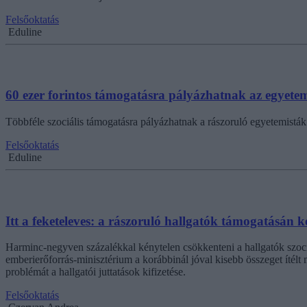
Felsőoktatás
Eduline
60 ezer forintos támogatásra pályázhatnak az egyete
Többféle szociális támogatásra pályázhatnak a rászoruló egyetemisták 
Felsőoktatás
Eduline
Itt a feketeleves: a rászoruló hallgatók támogatásán 
Harminc-negyven százalékkal kénytelen csökkenteni a hallgatók szoci
emberierőforrás-minisztérium a korábbinál jóval kisebb összeget ítél
problémát a hallgatói juttatások kifizetése.
Felsőoktatás