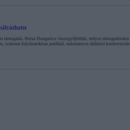
 pályázhatsz
lis támogatás, Bursa Hungarica: összegyűjtöttük, milyen támogatásokra 
tös, szakmai folyóiratokban publikál, tudományos diákköri konferencián 