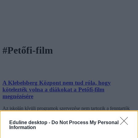
#Petőfi-film
A Klebelsberg Központ nem tud róla, hogy
kötelezték volna a diákokat a Petőfi-film
megnézésére
Az iskolán kívüli programok szervezése nem tartozik a fenntartók
hatáskörébe.
Eduline desktop -
Do Not Process My Personal
Közoktatás
Information
Gál Luca