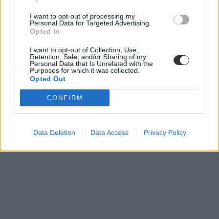
I want to opt-out of processing my
Personal Data for Targeted Advertising.
Opted In
I want to opt-out of Collection, Use,
Retention, Sale, and/or Sharing of my
Personal Data that Is Unrelated with the
Purposes for which it was collected.
Az SZFE hallgatóinak is levetítették a Petőfi-filmet
Opted Out
A film 6 milliárd forint közpénzből készült.
CONFIRM
Felsőoktatás
Tornyos Kata
Data Deletion
Data Access
Privacy Policy