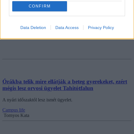
CONFIRM
Data Deletion
Data Access
Privacy Policy
Órákba telik mire ellátják a beteg gyerekeket, ezért
mégis lesz orvosi ügyelet Tahitótfalun
A nyári időszaktól lesz ismét ügyelet.
Campus life
Tornyos Kata