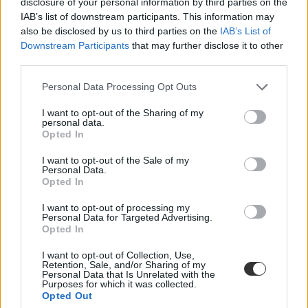
disclosure of your personal information by third parties on the
IAB’s list of downstream participants. This information may
also be disclosed by us to third parties on the
IAB’s List of
Downstream Participants
that may further disclose it to other
third parties.
Personal Data Processing Opt Outs
I want to opt-out of the Sharing of my
Robottechnikával műtöttek meg egy 14 éves lányt a
personal data.
Semmelweis Egyetem klinikáján
Opted In
Ez volt az első olyan robottechnika által asszisztált műtét
I want to opt-out of the Sale of my
Magyarországon, amit gyereken hajtottak végre.
Personal Data.
Opted In
Campus life
Rodler Lili
I want to opt-out of processing my
Personal Data for Targeted Advertising.
Opted In
I want to opt-out of Collection, Use,
Retention, Sale, and/or Sharing of my
Personal Data that Is Unrelated with the
Purposes for which it was collected.
Opted Out