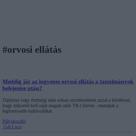
#orvosi ellátás
Meddig jár az ingyenes orvosi ellátás a tanulmányok
befejezése után?
Diploma vagy érettségi után sokan szembesülnek azzal a kérdéssel,
hogy mikortól kell saját maguk után TB-t fizetni - mutatjuk a
legfontosabb tudnivalókat.
Pályakezdés
Gál Luca