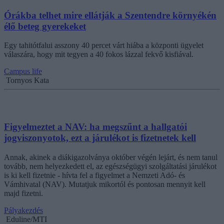
Órákba telhet mire ellátják a Szentendre környékén
élő beteg gyerekeket
Egy tahitótfalui asszony 40 percet várt hiába a központi ügyelet
válaszára, hogy mit tegyen a 40 fokos lázzal fekvő kisfiával.
Campus life
Tornyos Kata
Figyelmeztet a NAV: ha megszűnt a hallgatói
jogviszonyotok, ezt a járulékot is fizetnetek kell
Annak, akinek a diákigazolványa október végén lejárt, és nem tanul
tovább, nem helyezkedett el, az egészségügyi szolgáltatási járulékot
is ki kell fizetnie - hívta fel a figyelmet a Nemzeti Adó- és
Vámhivatal (NAV). Mutatjuk mikortól és pontosan mennyit kell
majd fizetni.
Pályakezdés
Eduline/MTI